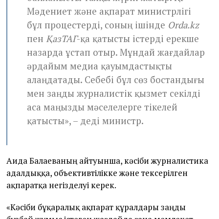
Мәдениет және ақпарат министрлігі
бұл процестерді, соның ішінде
Orda.kz
пен
ҚазТАГ
-қа қатысты істерді ерекше
назарда ұстап отыр. Мұндай жағдайлар
әрдайым медиа қауымдастықты
алаңдатады. Себебі бұл сөз бостандығы
мен заңды журналистік қызмет секілді
аса маңызды мәселелерге тікелей
қатысты», – деді министр.
Аида Балаеваның айтуынша, кәсіби журналистика
адалдыққа, объективтілікке және тексерілген
ақпаратқа негізделуі керек.
«Кәсіби бұқаралық ақпарат құралдары заңды