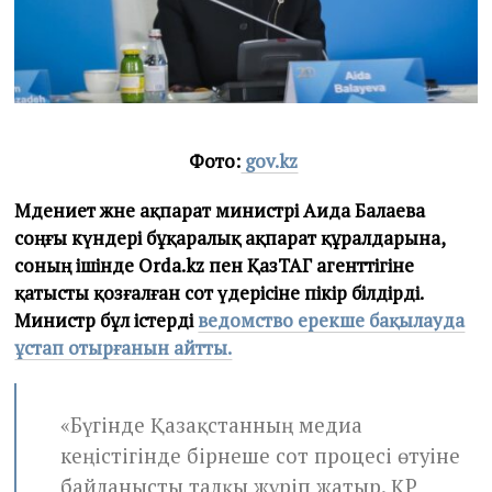
2
5
Фото:
gov.kz
Мәдениет және ақпарат министрі Аида Балаева
соңғы күндері бұқаралық ақпарат құралдарына,
соның ішінде Orda.kz пен ҚазТАГ агенттігіне
қатысты қозғалған сот үдерісіне пікір білдірді.
Министр бұл істерді
ведомство ерекше бақылауда
ұстап отырғанын айтты.
«Бүгінде Қазақстанның медиа
кеңістігінде бірнеше сот процесі өтуіне
байланысты талқы жүріп жатыр. ҚР