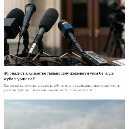
Журналистік қызметке тыйым салу жекелеген үкім бе, әлде
жүйелі үрдіс пе?
Қазақстанда журналистердің кәсіби қызметіне қойылатын шектеулер соңғы
уақытта бірнеше іс бойынша көрініс тапты. 2026 жылғы 31