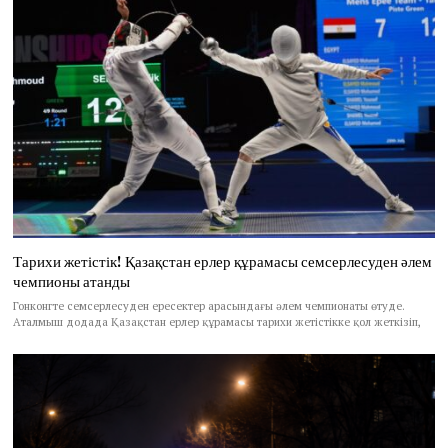
Тарихи жетістік! Қазақстан ерлер құрамасы семсерлесуден әлем
чемпионы атанды
Гонконгте семсерлесуден ересектер арасындағы әлем чемпионаты өтуде.
Аталмыш додада Қазақстан ерлер құрамасы тарихи жетістікке қол жеткізіп,