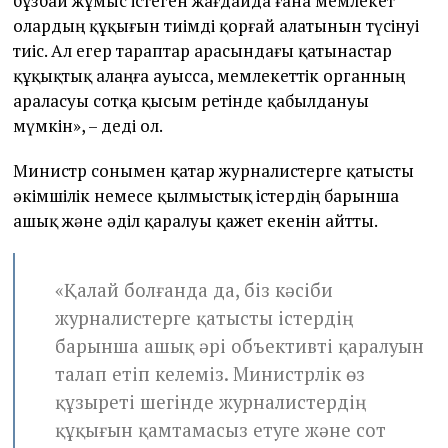
бұзбай жұмыс істеген жағдайда ғана мемлекет
олардың құқығын тиімді қорғай алатынын түсінуі
тиіс. Ал егер тараптар арасындағы қатынастар
құқықтық алаңға ауысса, мемлекеттік органның
араласуы сотқа қысым ретінде қабылдануы
мүмкін», – деді ол.
Министр сонымен қатар журналистерге қатысты
әкімшілік немесе қылмыстық істердің барынша
ашық және әділ қаралуы қажет екенін айтты.
«Қалай болғанда да, біз кәсіби
журналистерге қатысты істердің
барынша ашық әрі объективті қаралуын
талап етіп келеміз. Министрлік өз
құзыреті шегінде журналистердің
құқығын қамтамасыз етуге және сот