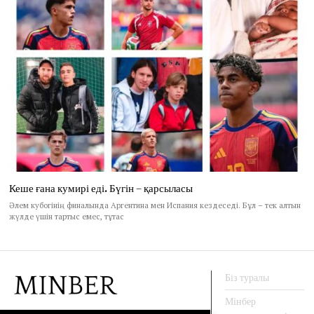
Кеше ғана кумирі еді. Бүгін – қарсыласы
Әлем кубогінің финалында Аргентина мен Испания кездеседі. Бұл – тек алтын
жүлде үшін тартыс емес, тұтас
Біз туралы
Мінбер