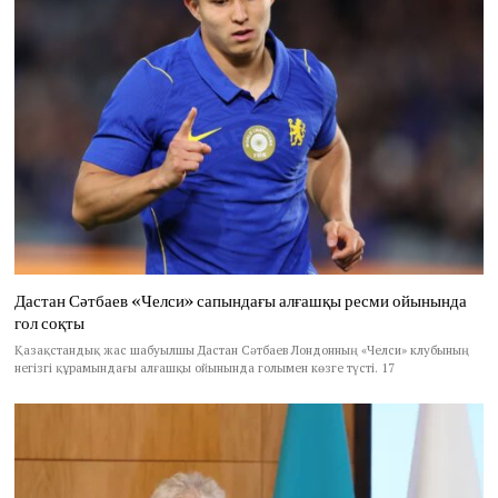
Дастан Сәтбаев «Челси» сапындағы алғашқы ресми ойынында
гол соқты
Қазақстандық жас шабуылшы Дастан Сәтбаев Лондонның «Челси» клубының
негізгі құрамындағы алғашқы ойынында голымен көзге түсті. 17