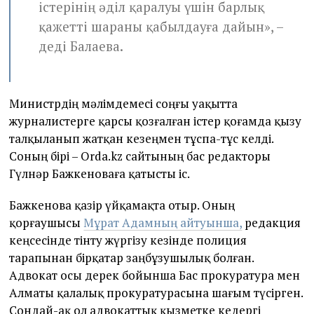
істерінің әділ қаралуы үшін барлық
қажетті шараны қабылдауға дайын», –
деді Балаева.
Министрдің мәлімдемесі соңғы уақытта
журналистерге қарсы қозғалған істер қоғамда қызу
талқыланып жатқан кезеңмен тұспа-тұс келді.
Соның бірі – Orda.kz сайтының бас редакторы
Гүлнәр Бажкеноваға қатысты іс.
Бажкенова қазір үйқамақта отыр. Оның
қорғаушысы
Мұрат Адамның айтуынша,
редакция
кеңсесінде тінту жүргізу кезінде полиция
тарапынан бірқатар заңбұзушылық болған.
Адвокат осы дерек бойынша Бас прокуратура мен
Алматы қалалық прокуратурасына шағым түсірген.
Сондай-ақ ол адвокаттық қызметке кедергі