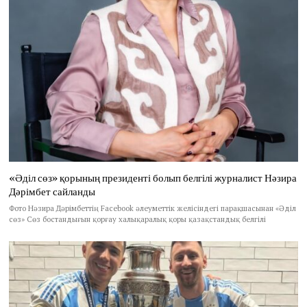
«Әділ сөз» қорының президенті болып белгілі журналист Нәзира
Дәрімбет сайланды
Фото Нәзира Дәрімбеттің Facebook әлеуметтік желісіндегі парақшасынан «Әділ
сөз» Сөз бостандығын қорғау халықаралық қоры қазақстандық белгілі