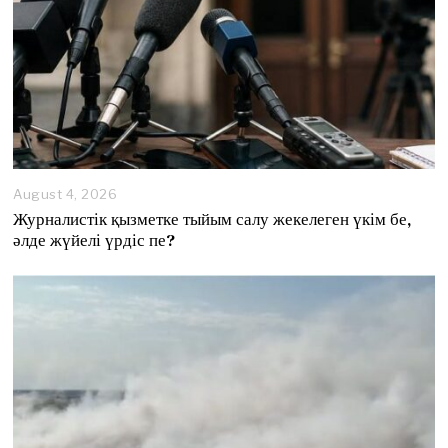
August 4, 2026
A
u
Журналистік қызметке тыйым салу жекелеген үкім бе,
g
әлде жүйелі үрдіс пе?
u
s
t
4
,
2
0
2
6