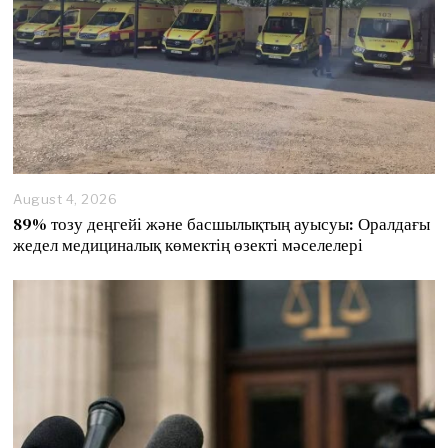
August 4, 2026
89% тозу деңгейі және басшылықтың ауысуы: Оралдағы
жедел медициналық көмектің өзекті мәселелері