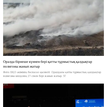
Оралда бірнеше күннен бері қатты тұрмыстық қалдықтар
полигоны жанып жатыр
Фото: БҚО әкімінің баспасөз қызметі Оралдағы қатты тұрмыстық қалдықтар
полигоны шілденің 27-сінен бері жанып жатыр. 37