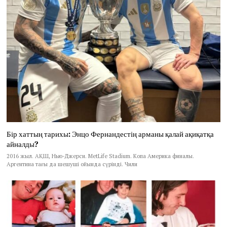
Бір хаттың тарихы: Энцо Фернандестің арманы қалай ақиқатқа
айналды?
2016 жыл. АҚШ, Нью-Джерси. MetLife Stadium. Копа Америка финалы.
Аргентина тағы да шешуші ойында сүрінді. Чили