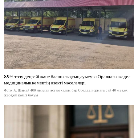
89% тозу деңгейі және басшылықтың ауысуы: Оралдағы жедел
медициналық көмектің өзекті мәселелері
Фото: А. Шамай 400 мыңнан астам халқы бар Оралда нормаға сай 40 жедел
жәрдем көлігі болуы