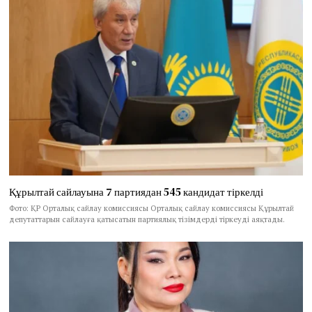
Құрылтай сайлауына 7 партиядан 545 кандидат тіркелді
Фото: ҚР Орталық сайлау комиссиясы Орталық сайлау комиссиясы Құрылтай
депутаттарын сайлауға қатысатын партиялық тізімдерді тіркеуді аяқтады.