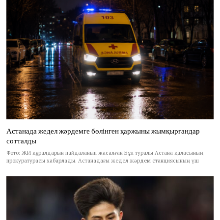
Астанада жедел жәрдемге бөлінген қаржыны жымқырғандар
сотталды
Фото: ЖИ құралдарын пайдаланып жасалған Бұл туралы Астана қаласының
прокуратурасы хабарлады. Астанадағы жедел жәрдем станциясының үш