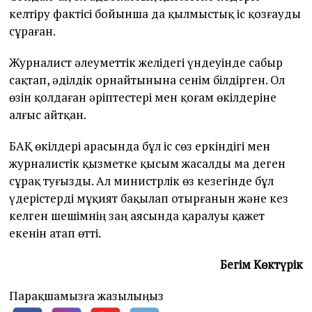
келтіру фактісі бойынша да қылмыстық іс қозғауды
сұраған.
Журналист әлеуметтік желідегі үндеуінде сабыр
сақтап, әділдік орнайтынына сенім білдірген. Ол
өзін қолдаған әріптестері мен қоғам өкілдеріне
алғыс айтқан.
БАҚ өкілдері арасында бұл іс сөз еркіндігі мен
журналистік қызметке қысым жасалды ма деген
сұрақ туғызды. Ал министрлік өз кезегінде бұл
үдерістерді мұқият бақылап отырғанын және кез
келген шешімнің заң аясында қаралуы қажет
екенін атап өтті.
Бегім Көктүрік
Парақшамызға жазылыңыз