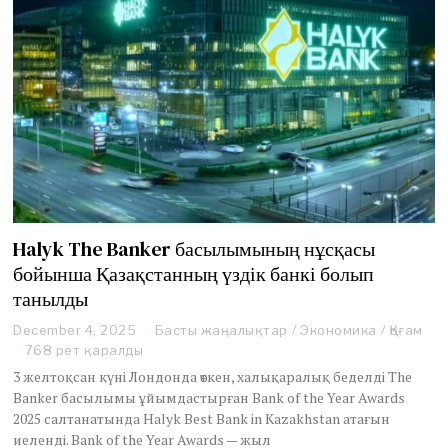
Halyk The Banker басылымының нұсқасы
бойынша Қазақстанның үздік банкі болып
танылды
December 4, 2025
D
Басты жаңалықтар
/
Экономика
/
Қоғам
e
768 рет қаралды
c
3 желтоқсан күні Лондонда өткен, халықаралық беделді The
e
Banker басылымы ұйымдастырған Bank of the Year Awards
m
2025 салтанатында Halyk Best Bank in Kazakhstan атағын
b
иеленді. Bank of the Year Awards — жыл
e