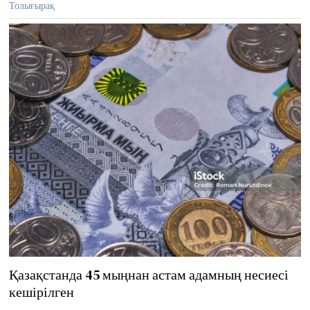
Толығырақ
,
2
0
2
5
Қазақстанда 45 мыңнан астам адамның несиесі
кешірілген