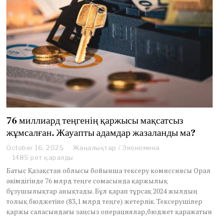
76 миллиард теңгенің қаржысы мақсатсыз
жұмсалған. Жауапты адамдар жазаланды ма?
October 16, 2025
O
Жаңалықтар
/
Экономика
c
1485 рет қаралды
t
Батыс Қазақстан облысы бойынша тексеру комиссиясы Орал
o
әкімдігінде 76 млрд теңге сомасында қаржылық
b
бұзушылықтар анықтады. Бұл қарап тұрсақ 2024 жылдың
e
толық бюджетіне (83,1 млрд теңге) жетерлік. Тексерушілер
r
1
қаржы саласындағы заңсыз операциялар,бюджет қаражатын
9