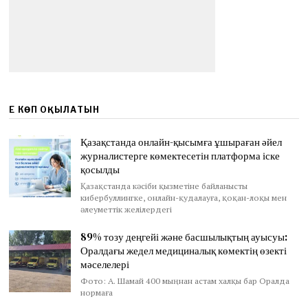
ЕҢ КӨП ОҚЫЛАТЫН
Қазақстанда онлайн-қысымға ұшыраған әйел
журналистерге көмектесетін платформа іске
қосылды
Қазақстанда кәсіби қызметіне байланысты
кибербуллингке, онлайн-қудалауға, қоқан-лоқы мен
әлеуметтік желілердегі
89% тозу деңгейі және басшылықтың ауысуы:
Оралдағы жедел медициналық көмектің өзекті
мәселелері
Фото: А. Шамай 400 мыңнан астам халқы бар Оралда
нормаға