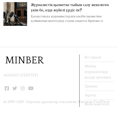
Журналистік қызметке тыйым салу жекелеген
үкім бе, әлде жүйелі үрдіс пе?
Қазақстанда журналистердің кәсіби қызметіне
қойылатын шектеулер соңғы уақытта бірнеше іс
Біз туралы
Мінбер
журналистерді
АҚПАРАТ АГЕНТТЕГІ
қолдау орталығы
Тренинг
Facebook
Twitter
Instagram
YouTube
Зерттеу
© 2009-2020 - Барлық құқықтар сақталған. Жасаған
ProfiTech
Жоба және есеп