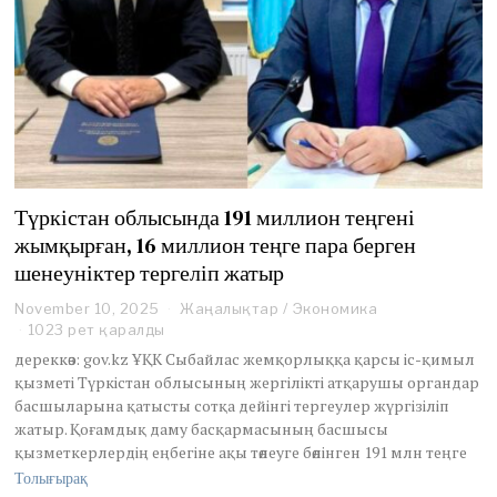
Түркістан облысында 191 миллион теңгені
жымқырған, 16 миллион теңге пара берген
шенеуніктер тергеліп жатыр
November 10, 2025
N
Жаңалықтар
/
Экономика
o
1023 рет қаралды
v
дереккөз: gov.kz ҰҚК Сыбайлас жемқорлыққа қарсы іс-қимыл
e
қызметі Түркістан облысының жергілікті атқарушы органдар
m
басшыларына қатысты сотқа дейінгі тергеулер жүргізіліп
b
жатыр. Қоғамдық даму басқармасының басшысы
e
r
қызметкерлердің еңбегіне ақы төлеуге бөлінген 191 млн теңге
1
Толығырақ
4