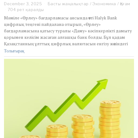
December 3, 2025
D
Басты жаңалықтар
/
Экономика
/
Қоғам
e
704 рет қаралды
c
Мәміле «Өрлеу» бағдарламасы аясында өтті Halyk Bank
e
цифрлық теңгені пайдалана отырып, «Өрлеу»
m
бағдарламасына қатысу туралы «Даму» кәсіпкерлікті дамыту
b
қорымен келісім жасаған алғашқы банк болды. Бұл қадам
e
r
Қазақстанның ұлттық цифрлық валютасын енгізу жөніндегі
1
Толығырақ
2
,
2
0
2
5