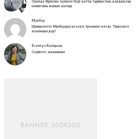
Оралда бірнеше күннен бері қатты тұрмыстық қалдықтар
полигоны жанып жатыр
Мінбер
Шымкентте Мінбердің кезекті тренингі өтеді. Тіркелуге
асығыңыздар!
Есенгүл Кәпқызы
Серіктес жаңалығы