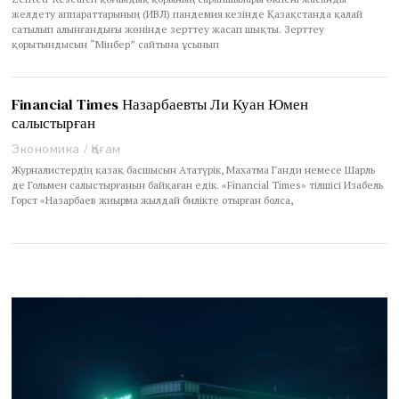
2
желдету аппараттарының (ИВЛ) пандемия кезінде Қазақстанда қалай
1
сатылып алынғандығы жөнінде зерттеу жасап шықты. Зерттеу
қорытындысын “Мінбер” сайтына ұсынып
Financial Times Назарбаевты Ли Куан Юмен
салыстырған
Экономика
/
Қоғам
Журналистердің қазақ басшысын Ататүрік, Махатма Ганди немесе Шарль
де Гольмен салыстырғанын байқаған едік. «Financial Times» тілшісі Изабель
Горст «Назарбаев жиырма жылдай билікте отырған болса,