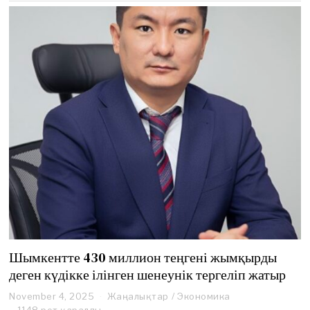
,
2
0
2
5
Шымкентте 430 миллион теңгені жымқырды
деген күдікке ілінген шенеунік тергеліп жатыр
November 4, 2025
Жаңалықтар
/
Экономика
1148 рет қаралды