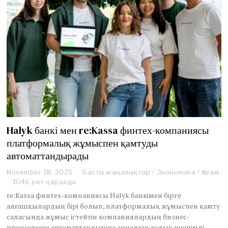
Halyk банкі мен re:Kassa финтех-компаниясы
платформалық жұмыспен қамтуды
автоматтандырады
November 18, 2025
D
Басты жаңалықтар
/
Экономика
/
Қоғам
e
1046 рет қаралды
c
re:Kassa финтех-компаниясы Halyk банкімен бірге
e
алғашқылардың бірі болып, платформалық жұмыспен қамту
m
саласында жұмыс істейтін компаниялардың бизнес-
b
процестерін автоматтандыруға арналған толық шешімді
e