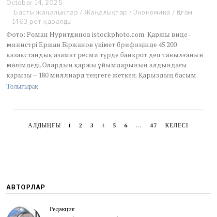
October 14, 2025
O
c
Басты жаңалықтар
/
Жаңалықтар
/
Экономика
/
Қоғам
t
1463 рет қаралды
o
Фото: Роман Нуритдинов istockphoto.com Қаржы вице-
b
министрі Ержан Біржанов үкімет брифиңінде 45 200
e
қазақстандық азамат ресми түрде банкрот деп танылғанын
r
1
мәлімдеді. Олардың қаржы ұйымдарының алдындағы
4
қарызы – 180 миллиард теңгеге жеткен. Қарыздың басым
,
Толығырақ
2
0
2
5
АЛДЫҢҒЫ
1
2
3
4
5
6
…
47
КЕЛЕСІ
АВТОРЛАР
Редакция