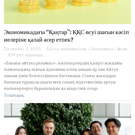
Экономикадағы “Қаңтар”: ҚҚС өсуі шағын кәсіп
иелеріне қалай әсер етпек?
December 2, 2025
D
Басты жаңалықтар
/
Экономика
/
Қоғам
e
934 рет қаралды
c
«Бағаны айтуға ұяламыз»: кәсіпкерлердің қазіргі жағдайы
e
Алматыдағы шағын дүкенінің есігін ашқан әр таң Айгүл
m
ханым үшін белгісіздікпен басталады. Соңғы жылдары
b
бағаның тұрақсыздығы мен салық жүктемесінің артуы
e
r
кәсіпкерлерге бұрынғыдан да ауыр тиіп отыр.
2
Толығырақ
,
2
0
2
5