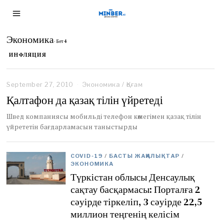
Экономика
- Бет 4
ИНФЛЯЦИЯ
September 27, 2010
N
Экономика
/
Қоғам
o
Қалтафон да қазақ тілін үйретеді
v
e
Швед компаниясы мобильді телефон көмегімен қазақ тілін
m
үйрететін бағдарламасын таныстырды
b
e
r
1
COVID-19
/
БАСТЫ ЖАҢАЛЫҚТАР
/
,
ЭКОНОМИКА
2
Түркістан облысы Денсаулық
0
сақтау басқармасы: Порталға 2
2
сәуірде тіркеліп, 3 сәуірде 22,5
0
миллион теңгенің келісім