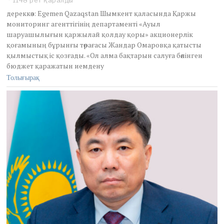
дереккөз: Egemen Qazaqstan Шымкент қаласында Қаржы
мониторинг агенттігінің департаменті «Ауыл
шаруашылығын қаржылай қолдау қоры» акционерлік
қоғамының бұрынғы төрағасы Жандар Омаровқа қатысты
қылмыстық іс қозғады. «Ол алма бақтарын салуға бөлінген
бюджет қаражатын иемдену
Толығырақ