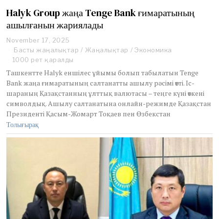
Halyk Group жаңа Tenge Bank ғимаратының
ашылғанын жариялады
November 17, 2025
D
e
Басты жаңалықтар
/
Жаңалықтар
/
Экономика
c
1000 рет қаралды
e
Ташкентте Halyk еншілес ұйымы болып табылатын Tenge
m
Bank жаңа ғимаратының салтанатты ашылу рәсімі өтті. Іс-
b
шараның Қазақстанның ұлттық валютасы – теңге күні өткені
e
r
символдық. Ашылу салтанатына онлайн-режимде Қазақстан
1
Президенті Қасым-Жомарт Тоқаев пен Өзбекстан
2
Толығырақ
,
2
0
2
5