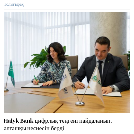
r
Толығырақ
1
2
,
2
0
2
5
Halyk Bank цифрлық теңгені пайдаланып,
алғашқы несиесін берді