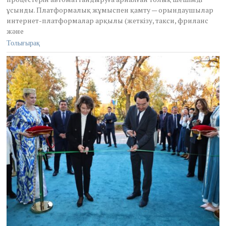
r
ұсынды. Платформалық жұмыспен қамту — орындаушылар
1
интернет-платформалар арқылы (жеткізу, такси, фриланс
2
және
,
Толығырақ
2
0
2
5