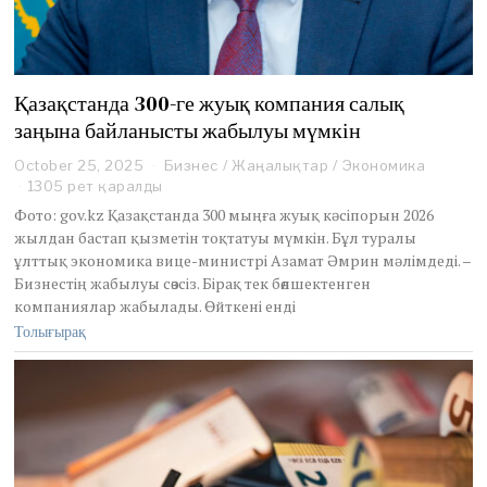
Қазақстанда 300-ге жуық компания салық
заңына байланысты жабылуы мүмкін
October 25, 2025
O
Бизнес
/
Жаңалықтар
/
Экономика
c
1305 рет қаралды
t
Фото: gov.kz Қазақстанда 300 мыңға жуық кәсіпорын 2026
o
жылдан бастап қызметін тоқтатуы мүмкін. Бұл туралы
b
ұлттық экономика вице-министрі Азамат Әмрин мәлімдеді. –
e
Бизнестің жабылуы сөзсіз. Бірақ тек бөлшектенген
r
2
компаниялар жабылады. Өйткені енді
5
Толығырақ
,
2
0
2
5