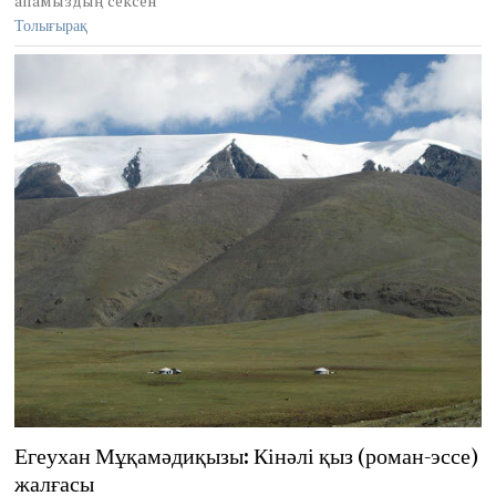
апамыздың сексен
Толығырақ
Егеухан Мұқамәдиқызы: Кінәлі қыз (роман-эссе)
жалғасы