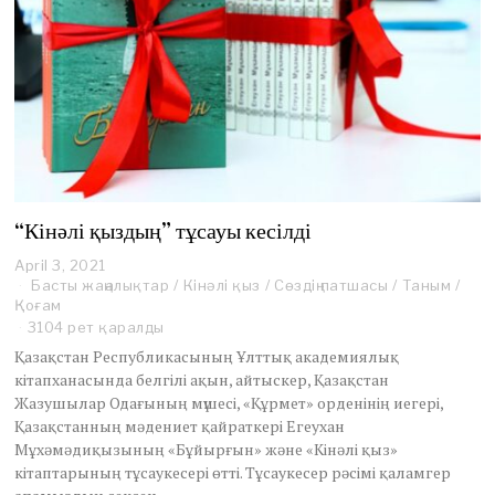
“Кінәлі қыздың” тұсауы кесілді
April 3, 2021
A
Басты жаңалықтар
p
/
Кінәлі қыз
/
Сөздің патшасы
/
Таным
/
Қоғам
r
i
3104 рет қаралды
l
Қазақстан Республикасының Ұлттық академиялық
5
кітапханасында белгілі ақын, айтыскер, Қазақстан
,
Жазушылар Одағының мүшесі, «Құрмет» орденінің иегері,
2
Қазақстанның мәдениет қайраткері Егеухан
0
2
Мұхәмәдиқызының «Бұйырғын» және «Кінәлі қыз»
1
кітаптарының тұсаукесері өтті. Тұсаукесер рәсімі қаламгер