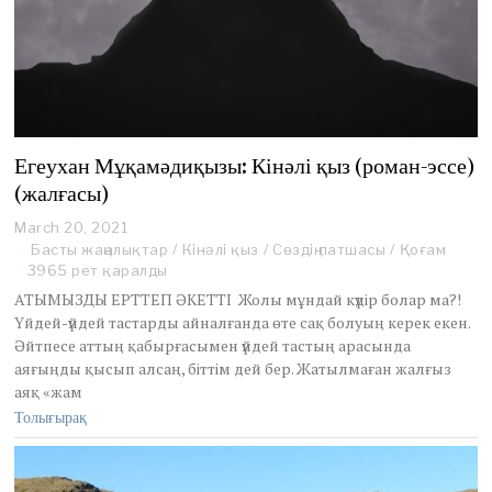
Егеухан Мұқамәдиқызы: Кінәлі қыз (роман-эссе)
(жалғасы)
March 20, 2021
M
a
Басты жаңалықтар
/
Кінәлі қыз
/
Сөздің патшасы
/
Қоғам
r
3965 рет қаралды
c
АТЫМЫЗДЫ ЕРТТЕП ӘКЕТТІ Жолы мұндай күдір болар ма?!
h
Үйдей-үйдей тастарды айналғанда өте сақ болуың керек екен.
2
Әйтпесе аттың қабырғасымен үйдей тастың арасында
2
,
аяғыңды қысып алсаң, біттім дей бер. Жатылмаған жалғыз
2
аяқ «жам
0
Толығырақ
2
1