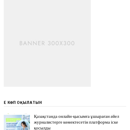
ЕҢ КӨП ОҚЫЛАТЫН
Қазақстанда онлайн-қысымға ұшыраған әйел
журналистерге көмектесетін платформа іске
қосылды