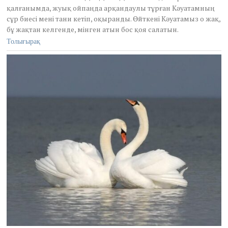
h
қалғанымда, жуық ойпаңда арқандаулы тұрған Кәуатамның
1
сұр биесі мені тани кетіп, оқыранды. Өйткені Кәуатамыз о жақ,
6
,
бұ жақтан келгенде, мінген атын бос қоя салатын.
2
Толығырақ
0
2
1