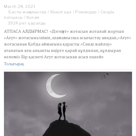
March 28, 2021
M
Басты жаңалықтар
a
/
Кінәлі қыз
/
Романдар
/
Сөздің
патшасы
/
Қоғам
r
c
3924 рет қаралды
h
АТПАСА АЛДЫРМАС! «Дэгнүлт» жотасын жоталай жортып
2
«Ағут» жотасына ілініп, шамамызша асығыстау аяңдап,«Ағут»
8
жотасынан Қобда аймағына қарасты «Сәнді жайлау»
,
аталатын кең алқапты өңірге қарай құлдилап, құлдырап
2
0
келеміз. Бір қасиеті Ағут жотасынан асып еңкейе
2
Толығырақ
1