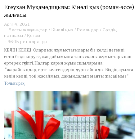
Егеухан Мұқамәдиқызы: Кінәлі қыз (роман-эссе)
жалғасы
April 4, 2021
A
Басты жаңалықтар
p
/
Кінәлі қыз
/
Романдар
/
Сөздің
патшасы
/
Қоғам
r
i
3605 рет қаралды
l
КЕЛІН КЕЛДІ Олардың жұмыстағылары біз келді дегенді
5
естіп бізді көруге, жағдайымызға танысқалы жұмыстарынан
,
ертерек түсіпті. Налғар қария жұмысшыларына:
2
“жарайсыңдар, ерте келгендерің дұрыс болды. Біздің ауылға
0
2
келін келді, той жасаймыз, дайындалып манты жасаймыз”
1
Толығырақ