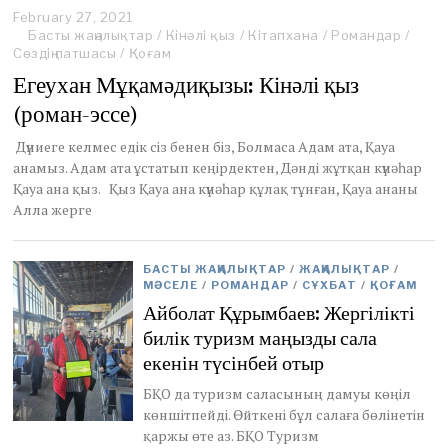
February 27, 2021
S
Басты жаңалықтар
e
/
Кінәлі қыз
/
Кітапхана
/
Романдар
/
Сөздің патшасы
/
Қоғам
p
t
Егеухан Мұқамәдиқызы: Кінәлі қыз
e
(роман-эссе)
m
b
e
Дүниеге келмес едік сіз бенен біз, Болмаса Адам ата, Қауа
r
анамыз. Адам ата ұстатып кеңірдектен, Дәнді жұтқан күнәһар
5
Қауа ана қыз. Қыз Қауа ана күнәһар құлақ тұнған, Қауа ананы
,
Алла жерге
2
0
2
3
БАСТЫ ЖАҢАЛЫҚТАР
/
ЖАҢАЛЫҚТАР
/
МӘСЕЛЕ
/
РОМАНДАР
/
СҰХБАТ
/
ҚОҒАМ
Айболат Құрымбаев: Жергілікті
билік туризм маңызды сала
екенін түсінбей отыр
БҚО да туризм саласының дамуы көңіл
көншітпейді. Өйткені бұл салаға бөлінетін
қаржы өте аз. БҚО Туризм