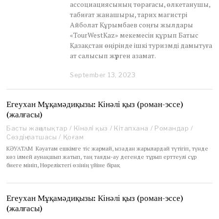
ассоциациясының төрағасы, өлкетанушы,
табиғат жанашыры, тарих магистрі
Айболат Құрымбаев соңғы жылдары
«TourWestKaz» мекемесін құрып Батыс
Қазақстан өңірінде ішкі туризмді дамытуға
ат салысып жүрген азамат.
September 13, 2023
S
e
p
t
Егеухан Мұқамәдиқызы: Кінәлі қыз (роман-эссе)
e
(жалғасы)
m
b
Басты жаңалықтар
/
Кінәлі қыз
/
Кітапхана
/
Романдар
/
e
Сөздің патшасы
/
Қоғам
r
КӘУАТАМ Кәуатам ешкімге тіс жармай, ызадан жарылардай түтігіп, түнде
1
көз ілмей аунақшып жатып, таң таяды-ау дегенде тұрып ерттеулі сұр
3
биеге мініп, Нөреліктегі өзінің үйіне бірақ
,
2
0
Егеухан Мұқамәдиқызы: Кінәлі қыз (роман-эссе)
2
(жалғасы)
3