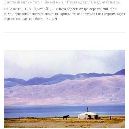
Басты жаңалықтар
/
Кінәлі қыз
/
Романдар
/
Сөздің патшасы
СУҒА КЕТКЕН ТАЛ ҚАРМАЙДЫ Отыра берсем отыра беретін-мін. Мен
ондай еркіндікке жеткен жоқпын. Орнымнан әзер тұрып тағы жүрдім. Біраз
жүрген соң сал-сал болған денем