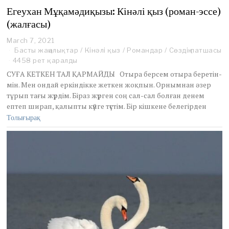
Егеухан Мұқамәдиқызы: Кінәлі қыз (роман-эссе)
(жалғасы)
March 7, 2021
M
a
Басты жаңалықтар
/
Кінәлі қыз
/
Романдар
/
Сөздің патшасы
r
4458 рет қаралды
c
СУҒА КЕТКЕН ТАЛ ҚАРМАЙДЫ Отыра берсем отыра беретін-
h
мін. Мен ондай еркіндікке жеткен жоқпын. Орнымнан әзер
1
тұрып тағы жүрдім. Біраз жүрген соң сал-сал болған денем
4
,
ептеп ширап, қалыпты күйге түстім. Бір кішкене белегірден
2
Толығырақ
0
2
1