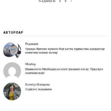
АЛДЫҢҒЫ
1
2
3
3
АВТОРЛАР
Редакция
Оралда бірнеше күннен бері қатты тұрмыстық қалдықтар
полигоны жанып жатыр
Мінбер
Шымкентте Мінбердің кезекті тренингі өтеді. Тіркелуге
асығыңыздар!
Есенгүл Кәпқызы
Серіктес жаңалығы