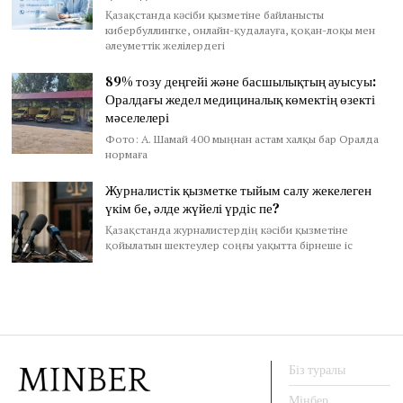
Қазақстанда кәсіби қызметіне байланысты
кибербуллингке, онлайн-қудалауға, қоқан-лоқы мен
әлеуметтік желілердегі
89% тозу деңгейі және басшылықтың ауысуы:
Оралдағы жедел медициналық көмектің өзекті
мәселелері
Фото: А. Шамай 400 мыңнан астам халқы бар Оралда
нормаға
Журналистік қызметке тыйым салу жекелеген
үкім бе, әлде жүйелі үрдіс пе?
Қазақстанда журналистердің кәсіби қызметіне
қойылатын шектеулер соңғы уақытта бірнеше іс
Біз туралы
Мінбер