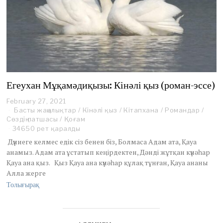
Егеухан Мұқамәдиқызы: Кінәлі қыз (роман-эссе)
February 27, 2021
S
Басты жаңалықтар
e
/
Кінәлі қыз
/
Кітапхана
/
Романдар
/
Сөздің патшасы
/
Қоғам
p
t
34650 рет қаралды
e
Дүниеге келмес едік сіз бенен біз, Болмаса Адам ата, Қауа
m
анамыз. Адам ата ұстатып кеңірдектен, Дәнді жұтқан күнәһар
b
Қауа ана қыз. Қыз Қауа ана күнәһар құлақ тұнған, Қауа ананы
e
Алла жерге
r
5
Толығырақ
,
2
0
2