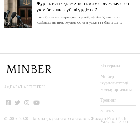
Журналистік қызметке тыйым салу жекелеген
үкім бе, әлде жүйелі үрдіс пе?
Қазақстанда журналистердің кәсіби қызметіне
қойылатын шектеулер соңғы уақытта бірнеше іс
Біз туралы
Мінбер
журналистерді
АҚПАРАТ АГЕНТТЕГІ
қолдау орталығы
Тренинг
Facebook
Twitter
Instagram
YouTube
Зерттеу
© 2009-2020 - Барлық құқықтар сақталған. Жасаған
ProfiTech
Жоба және есеп