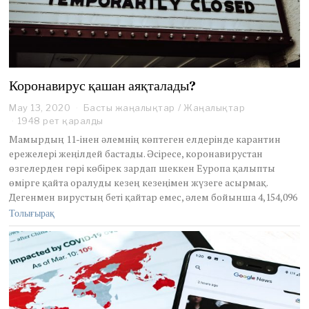
Коронавирус қашан аяқталады?
May 13, 2020
M
Басты жаңалықтар
/
Жаңалықтар
a
1948 рет қаралды
y
Мамырдың 11-інен әлемнің көптеген елдерінде карантин
1
ережелері жеңілдей бастады. Әсіресе, коронавирустан
3
өзгелерден гөрі көбірек зардап шеккен Еуропа қалыпты
,
өмірге қайта оралуды кезең кезеңімен жүзеге асырмақ.
2
0
Дегенмен вирустың беті қайтар емес, әлем бойынша 4,154,096
2
Толығырақ
0