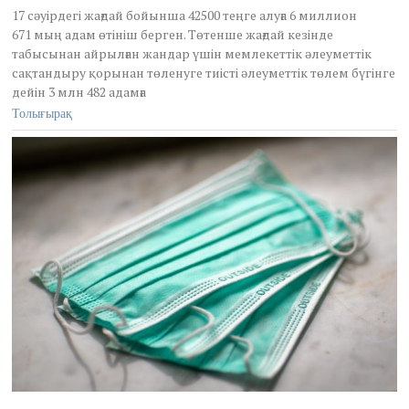
n
17 сәуірдегі жағдай бойынша 42500 теңге алуға 6 миллион
e
671 мың адам өтініш берген. Төтенше жағдай кезінде
2
табысынан айрылған жандар үшін мемлекеттік әлеуметтік
,
сақтандыру қорынан төленуге тиісті әлеуметтік төлем бүгінге
2
0
дейін 3 млн 482 адамға
2
Толығырақ
0