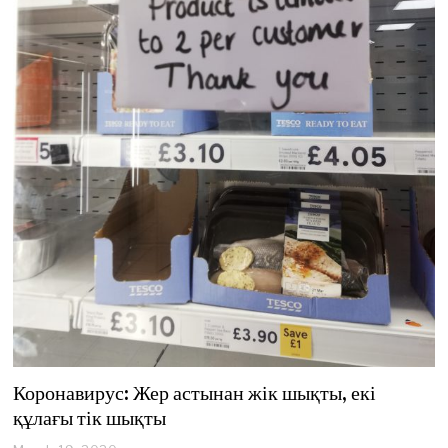
Коронавирус: Жер астынан жік шықты, екі
құлағы тік шықты