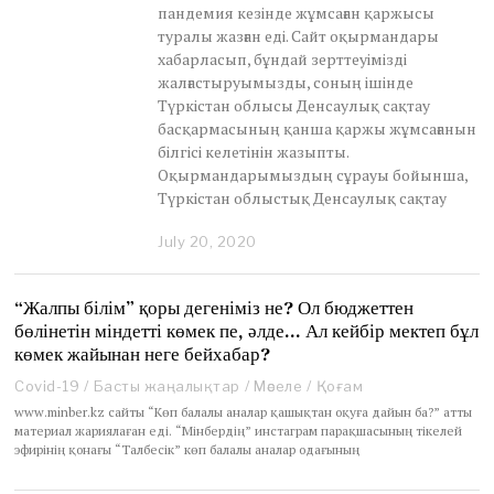
пандемия кезінде жұмсаған қаржысы
туралы жазған еді. Сайт оқырмандары
хабарласып, бұндай зерттеуімізді
жалғастыруымызды, соның ішінде
Түркістан облысы Денсаулық сақтау
басқармасының қанша қаржы жұмсағанын
білгісі келетінін жазыпты.
Оқырмандарымыздың сұрауы бойынша,
Түркістан облыстық Денсаулық сақтау
July 20, 2020
J
u
n
e
“Жалпы білім” қоры дегеніміз не? Ол бюджеттен
3
бөлінетін міндетті көмек пе, әлде… Ал кейбір мектеп бұл
0
көмек жайынан неге бейхабар?
,
2
Covid-19
/
Басты жаңалықтар
/
Мәселе
/
Қоғам
0
www.minber.kz сайты “Көп балалы аналар қашықтан оқуға дайын ба?” атты
2
материал жариялаған еді. “Мінбердің” инстаграм парақшасының тікелей
1
эфирінің қонағы “Талбесік” көп балалы аналар одағының