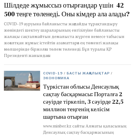
u
Шілдеде жұмыссыз отырғандар үшін 42
g
500 теңге төленеді. Оны кімдер ала алады?
u
s
t
COVID-19 ауруына байланысты жағдайды тұрақтандыру
1
жөніндегі шектеу шараларының енгізілуіне байланысты
7
жалақы сақталмайтын демалыста жүрген немесе табысын
,
жоғалтқан жұмыс істейтін азаматтарға ең төменгі жалақы
2
мөлшерінде біржолғы төлем төленеді. Бұл туралы ҚР
0
Президенті жанындағы
2
0
COVID-19
/
БАСТЫ ЖАҢАЛЫҚТАР
/
ЭКОНОМИКА
Түркістан облысы Денсаулық
сақтау басқармасы: Порталға 2
сәуірде тіркеліп, 3 сәуірде 22,5
миллион теңгенің келісім
шартына отырған
www.minber.kz сайты Алматы қаласының
Денсаулық сақтау басқармасының