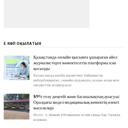
ЕҢ КӨП ОҚЫЛАТЫН
Қазақстанда онлайн-қысымға ұшыраған әйел
журналистерге көмектесетін платформа іске
қосылды
Қазақстанда кәсіби қызметіне байланысты
кибербуллингке, онлайн-қудалауға, қоқан-лоқы мен
әлеуметтік желілердегі
89% тозу деңгейі және басшылықтың ауысуы:
Оралдағы жедел медициналық көмектің өзекті
мәселелері
Фото: А. Шамай 400 мыңнан астам халқы бар Оралда
нормаға