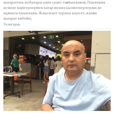
ақпараттық жобалары үшін грант тағайындамақ. Пандемия
8
кезінде дәрігерлермен қатар медиа қызметкерлердің де
,
2
жұмысы қиындады. Жаңа індет туралы қауесет, жалған
0
ақпарат көбейіп,
2
Толығырақ
0