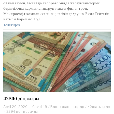
ойлап тауып, Қытайда лабораторияда жасауға тапсырыс
2
0
беріпті. Оны қаржыландыруға атақты филантроп,
2
Майкрософт компаниясының негізін қадаушы Билл Гейтстің
0
қатысы бар-мыс. Бұл
Толығырақ
42500-дің жыры
April 20, 2020
J
Covid-19
/
Басты жаңалықтар
/
Жаңалықтар
u
2294 рет қаралды