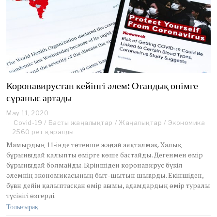
Коронавирустан кейінгі әлем: Отандық өнімге
сұраныс артады
May 11, 2020
J
u
Covid-19
/
Басты жаңалықтар
/
Жаңалықтар
/
Экономика
n
2560 рет қаралды
e
Мамырдың 11-інде төтенше жағдай аяқталмақ. Халық
2
бұрынғыдай қалыпты өмірге көше бастайды. Дегенмен өмір
,
бұрынғыдай болмайды. Біріншіден коронавирус бүкіл
2
0
әлемнің экономикасының быт-шытын шығарды. Екіншіден,
2
бұған дейін қалыптасқан өмір ағымы, адамдардың өмір туралы
0
түсінігі өзгерді.
Толығырақ