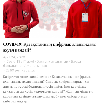
COVID-19: Қазақстанның цифрлық алаңындағы
ахуал қандай?
April 24, 2020
J
Covid-19
/
IT әлемі
u
/
Басты жаңалықтар
/
Басқа
басылымнан
/
n
Жаңалықтар
e
2260 рет қаралды
2
Қазіргі төтенше жағдай кезінде Қазақстанның цифрлық
,
алаңындағы ахуал қандай? Сандық дәуірдің қарқынды
2
дамуына түрткі боларлық тәсіл қайсы һәм керісінше,
0
құлдыруға әкелетін кедергілер қандай? Жалпыға міндетті
2
0
карантин кезінде тұтынушылар, бизнес өкілдері мен
кибералаяқтар