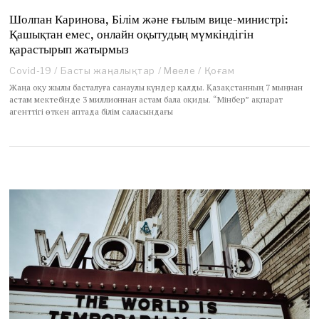
Шолпан Каринова, Білім және ғылым вице-министрі:
Қашықтан емес, онлайн оқытудың мүмкіндігін
қарастырып жатырмыз
Covid-19
/
Басты жаңалықтар
/
Мәселе
/
Қоғам
Жаңа оқу жылы басталуға санаулы күндер қалды. Қазақстанның 7 мыңнан
астам мектебінде 3 миллионнан астам бала оқиды. “Мінбер” ақпарат
агенттігі өткен аптада білім саласындағы