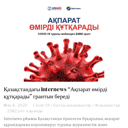
Қазақстандағы Internews “Ақпарат өмірді
құтқарады” грантын береді
May 6, 2020
J
Covid-19
/
Басты жаңалықтар
/
Жаңалықтар
u
2382 рет қаралды
n
Internews ұйымы Қазақстанда тіркелген бұқаралық ақпарат
e
құралдарына коронавирус туралы журналистік және
1