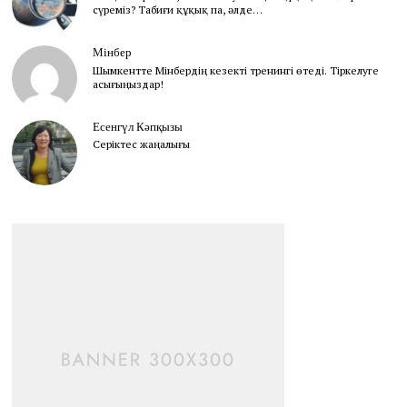
сүреміз? Табиғи құқық па, әлде…
Мінбер
Шымкентте Мінбердің кезекті тренингі өтеді. Тіркелуге
асығыңыздар!
Есенгүл Кәпқызы
Серіктес жаңалығы