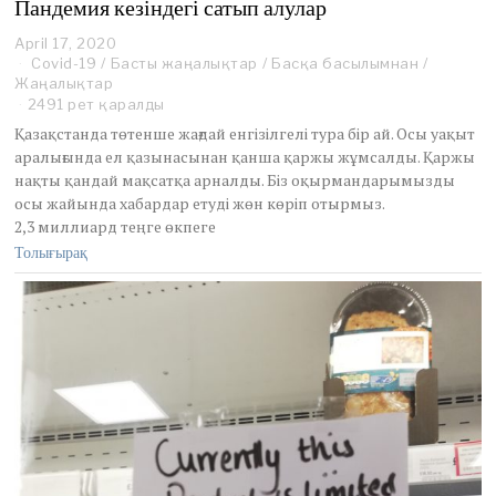
Пандемия кезіндегі сатып алулар
April 17, 2020
J
Covid-19
/
Басты жаңалықтар
u
/
Басқа басылымнан
/
Жаңалықтар
n
e
2491 рет қаралды
2
Қазақстанда төтенше жағдай енгізілгелі тура бір ай. Осы уақыт
,
аралығында ел қазынасынан қанша қаржы жұмсалды. Қаржы
2
нақты қандай мақсатқа арналды. Біз оқырмандарымызды
0
осы жайында хабардар етуді жөн көріп отырмыз.
2
0
2,3 миллиард теңге өкпеге
Толығырақ