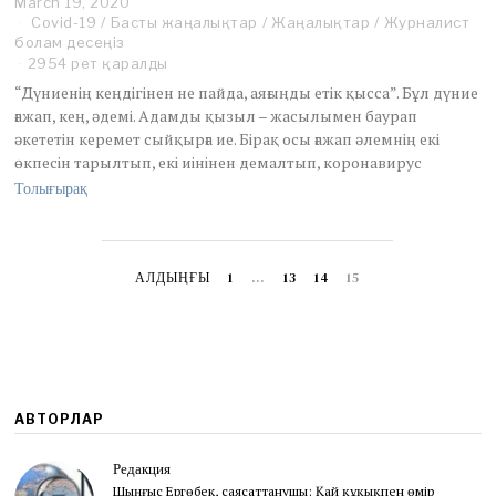
March 19, 2020
J
Covid-19
/
Басты жаңалықтар
u
/
Жаңалықтар
/
Журналист
болам десеңіз
n
e
2954 рет қаралды
2
“Дүниенің кеңдігінен не пайда, аяғыңды етік қысса”. Бұл дүние
,
ғажап, кең, әдемі. Адамды қызыл – жасылымен баурап
2
әкететін керемет сыйқырға ие. Бірақ осы ғажап әлемнің екі
0
өкпесін тарылтып, екі иінінен демалтып, коронавирус
2
0
Толығырақ
АЛДЫҢҒЫ
1
…
13
14
15
АВТОРЛАР
Редакция
Шыңғыс Ергөбек, cаясаттанушы: Қай құқықпен өмір