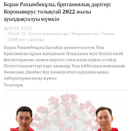
Боран Рахымбекұлы, британиялық дәрігер:
Коронавирус толықтай 2022 жылы
ауыздықталуы мүмкін
April 29, 2020
J
u
Covid-19
/
Басты жаңалықтар
/
Жаңалықтар
/
Таным
n
2268 рет қаралды
e
Боран Рахымбекұлы Қытайда дүниеге келген. Ұлы
2
Британияда тұрып жатқанына 18 жылдың жүзі. Негізгі кәсібі
,
физиотерапевт, көмек көрсету саласында жұмыс істейді.
2
0
Негізгі пациенттері қарт адамдар. Ұлы Айболдың мамандығы
2
биомедик, Джеймс Кук университеті ауруханасының
0
лабораториясында жұмыс
Толығырақ