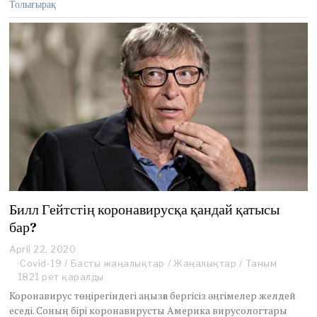
Толығырақ
Билл Гейтстің коронавирусқа қандай қатысы
бар?
April 22, 2020
J
u
Covid-19
/
Басты жаңалықтар
/
Жаңалықтар
/
Таным
n
1821 рет қаралды
e
Коронавирус төңірегіндегі аңызға бергісіз әңгімелер желдей
2
еседі. Соның бірі коронавирусты Америка вирусологтары
,