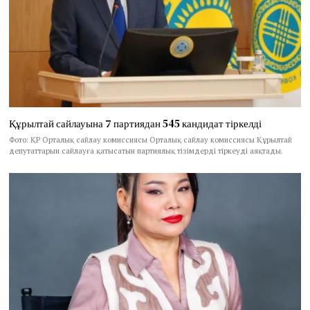
Құрылтай сайлауына 7 партиядан 545 кандидат тіркелді
Фото: ҚР Орталық сайлау комиссиясы Орталық сайлау комиссиясы Құрылтай
депутаттарын сайлауға қатысатын партиялық тізімдерді тіркеуді аяқтады.