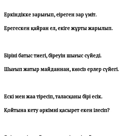
Еркіндікке зарығып, еңіреген зар үміт.
Ерегескен қайран ел, екіге жұрты жарылып.
Бірінің батыс тиегі, біреуін шығыс сүйеді.
Шығып жатыр майданнан, көзсіз ерлер сүйегі.
Ескі мен жаңа тіресіп, таласқаны бірі есік.
Қойтына кету әркімнің қасырет екен ілесіп?