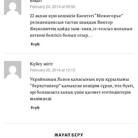
Бақыт
February 24, 2014 at 09:56
says:
22 ақпан күні кешкісін Киевтегі “Межигорье”
резиденциясын тастап шыққан Виктор
Януковичтің қайда зым-зиян, із-тозсыз жоғалып
кеткені белгісіз болып отыр…
Reply
Күйеу жігіт
February 25, 2014 at 12:15
says:
Украйнаның Львов қаласының күш құрылымы
“беркутшілер” қалықтан кешірім сұрап, тізе бүкті,
әрі болашақта халық үшін қызмет ететіндіктерін
мәлімдеді.
Reply
ЖАУАП БЕРУ