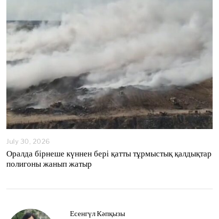
0
2
6
July 30, 2026
Оралда бірнеше күннен бері қатты тұрмыстық қалдықтар
полигоны жанып жатыр
Есенгүл Кәпқызы