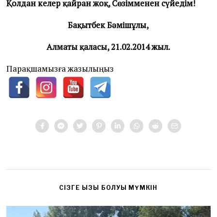
Қолдан келер қайран жоқ, Сөзімменен сүйедім!
Бақытбек Бәмішұлы,
Алматы қаласы, 21.02.2014 жыл.
Парақшамызға жазылыңыз
CІЗГЕ ҚЫЗЫҚ БОЛУЫ МҮМКІН