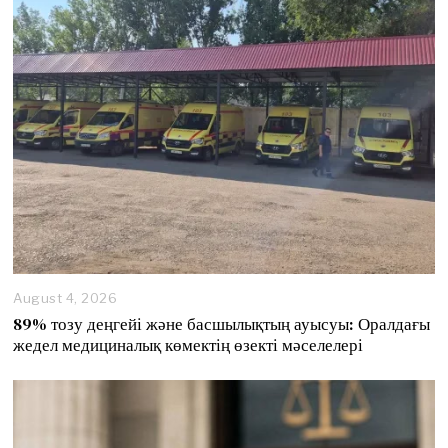
August 4, 2026
89% тозу деңгейі және басшылықтың ауысуы: Оралдағы
жедел медициналық көмектің өзекті мәселелері