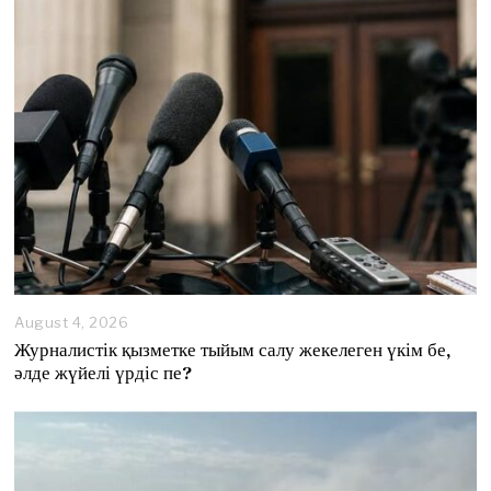
August 4, 2026
A
u
Журналистік қызметке тыйым салу жекелеген үкім бе,
g
әлде жүйелі үрдіс пе?
u
s
t
4
,
2