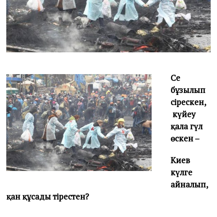
4
Сең
бұзылып
сірескен,
күйеу
қала гүл
өскен –
Киев
күлге
айналып,
қан құсады тірестен?