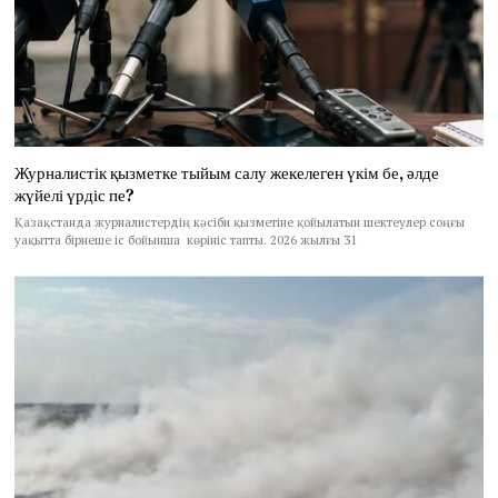
Журналистік қызметке тыйым салу жекелеген үкім бе, әлде
жүйелі үрдіс пе?
Қазақстанда журналистердің кәсіби қызметіне қойылатын шектеулер соңғы
уақытта бірнеше іс бойынша көрініс тапты. 2026 жылғы 31