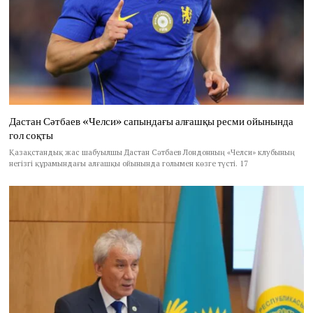
Дастан Сәтбаев «Челси» сапындағы алғашқы ресми ойынында
гол соқты
Қазақстандық жас шабуылшы Дастан Сәтбаев Лондонның «Челси» клубының
негізгі құрамындағы алғашқы ойынында голымен көзге түсті. 17