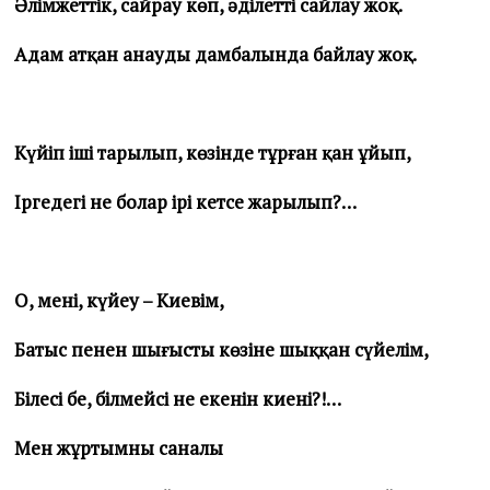
Әлімжеттік, сайрау көп, әділетті сайлау жоқ.
Адам атқан анаудың дамбалында байлау жоқ.
Күйіп іші тарылып, көзінде тұрған қан ұйып,
Іргедегі не болар ірің кетсе жарылып?…
О, менің, күйеу – Киевім,
Батыс пенен шығыстың көзіне шыққан сүйелім,
Білесің бе, білмейсің не екенін киенің?!…
Мен жұртымның саналы