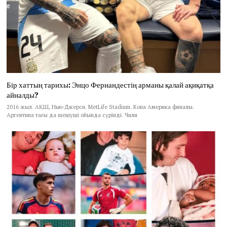
Бір хаттың тарихы: Энцо Фернандестің арманы қалай ақиқатқа
айналды?
2016 жыл. АҚШ, Нью-Джерси. MetLife Stadium. Копа Америка финалы.
Аргентина тағы да шешуші ойында сүрінді. Чили