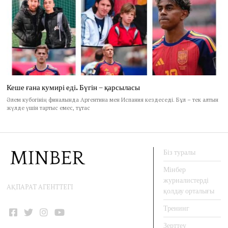
Кеше ғана кумирі еді. Бүгін – қарсыласы
Әлем кубогінің финалында Аргентина мен Испания кездеседі. Бұл – тек алтын
жүлде үшін тартыс емес, тұтас
Біз туралы
Мінбер
журналистерді
АҚПАРАТ АГЕНТТЕГІ
қолдау орталығы
Тренинг
Facebook
Twitter
Instagram
YouTube
Зерттеу