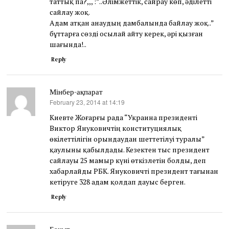
таттық па?,,, :”..Әлімжеттік, сайрау көп, әділетті
сайлау жоқ.
Адам атқан анаудың дамбалында байлау жоқ..”
бұттарға сөзді осылай айту керек, әрі қызған
шағында!..
Reply
Мінбер-ақпарат
February 23, 2014 at 14:19
says:
Киевте Жоғарғы рада “Украина президенті
Виктор Януковичтің конституциялық
өкілеттілігін орындаудан шеттетілуі туралы”
қаулыны қабылдады. Кезектен тыс президент
сайлауы 25 мамыр күні өткізлетін болды, деп
хабарлайды РБК. Януковичті президент тағынан
кетіруге 328 адам қолдап дауыс берген.
Reply