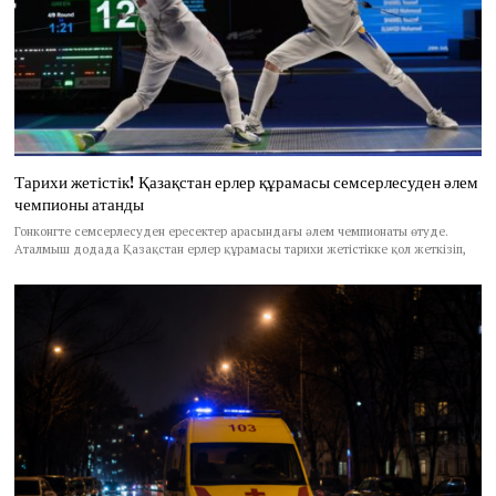
Тарихи жетістік! Қазақстан ерлер құрамасы семсерлесуден әлем
чемпионы атанды
Гонконгте семсерлесуден ересектер арасындағы әлем чемпионаты өтуде.
Аталмыш додада Қазақстан ерлер құрамасы тарихи жетістікке қол жеткізіп,