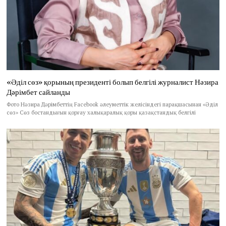
«Әділ сөз» қорының президенті болып белгілі журналист Нәзира
Дәрімбет сайланды
Фото Нәзира Дәрімбеттің Facebook әлеуметтік желісіндегі парақшасынан «Әділ
сөз» Сөз бостандығын қорғау халықаралық қоры қазақстандық белгілі