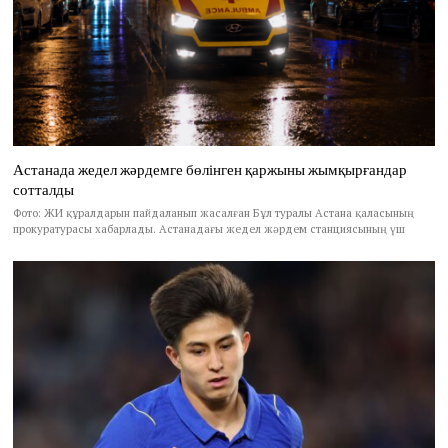
Астанада жедел жәрдемге бөлінген қаржыны жымқырғандар
сотталды
Фото: ЖИ құралдарын пайдаланып жасалған Бұл туралы Астана қаласының
прокуратурасы хабарлады. Астанадағы жедел жәрдем станциясының үш