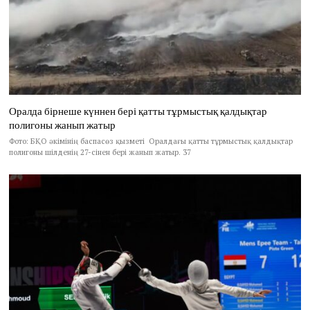
Оралда бірнеше күннен бері қатты тұрмыстық қалдықтар
полигоны жанып жатыр
Фото: БҚО әкімінің баспасөз қызметі Оралдағы қатты тұрмыстық қалдықтар
полигоны шілденің 27-сінен бері жанып жатыр. 37