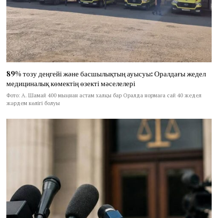
89% тозу деңгейі және басшылықтың ауысуы: Оралдағы жедел
медициналық көмектің өзекті мәселелері
Фото: А. Шамай 400 мыңнан астам халқы бар Оралда нормаға сай 40 жедел
жәрдем көлігі болуы