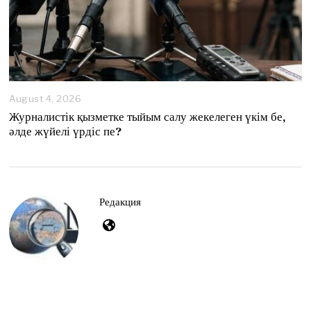
August 4, 2026
A
u
Журналистік қызметке тыйым салу жекелеген үкім бе,
g
әлде жүйелі үрдіс пе?
u
s
t
4
,
2
Редакция
0
2
6