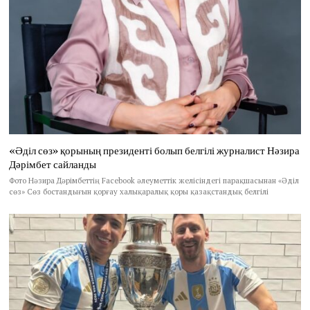
«Әділ сөз» қорының президенті болып белгілі журналист Нәзира
Дәрімбет сайланды
Фото Нәзира Дәрімбеттің Facebook әлеуметтік желісіндегі парақшасынан «Әділ
сөз» Сөз бостандығын қорғау халықаралық қоры қазақстандық белгілі