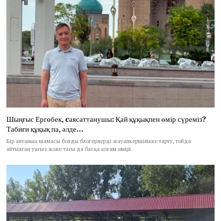
Шыңғыс Ергөбек, cаясаттанушы: Қай құқықпен өмір сүреміз?
Табиғи құқық па, әлде…
Бір аптаның шамасы болды блогерлерді жауапкершілікке тарту, тойда
айтылған уағыз және тағы да басқа қоғам өмірі