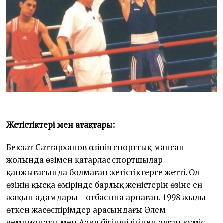
Жетістіктері мен атақтары:
Бекзат Саттарханов өзінің спорттық мансап
жолында өзімен қатарлас спортшылар
қанжығасында болмаған жетістіктерге жетті. Ол
өзінің қысқа өмірінде барлық жеңістерін өзіне ең
жақын адамдары – отбасына арнаған. 1998 жылы
өткен жасөспірімдер арасындағы Әлем
чемпионаты мен Азия біріншілігінен алған күміс