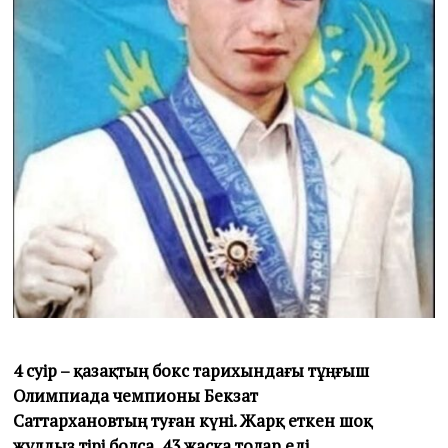
4 сәуір
–
қазақтың бокс тарихындағы тұңғыш
Олимпиада чемпионы Бекза
т
Саттарханов
т
ың
туған күні. Жарқ ет
кен
шоқ
жұлдыз тірі болса
,
43 жасқа толар еді.