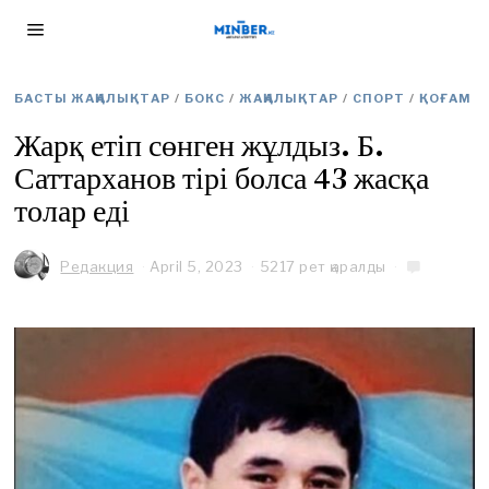
БАСТЫ ЖАҢАЛЫҚТАР
/
БОКС
/
ЖАҢАЛЫҚТАР
/
СПОРТ
/
ҚОҒАМ
Жарқ етіп сөнген жұлдыз. Б.
Саттарханов тірі болса 43 жасқа
толар еді
Редакция
April 5, 2023
A
5217 рет қаралды
p
r
i
l
5
,
2
0
2
3