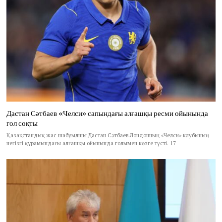
Дастан Сәтбаев «Челси» сапындағы алғашқы ресми ойынында
гол соқты
Қазақстандық жас шабуылшы Дастан Сәтбаев Лондонның «Челси» клубының
негізгі құрамындағы алғашқы ойынында голымен көзге түсті. 17