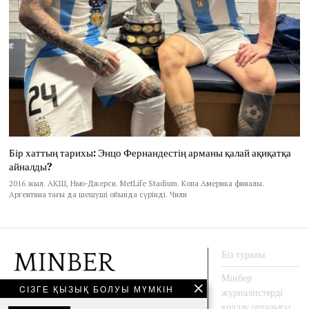
Бір хаттың тарихы: Энцо Фернандестің арманы қалай ақиқатқа
айналды?
2016 жыл. АҚШ, Нью-Джерси. MetLife Stadium. Копа Америка финалы.
Аргентина тағы да шешуші ойында сүрінді. Чили
Біз туралы
Мінбер
CІЗГЕ ҚЫЗЫҚ БОЛУЫ МҮМКІН
журналистерді
АҚПАРАТ АГЕНТТЕГІ
қолдау орталығы