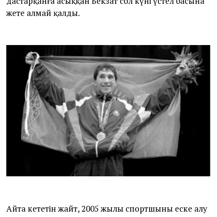
дастарқанға асыққан Бекзат сол күні үстел басына
жете алмай қалды.
Айта кететін жайт, 2005 жылы спортшыны еске алу