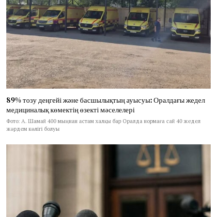
89% тозу деңгейі және басшылықтың ауысуы: Оралдағы жедел
медициналық көмектің өзекті мәселелері
Фото: А. Шамай 400 мыңнан астам халқы бар Оралда нормаға сай 40 жедел
жәрдем көлігі болуы