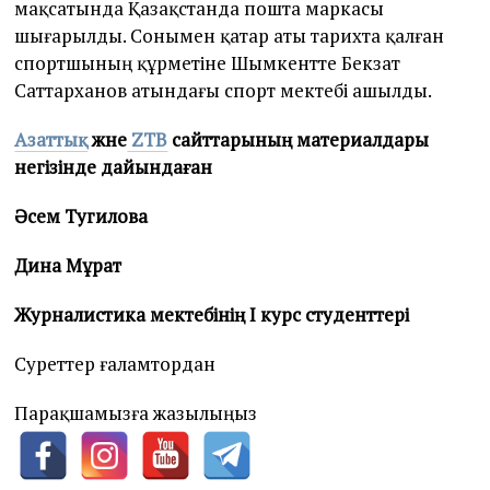
мақсатында Қазақстанда пошта маркасы
шығарылды. Сонымен қатар аты тарихта қалған
спортшының құрметіне Шымкентте Бекзат
Саттарханов атындағы спорт мектебі ашылды.
Азаттық
және
ZTB
сайттарының материалдары
негізінде дайындаған
Әсем Тугилова
Дина Мұрат
Журналистика мектебінің І курс студенттері
Суреттер ғаламтордан
Парақшамызға жазылыңыз