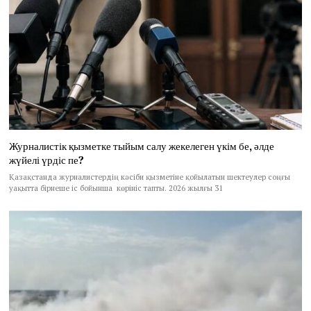
Журналистік қызметке тыйым салу жекелеген үкім бе, әлде
жүйелі үрдіс пе?
Қазақстанда журналистердің кәсіби қызметіне қойылатын шектеулер соңғы
уақытта бірнеше іс бойынша көрініс тапты. 2026 жылғы 31