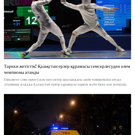
Тарихи жетістік! Қазақстан ерлер құрамасы семсерлесуден әлем
чемпионы атанды
Гонконгте семсерлесуден ересектер арасындағы әлем чемпионаты өтуде.
Аталмыш додада Қазақстан ерлер құрамасы тарихи жетістікке қол жеткізіп,