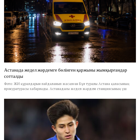
Астанада жедел жәрдемге бөлінген қаржыны жымқырғандар
сотталды
Фото: ЖИ құралдарын пайдаланып жасалған Бұл туралы Астана қаласының
прокуратурасы хабарлады. Астанадағы жедел жәрдем станциясының үш