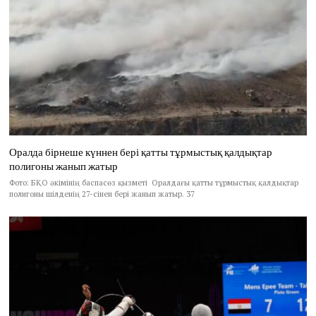
Оралда бірнеше күннен бері қатты тұрмыстық қалдықтар
полигоны жанып жатыр
Фото: БҚО әкімінің баспасөз қызметі Оралдағы қатты тұрмыстық қалдықтар
полигоны шілденің 27-сінен бері жанып жатыр. 37