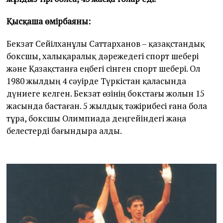
Қысқаша өмірбаяны:
Бекзат Сейілханұлы Саттарханов – қазақстандық
боксшы, халықаралық дәрежедегі спорт шебері
және Қазақстанға еңбегі сінген спорт шебері. Ол
1980 жылдың 4 сәуірде Түркістан қаласында
дүниеге келген. Бекзат өзінің бокстағы жолын 15
жасында бастаған. 5 жылдық тәжірибесі ғана бола
тұра, боксшы Олимпиада деңгейіндегі жаңа
белестерді бағындыра алды.