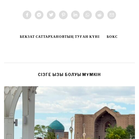
БЕКЗАТ САТТАРХАНОВТЫҢ ТУҒАН КҮНІ
БОКС
CІЗГЕ ҚЫЗЫҚ БОЛУЫ МҮМКІН