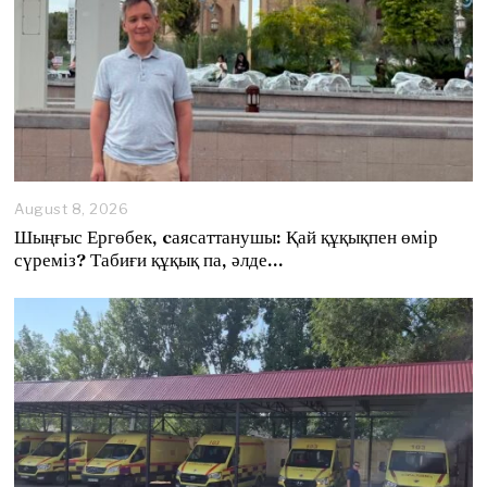
August 8, 2026
A
u
Шыңғыс Ергөбек, cаясаттанушы: Қай құқықпен өмір
g
сүреміз? Табиғи құқық па, әлде…
u
s
t
8
,
2
0
2
6