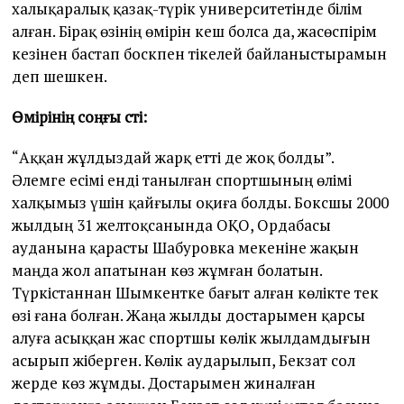
халықаралық қазақ-түрік университетінде білім
алған. Бірақ өзінің өмірін кеш болса да, жасөспірім
кезінен бастап боскпен тікелей байланыстырамын
деп шешкен.
Өмірінің
соңғы сәті
:
“Аққан жұлдыздай жарқ етті де жоқ болды”.
Әлемге есімі енді танылған спортшының өлімі
халқымыз үшін қайғылы оқиға болды. Боксшы 2000
жылдың 31 желтоқсанында ОҚО, Ордабасы
ауданына қарасты Шабуровка мекеніне жақын
маңда жол апатынан көз жұмған болатын.
Түркістаннан Шымкентке бағыт алған көлікте тек
өзі ғана болған. Жаңа жылды достарымен қарсы
алуға асыққан жас спортшы көлік жылдамдығын
асырып жіберген. Көлік аударылып, Бекзат сол
жерде көз жұмды. Достарымен жиналған