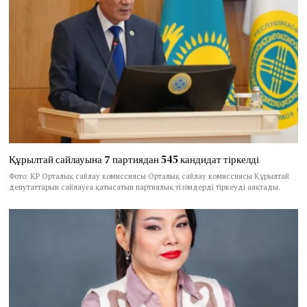
Құрылтай сайлауына 7 партиядан 545 кандидат тіркелді
Фото: ҚР Орталық сайлау комиссиясы Орталық сайлау комиссиясы Құрылтай
депутаттарын сайлауға қатысатын партиялық тізімдерді тіркеуді аяқтады.