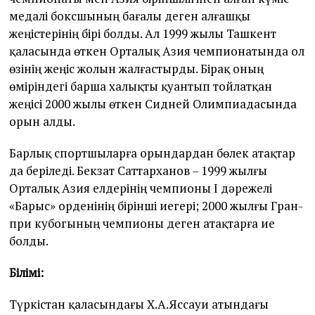
медалі боксшының бағалы деген алғашқы
жеңістерінің бірі болды. Ал 1999 жылы Ташкент
қаласында өткен Орталық Азия чемпионатында ол
өзінің жеңіс жолын жалғастырды. Бірақ оның
өміріндегі барша халықты қуантып тойлатқан
жеңісі 2000 жылы өткен Сидней Олимпиадасында
орын алды.
Барлық спортшыларға орындардан бөлек атақтар
да беріледі. Бекзат Саттарханов – 1999 жылғы
Орталық Азия елдерінің чемпионы І дәрежелі
«Барыс» орденінің бірінші иегері; 2000 жылғы Гран-
при кубогының чемпионы деген атақтарға ие
болды.
Білімі:
Түркістан қаласындағы Х.А.Яссауи атындағы