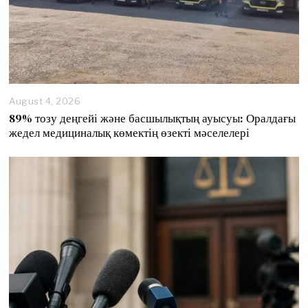
August 4, 2026
89% тозу деңгейі және басшылықтың ауысуы: Оралдағы
жедел медициналық көмектің өзекті мәселелері