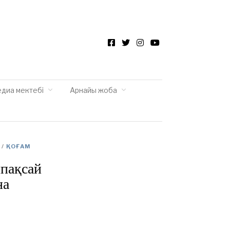
Facebook
Twitter
Instagram
YouTube
едиа мектебі
Арнайы жоба
/
ҚОҒАМ
лпақсай
на