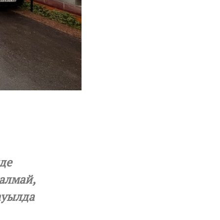
де
 алмай,
 ауылда