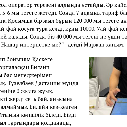
 сол оператор терезенің алдында ұстайды. Әр қай
5-6 мың теңгеге жетеді. Сонда 7 адамның тариф ба
елік. Қосымша бір жыл бұрын 120 000 мың теңгеге а
й-фай қосуға тура келді, құны 10000. Уай-фай ке
ей қалады. Сонда біз 40 000 мың теңгені не үшін т
Нашар интернетке ме? ”- дейді Маржан ханым.
п бойынша Қаскелең
орналасқан Билайн
ң бас менеджерімен
ық. Түзелбаев Дастанның мұнда
геніне 3 жылға жуық.
ікті жердің сеть байланысына
 алмаймыз. Билайн кез-келген
тынын көпшілік біледі. Бізді
уыл тұрғындары қолданады,