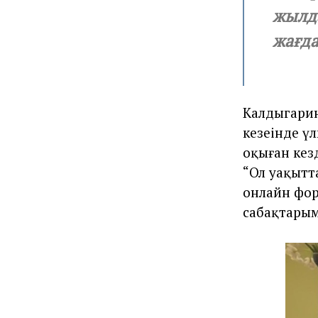
жылд
жағд
Калдыгарин
кезеңінде ү
оқыған кезд
“Ол уақытт
онлайн фор
сабақтарым