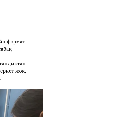
айн формат
сабақ
лғандықтан
тернет жоқ,
.