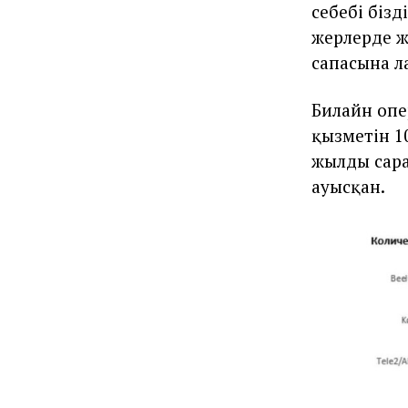
себебі бізд
жерлерде ж
сапасына ла
Билайн опе
қызметін 1
жылдың сар
ауысқан.