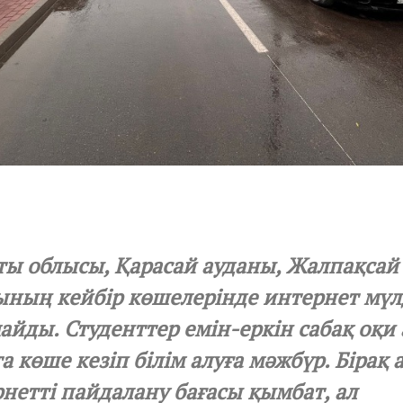
ы облысы, Қарасай ауданы, Жалпақсай
ның кейбір көшелерінде интернет мүл
айды. Студенттер емін-еркін сабақ оқи
а көше кезіп білім алуға мәжбүр. Бірақ
нетті пайдалану бағасы қымбат, ал