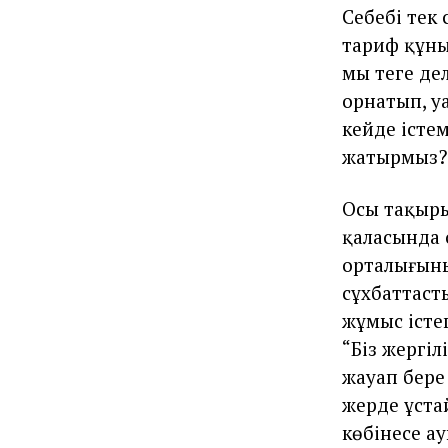
Себебі тек
тариф құны 
мың теңге д
орнатып, уа
кейде істем
жатырмыз? 
Осы тақыры
қаласында 
орталығыны
сұхбаттаст
жұмыс істе
“Біз жергіл
жауап бере
жерде ұстай
көбінесе а