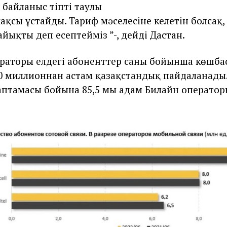
ің байланыс тіпті таулы
ақсы ұстайды. Тариф мәселесіне келетін болсақ, 
йықты деп есептейміз ”-, дейді Дастан.
раторы елдегі абоненттер саны бойынша көшбас
0 миллионнан астам қазақстандық пайдаланады.
аптамасы бойына 85,5 мың адам Билайн операто