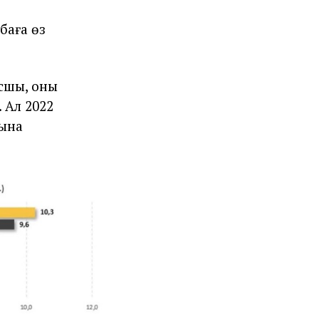
баға өз
шы, оның
 Ал 2022
рына