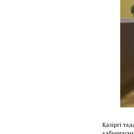
Қазіргі та
қабырғасын