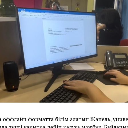
ңда оффлайн форматта білім алатын Жанель, унив
да түнгі уақытқа дейін қалуға мәжбүр. Байланыс