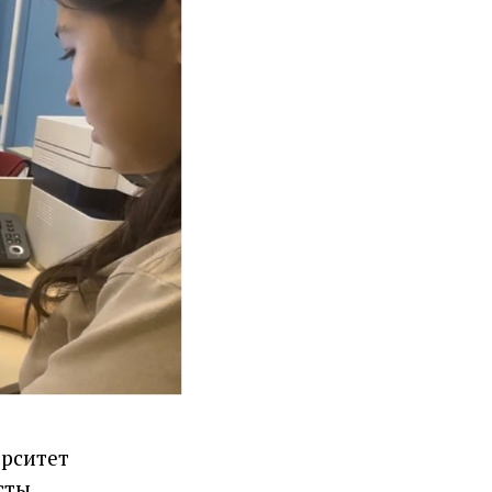
ерситет
тың