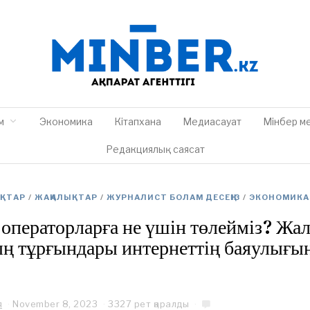
м
Экономика
Кітапхана
Медиасауат
Мінбер м
Редакциялық саясат
ЫҚТАР
/
ЖАҢАЛЫҚТАР
/
ЖУРНАЛИСТ БОЛАМ ДЕСЕҢІЗ
/
ЭКОНОМИКА
ператорларға не үшін төлейміз? Жа
ң тұрғындары интернеттің баяулығы
я
November 8, 2023
3327 рет қаралды