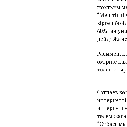
жоқтығы мен
“Мен тіпті
кірген бойд
60%-ын уни
дейді Жане
Расымен, қ
өміріне қа
төлеп отыр
Сәтпаев кө
интернетті
интернетпе
төлем жаса
“Отбасымыз