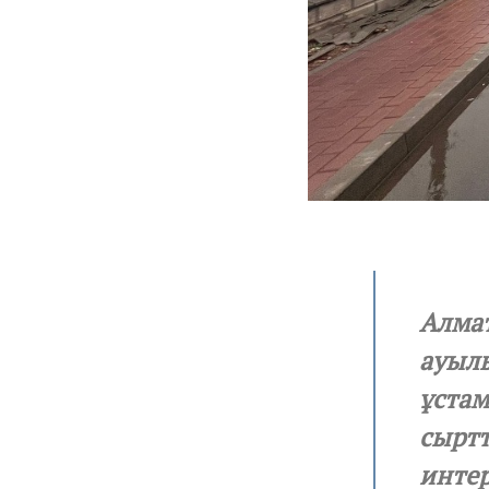
Алмат
ауылы
ұстам
сыртт
интер