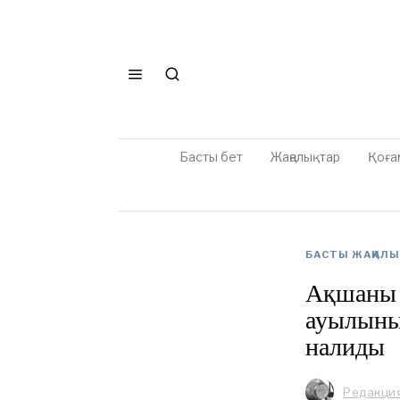
Басты бет
Жаңалықтар
Қоға
БАСТЫ ЖАҢАЛ
Ақшаны о
ауылыны
налиды
Редакци