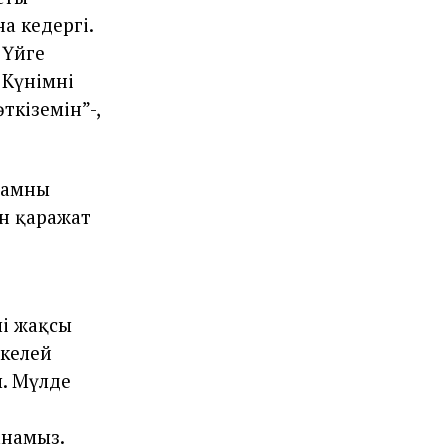
а кедергі.
 Үйге
Күнімнің
ткіземін”-,
дамның
ын қаражат
лі жақсы
ікелей
. Мүлде
анамыз.