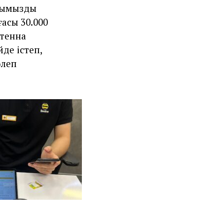
сымыздың
ғасы 30.000
нтенна
йде істеп,
өлеп