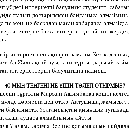
 үйдегі интернеттің баяулығы студенттің сабағын
 үйде жатып достарыммен байланыса алмаймын.
а не мен, не басқалар маған хабарласа алмайды. 
верситетте, не басқа интернет ұстайтын жерде ө
ль.
азір интернет пен ақпарат заманы. Кез-келген а
жет. Ал Жалпақсай ауылының тұрғындары ай сай
ған интернеттерінің баяулығына налиды.
40
МЫ
Ң
ТЕ
Ң
ГЕНІ НЕ
Ү
ШІН Т
Ө
ЛЕП ОТЫРМЫЗ
?
шесінің тұрғыны Маржан Ашимбаева көшіп келге
 мүлде көрмедік деп отыр. Айтуынша, жұмысы т
н байланысты болғандықтан қиындық туғызады
п, ақша аудара алмайтынын айтты.
да 7 адам. Бәріміз Beeline қосымшасын пайдал