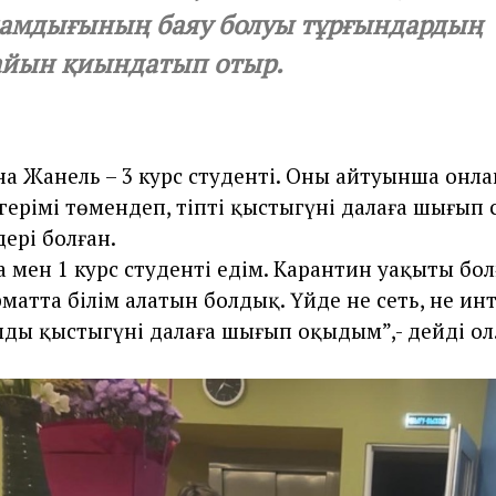
амдығының баяу болуы тұрғындардың
айын қиындатып отыр.
а Жанель – 3 курс студенті. Оның айтуынша онл
лгерімі төмендеп, тіпті қыстыгүні далаға шығып 
ері болған.
а мен 1 курс студенті едім. Карантин уақыты бо
матта білім алатын болдық. Үйде не сеть, не ин
ды қыстыгүні далаға шығып оқыдым”,- дейді ол