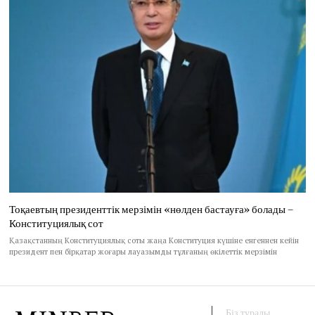
Тоқаевтың президенттік мерзімін «нөлден бастауға» болады –
Конституциялық сот
Қазақстанның Конституциялық соты жаңа Конституция күшіне енгеннен кейін
президент пен бірқатар жоғары лауазымды тұлғаның өкілеттік мерзімін
Біз туралы