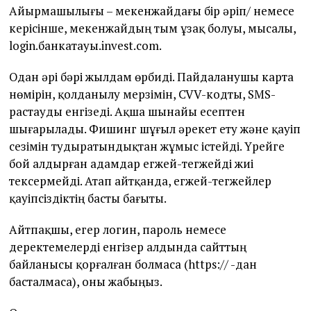
Айырмашылығы – мекенжайдағы бір әріп/ немесе
керісінше, мекенжайдың тым ұзақ болуы, мысалы,
login.банкатауы.invest.com.
Одан әрі бәрі жылдам өрбиді. Пайдаланушы карта
нөмірін, қолданылу мерзімін, CVV-кодты, SMS-
растауды енгізеді. Ақша шынайы есептен
шығарылады. Фишинг шұғыл әрекет ету және қауіп
сезімін тудыратындықтан жұмыс істейді. Үрейге
бой алдырған адамдар егжей-тегжейді жиі
тексермейді. Атап айтқанда, егжей-тегжейлер
қауіпсіздіктің басты бағыты.
Айтпақшы, егер логин, пароль немесе
деректемелерді енгізер алдында сайттың
байланысы қорғалған болмаса (https:// -дан
басталмаса), оны жабыңыз.