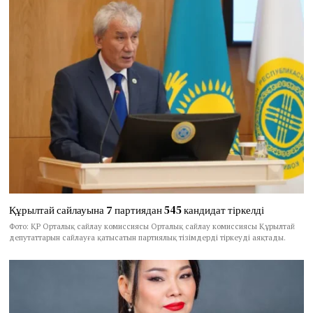
Құрылтай сайлауына 7 партиядан 545 кандидат тіркелді
Фото: ҚР Орталық сайлау комиссиясы Орталық сайлау комиссиясы Құрылтай
депутаттарын сайлауға қатысатын партиялық тізімдерді тіркеуді аяқтады.