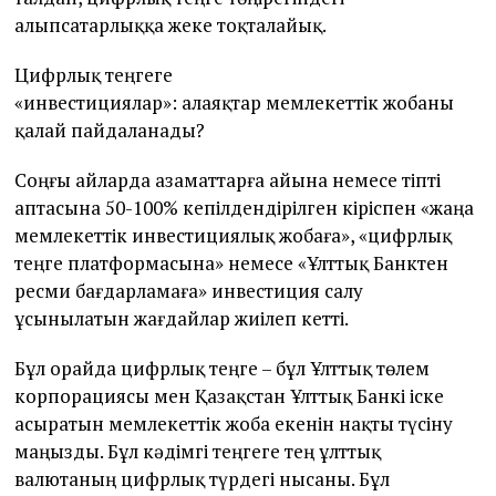
алыпсатарлыққа жеке тоқталайық.
Цифрлық теңгеге
«инвестициялар»: алаяқтар мемлекеттік жобаны
қалай пайдаланады?
Соңғы айларда азаматтарға айына немесе тіпті
аптасына 50-100% кепілдендірілген кіріспен «жаңа
мемлекеттік инвестициялық жобаға», «цифрлық
теңге платформасына» немесе «Ұлттық Банктен
ресми бағдарламаға» инвестиция салу
ұсынылатын жағдайлар жиілеп кетті.
Бұл орайда цифрлық теңге – бұл Ұлттық төлем
корпорациясы мен Қазақстан Ұлттық Банкі іске
асыратын мемлекеттік жоба екенін нақты түсіну
маңызды. Бұл кәдімгі теңгеге тең ұлттық
валютаның цифрлық түрдегі нысаны. Бұл