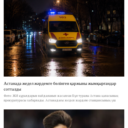
Астанада жедел жәрдемге бөлінген қаржыны жымқырғандар
сотталды
Фото: ЖИ құралдарын пайдаланып жасалған Бұл туралы Астана қаласының
прокуратурасы хабарлады. Астанадағы жедел жәрдем станциясының үш