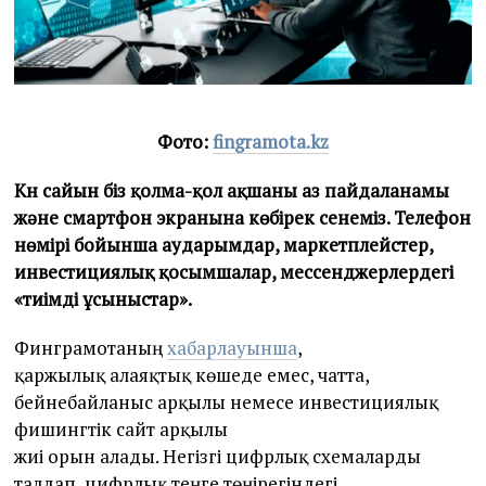
2
6
Фото:
fingramota.kz
Күн сайын біз қолма-қол ақшаны аз пайдаланамы
және смартфон экранына көбірек сенеміз. Телефон
нөмірі бойынша аударымдар, маркетплейстер,
инвестициялық қосымшалар, мессенджерлердегі
«тиімді ұсыныстар».
Финграмотаның
хабарлауынша
,
қаржылық алаяқтық көшеде емес, чатта,
бейнебайланыс арқылы немесе инвестициялық
фишингтік сайт арқылы
жиі орын алады. Негізгі цифрлық схемаларды
талдап, цифрлық теңге төңірегіндегі