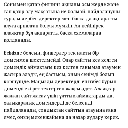
Сонымен қатар фишинг ақшаны осы жерде және
тап қазір алу мақсатына ие болмай, пайдаланушы
туралы дербес деректер мен басқа да ақпаратты
алуға арналған болуы мүмкін. Ал кейінірек
алаяқтар бұл ақпаратты басқа схемаларда
қолданады.
Есіңізде болсын, фишерлер тек нақты бір
доменмен шектелмейді. Олар сайтты кез келген
домендік аймақтағы кез келген танымал атаумен
жасыра алады, ең бастысы, оның сенімді болып
көрінуінде. Маңызды деректерді енгізбес бұрын
доменді екі рет тексерген жақсы әдет. Алаяқтар
жалған сайт жасау үшін ұлттық аймақтарды да,
халықаралық домендерді де белсенді
пайдаланады, сондықтан сайттың атауына ғана
емес, оның мекенжайына да назар аудару керек.