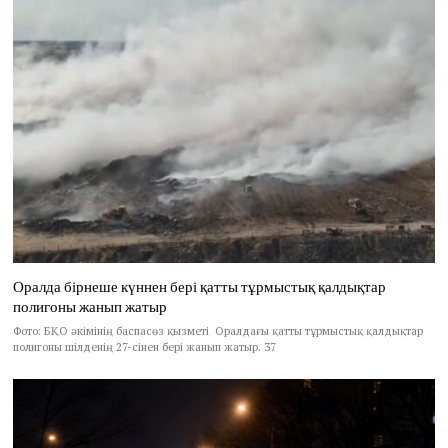
Оралда бірнеше күннен бері қатты тұрмыстық қалдықтар
полигоны жанып жатыр
Фото: БҚО әкімінің баспасөз қызметі Оралдағы қатты тұрмыстық қалдықтар
полигоны шілденің 27-сінен бері жанып жатыр. 37