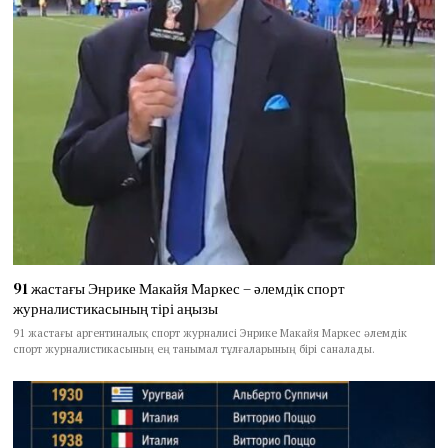
91 жастағы Энрике Макайя Маркес – әлемдік спорт
журналистикасының тірі аңызы
91 жастағы аргентиналық спорт журналисі Энрике Макайя Маркес әлемдік
спорт журналистикасының ең танымал тұлғаларының бірі саналады.