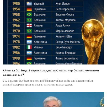
Әлем кубогіндегі тарихи заңдылық: легионер бапкер чемпион
атана ала ма?
2026 жылғы футболдан әлем кубогі шешуші кезеңіне аяқ басқан сайын,
жанкүйерлер назарын аударған қызықты тарихи дерек