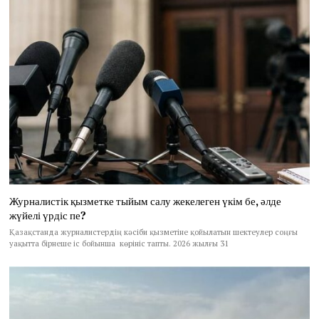
Журналистік қызметке тыйым салу жекелеген үкім бе, әлде
жүйелі үрдіс пе?
Қазақстанда журналистердің кәсіби қызметіне қойылатын шектеулер соңғы
уақытта бірнеше іс бойынша көрініс тапты. 2026 жылғы 31