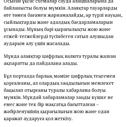
Осыған ұқсас схемалар сауда алаңшаларына да
байланысты болуы мүмкін. Алаяқтар тауарларды
өте төмен бағамен жарнамалайды, әр түрлі науқан,
сыйлықтарды және адалдық бағдарламаларын
ұсынады. Мұның бәрі қырағылықты жою және
егжей-тегжейлерді түсінбеген сатып алушыдан
аударым алу үшін жасалады.
Мұнда алаяқтар цифрлық валюта туралы жалған
ақпаратты да пайдалана алады.
Бұл порталда барлық мәміле цифрлық теңгемен
қорғалғаны, ал олардың заңдылығын мемлекет
бақылап отырғаны туралы хабарлама болуы
мүмкін. Мұндай хабарламалар заңды күшке ие
емес және тек бір мақсатқа бағытталған –
жәбірленушінің қырағылығын жою және одан
қаражат аударуға қол жеткізу.