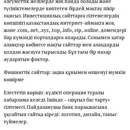
әлеуметтік желілерде жиі пайда болады және
түсініктемелерде көптеген бірдей мақтау пікір
оқисыз. Инвестициялық сайттарға сілтемелердің
көпшілігі қазақстандық интернет-аймақта жоқ
және .com, .net, .xyz, .top, .info, .vip, .online. домендері
бар күмәнді порталдарға апарады. Сонымен қатар
алаяқтар көбінесе нақты сайттар мен алаңдарды
қолдан жасауға тырысады. Бұл тағы бір назар
аударатын фактор.
Фишингтік сайттар: ақша құнымен өлшенуі мүмкін
көшірме
Елестетіп көріңіз: күдікті операция туралы
хабарлама келеді. Ішінде – «шұғыл бас тарту»
сілтемесі. Пайдаланушы банк парақшасына
ұқсайтын сайтқа кіреді: логотип, дизайн, таныс
түймелер.