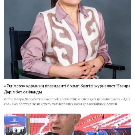
«Әділ сөз» қорының президенті болып белгілі журналист Нәзира
Дәрімбет сайланды
Фото Нәзира Дәрімбеттің Facebook әлеуметтік желісіндегі парақшасынан «Әділ
сөз» Сөз бостандығын қорғау халықаралық қоры қазақстандық белгілі