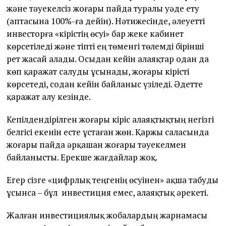
және тәуекелсіз жоғары пайда туралы уәде ету
(аптасына 100%-ға дейін). Нәтижесінде, әлеуетті
инвесторға «кірістің өсуі» бар жеке кабинет
көрсетіледі және тіпті ең төменгі төлемді бірінші
рет жасай алады. Осыдан кейін алаяқтар одан да
көп қаражат салуды ұсынады, жоғары кірісті
көрсетеді, содан кейін байланыс үзіледі. Әдетте
қаражат алу кезінде.
Кепілдендірілген жоғары кіріс алаяқтықтың негізгі
белгісі екенін есте ұстаған жөн. Қаржы саласында
жоғары пайда әрқашан жоғары тәуекелмен
байланысты. Ерекше жағдайлар жоқ.
Егер сізге «цифрлық теңгенің өсуінен» ақша табуды
ұсынса – бұл инвестиция емес, алаяқтық әрекеті.
Жалған инвестициялық жобалардың жарнамасы