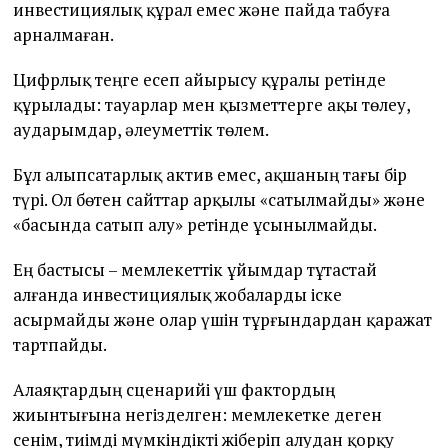
инвестициялық құрал емес және пайда табуға
арналмаған.
Цифрлық теңге есеп айырысу құралы ретінде
құрылады: тауарлар мен қызметтерге ақы төлеу,
аударымдар, әлеуметтік төлем.
Бұл алыпсатарлық актив емес, ақшаның тағы бір
түрі. Ол бөтен сайттар арқылы «сатылмайды» және
«басында сатып алу» ретінде ұсынылмайды.
Ең бастысы – мемлекеттік ұйымдар тұтастай
алғанда инвестициялық жобаларды іске
асырмайды және олар үшін тұрғындардан қаражат
тартпайды.
Алаяқтардың сценарийі үш фактордың
жиынтығына негізделген: мемлекетке деген
сенім, тиімді мүмкіндікті жіберіп алудан қорқу