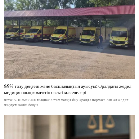
89% тозу деңгейі және басшылықтың ауысуы: Оралдағы жедел
медициналық көмектің өзекті мәселелері
Фото: А. Шамай 400 мыңнан астам халқы бар Оралда нормаға сай 40 жедел
жәрдем көлігі болуы