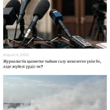
August 4, 2026
A
u
Журналистік қызметке тыйым салу жекелеген үкім бе,
g
әлде жүйелі үрдіс пе?
u
s
t
4
,
2
0
2
6