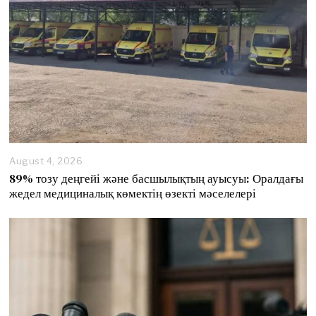
August 4, 2026
89% тозу деңгейі және басшылықтың ауысуы: Оралдағы
жедел медициналық көмектің өзекті мәселелері