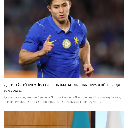
Дастан Сәтбаев «Челси» сапындағы алғашқы ресми ойынында
гол соқты
Қазақстандық жас шабуылшы Дастан Сәтбаев Лондонның «Челси» клубының
негізгі құрамындағы алғашқы ойынында голымен көзге түсті. 17