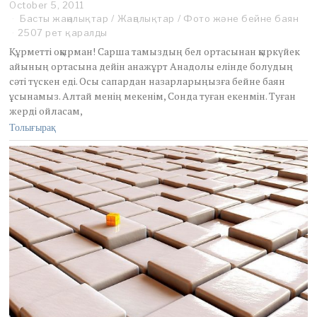
October 5, 2011
O
c
Басты жаңалықтар
/
Жаңалықтар
/
Фото және бейне баян
t
2507 рет қаралды
o
Құрметті оқырман! Сарша тамыздың бел ортасынан қыркүйек
b
айының ортасына дейін анажұрт Анадолы елінде болудың
e
сәті түскен еді. Осы сапардан назарларыңызға бейне баян
r
6
ұсынамыз. Алтай менің мекенім, Сонда туған екенмін. Туған
,
жерді ойласам,
2
Толығырақ
0
1
1