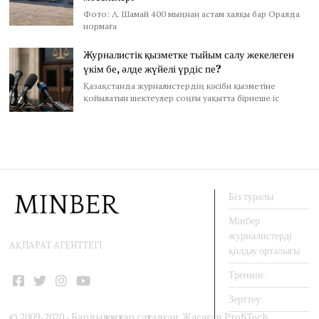
Фото: А. Шамай 400 мыңнан астам халқы бар Оралда
нормаға
Журналистік қызметке тыйым салу жекелеген
үкім бе, әлде жүйелі үрдіс пе?
Қазақстанда журналистердің кәсіби қызметіне
қойылатын шектеулер соңғы уақытта бірнеше іс
Біз туралы
Мінбер
журналистерді
АҚПАРАТ АГЕНТТЕГІ
қолдау орталығы
Тренинг
Facebook
Twitter
Instagram
YouTube
Зерттеу
© 2009-2020 - Барлық құқықтар сақталған. Жасаған
ProfiTech