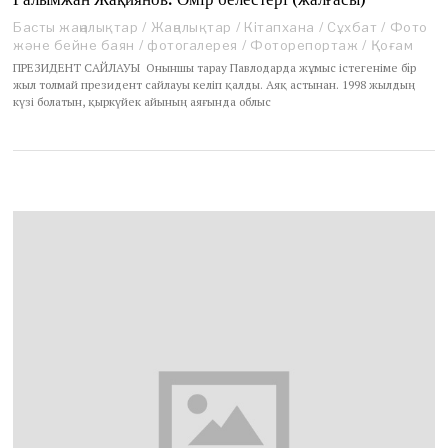
Басты жаңалықтар
/
Жаңалықтар
/
Кітапхана
/
Сұхбат
/
Фото
және бейне баян
/
фотогалерея
/
Фоторепортаж
/
Қоғам
ПРЕЗИДЕНТ САЙЛАУЫ Оныншы тарау Павлодарда жұмыс істегеніме бip
жыл толмай президент сайлауы келіп қалды. Аяқ астынан. 1998 жылдың
күзі болатын, қыркүйек айының аяғында облыс