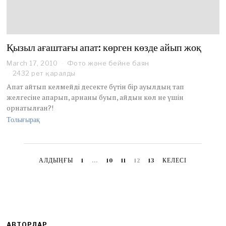
Қызыл ағаштағы апат: көрген көзде айып жоқ
March 17, 2010
Фото және бейне баян
2432 рет қаралды
Апат айтып келмейді десекте бүтін бір ауылдың тап
желгесіне апарып, арнаны буып, айдын көл не үшін
орнатылған?!
Толығырақ
АЛДЫҢҒЫ
1
…
10
11
12
13
КЕЛЕСІ
АВТОРЛАР