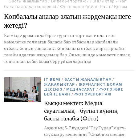
Басты жаңалықтар
u
/
Видеорепортаж
/
Жаңалықтар
/
Көп
балалы аналар мәселесі
n
/
Фото және бейне баян
/
Қоғам
e
Көпбалалы аналар алатын жәрдемақы неге
2
жетеді?
9
,
2
Елімізде құрамында бірге тұратын төрт және одан көп
0
кәмелетке толмаған баласы бар отбасылар көпбалалы
2
отбасы болып саналады. Көпбалалы отбасыларға арнайы
2
тағайындалған жәрдемақы бар. Оның ішінде кәмелеттік жасқа
толғаннан кейін білім беру ұйымдарында
IT ӘЛЕМІ
/
БАСТЫ ЖАҢАЛЫҚТАР
/
ЖАҢАЛЫҚТАР
/
ЖУРНАЛИСТ БОЛАМ
ДЕСЕҢІЗ
/
МЕДИАСАУАТ
/
ФОТО ЖӘНЕ
БЕЙНЕ БАЯН
/
ФОТОРЕПОРТАЖ
Қысқы мектеп: Медиа
сауаттылық – бүгінгі күннің
басты талабы (Фото)
Ақпанның 5-7 күндері “Тау Тұран” оқыту-
сауықтыру кешенінде “Симбиоз шешім: