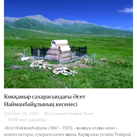
1
1
Көкқамыр сахарасындағы Әсет
Найманбайұлының кесенесі
October 10, 2011
O
Фото және бейне баян
c
5046 рет қаралды
t
Әсет Найманбайұлы (1867 – 1923) – қазақтың атақты әнші –
o
композиторы, суырыпсалма ақыны. Қарқаралы уезінің Темірші
b