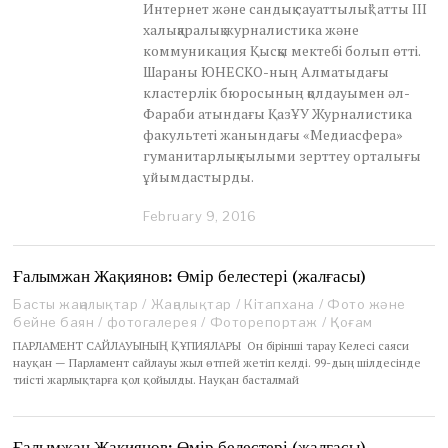
Интернет және сандық сауаттылық” атты ІІІ
халықаралық журналистика және
коммуникация Қысқы мектебі болып өтті.
Шараны ЮНЕСКО-ның Алматыдағы
кластерлік бюросының қолдауымен әл-
Фараби атындағы ҚазҰУ Журналистика
факультеті жанындағы «Медиасфера»
гуманитарлық ғылыми зерттеу орталығы
ұйымдастырды.
February 9, 2016
M
a
y
1
Ғалымжан Жақиянов: Өмір белестері (жалғасы)
,
Басты жаңалықтар
/
Жаңалықтар
/
Кітапхана
/
Фото және
2
бейне баян
/
фотогалерея
/
Фоторепортаж
/
Қоғам
0
2
ПАРЛАМЕНТ САЙЛАУЫНЫҢ ҚҰПИЯЛАРЫ Он бірінші тарау Келесі саяси
1
науқан — Парламент сайлауы жыл өтпей жетіп келді. 99-дың шілдесінде
тиісті жарлықтарға қол қойылды. Науқан басталмай
Ғалымжан Жақиянов: Өмір белестері (жалғасы)