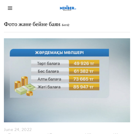
Фото және бейне баян
- Бет 12
June 24, 2022
J