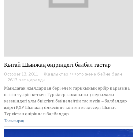
Қытай Шынжаң өңіріндегі балбал тастар
October 13, 2011
O
Жаңалықтар
/
Фото және бейне баян
c
2613 рет қаралды
t
Мыңдаған жылдардан бері әлем тарихының әрбір парағына
o
өз ізін түсіріп кеткен Түркілер заманының шұғылалы
b
кезеңіндегі ұлы биіктікті бейнелейтін тас мүсін – балбалдар
e
қазіргі ҚХР Шынжаң өлкесінде көптеп кездеседі. Шығыс
r
1
Түркістан өңіріндегі балбалдар
3
Толығырақ
,
2
0