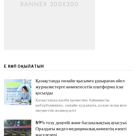
ЕҢ КӨП ОҚЫЛАТЫН
Қазақстанда онлайн-қысымға ұшыраған әйел
журналистерге көмектесетін платформа іске
қосылды
Қазақстанда кәсіби қызметіне байланысты
кибербуллингке, онлайн-қудалауға, қоқан-лоқы мен
әлеуметтік желілердегі
89% тозу деңгейі және басшылықтың ауысуы:
Оралдағы жедел медициналық көмектің өзекті
мәселелері