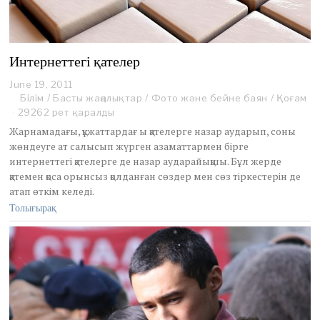
Интернеттегі қателер
June 19, 2011
D
e
Білім
/
Басты жаңалықтар
/
Фото және бейне баян
/
Қоғам
c
29262 рет қаралды
e
Жарнамадағы, құжаттардағ ы қателерге назар аударып, соны
m
жөндеуге ат салысып жүрген азаматтармен бірге
b
интернеттегі қателерге де назар аударайықшы. Бұл жерде
e
r
қатемен қоса орынсыз қолданған сөздер мен сөз тіркестерін де
1
атап өткім келеді.
8
Толығырақ
,
2
0
2
0