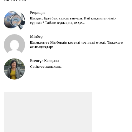
Редакция
Шыңғыс Ергөбек, cаясаттанушы: Қай құқықпен өмір
сүреміз? Табиғи құқық па, әлде…
Мінбер
Шымкентте Мінбердің кезекті тренингі өтеді. Тіркелуге
асығыңыздар!
Есенгүл Кәпқызы
Серіктес жаңалығы