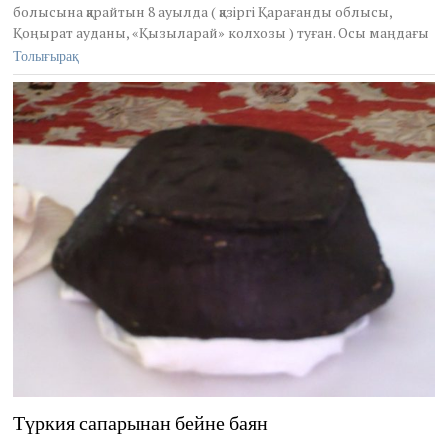
болысына қарайтын 8 ауылда ( қазіргі Қарағанды облысы,
e
Қоңырат ауданы, «Қызыларай» колхозы ) туған. Осы маңдағы
r
9
Толығырақ
,
2
0
1
1
Түркия сапарынан бейне баян