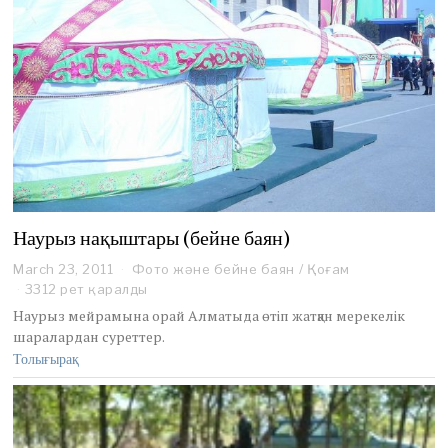
1
1
Наурыз нақыштары (бейне баян)
March 23, 2011
S
Фото және бейне баян
/
Қоғам
e
3312 рет қаралды
p
Наурыз мейрамына орай Алматыда өтіп жатқан мерекелік
t
шаралардан суреттер.
e
Толығырақ
m
b
e
r
2