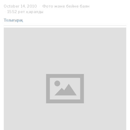
October 14, 2010
S
Фото және бейне баян
e
1552 рет қаралды
p
Толығырақ
t
e
m
b
e
r
2
9
,
2
0
1
1