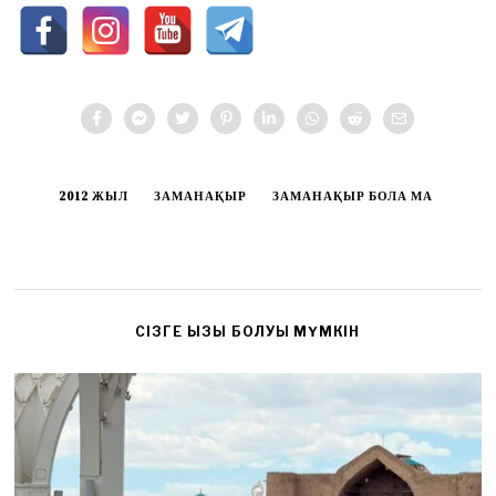
2012 ЖЫЛ
ЗАМАНАҚЫР
ЗАМАНАҚЫР БОЛА МА
CІЗГЕ ҚЫЗЫҚ БОЛУЫ МҮМКІН