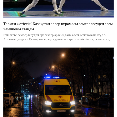
Тарихи жетістік! Қазақстан ерлер құрамасы семсерлесуден әлем
чемпионы атанды
Гонконгте семсерлесуден ересектер арасындағы әлем чемпионаты өтуде.
Аталмыш додада Қазақстан ерлер құрамасы тарихи жетістікке қол жеткізіп,