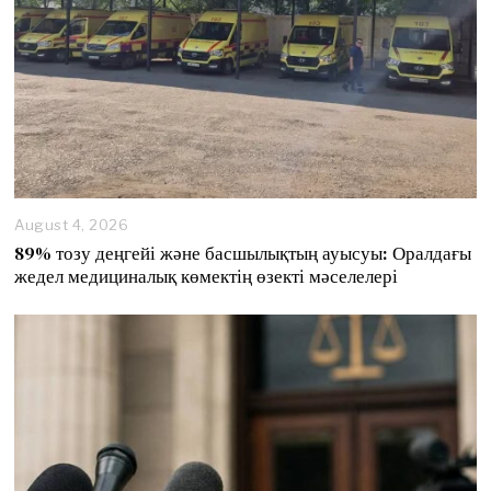
6
August 4, 2026
89% тозу деңгейі және басшылықтың ауысуы: Оралдағы
жедел медициналық көмектің өзекті мәселелері