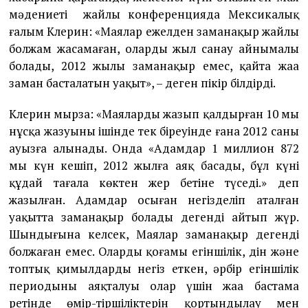
мәдениеті жайлы конференцияда Мексикалық
ғалым Клерин: «Маялар ежелден заманақыр жайлы
болжам жасамаған, олардың жыл санау айнымалы
болады, 2012 жылы заманақыр емес, қайта жаңа
заман басталатын уақыт», – деген пікір білдірді.
Клерин мырза: «Маялардың жазып қалдырған 10 мың
нұсқа жазуының ішінде тек біреуінде ғана 2012 саны
ауызға алынады. Онда «Адамдар 1 миллион 872
мың күн кешіп, 2012 жылға аяқ басады, бұл күні
құдай тағала көктен жер бетіне түседі.» деп
жазылған. Адамдар осыған негізделіп аталған
уақытта заманақыр болады дегенді айтып жүр.
Шындығына келсек, Маялар заманақыр дегенді
болжаған емес. Олардың қоғамы егіншілік, дін және
топтық қимылдарды негіз еткен, әрбір егіншілік
периодының аяқталуы олар үшін жаңа бастама
ретінде өмір-тіршіліктерін қортындылау мен