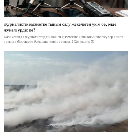
Журналистік қызметке тыйым салу жекелеген үкім бе, әлде
жүйелі үрдіс пе?
Қазақстанда журналистердің кәсіби қызметіне қойылатын шектеулер соңғы
уақытта бірнеше іс бойынша көрініс тапты. 2026 жылғы 31