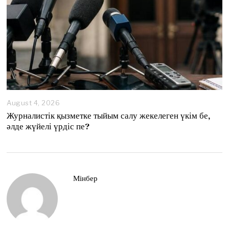
August 4, 2026
A
u
Журналистік қызметке тыйым салу жекелеген үкім бе,
g
әлде жүйелі үрдіс пе?
u
s
t
4
,
2
Мінбер
0
2
6