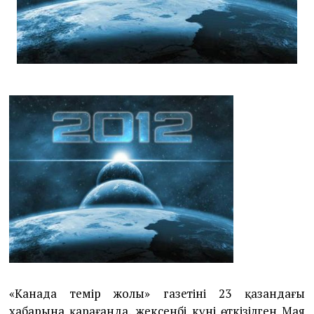
«Канада темір жолы» газетінің 23 қазандағы
хабарына қарағанда, жексенбі күні өткізілген Мая