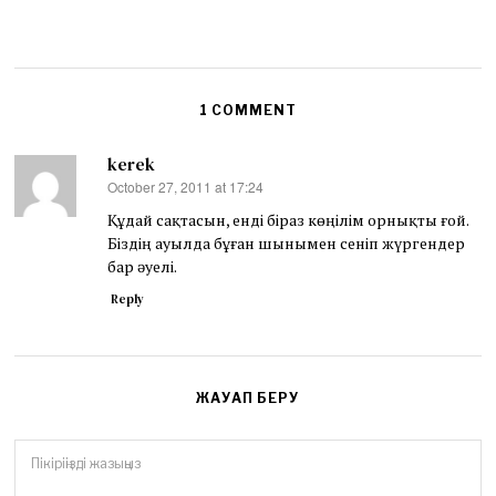
1 COMMENT
kerek
October 27, 2011 at 17:24
says:
Құдай сақтасын, енді біраз көңілім орнықты ғой.
Біздің ауылда бұған шынымен сеніп жүргендер
бар әуелі.
Reply
ЖАУАП БЕРУ