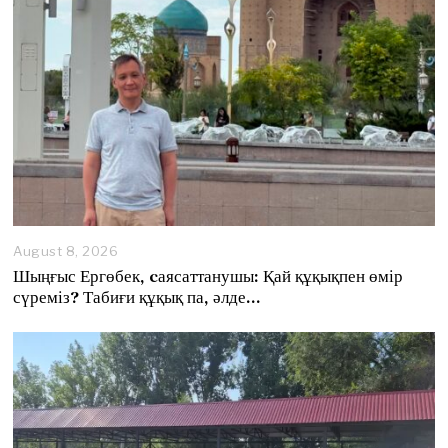
August 8, 2026
A
u
Шыңғыс Ергөбек, cаясаттанушы: Қай құқықпен өмір
g
сүреміз? Табиғи құқық па, әлде…
u
s
t
8
,
2
0
2