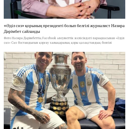
«Әділ сөз» қорының президенті болып белгілі журналист Нәзира
Дәрімбет сайланды
Фото Нәзира Дәрімбеттің Facebook әлеуметтік желісіндегі парақшасынан «Әділ
сөз» Сөз бостандығын қорғау халықаралық қоры қазақстандық белгілі