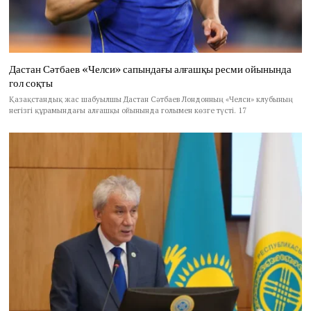
Дастан Сәтбаев «Челси» сапындағы алғашқы ресми ойынында
гол соқты
Қазақстандық жас шабуылшы Дастан Сәтбаев Лондонның «Челси» клубының
негізгі құрамындағы алғашқы ойынында голымен көзге түсті. 17