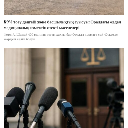
89% тозу деңгейі және басшылықтың ауысуы: Оралдағы жедел
медициналық көмектің өзекті мәселелері
Фото: А. Шамай 400 мыңнан астам халқы бар Оралда нормаға сай 40 жедел
жәрдем көлігі болуы