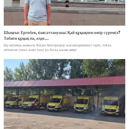
Шыңғыс Ергөбек, cаясаттанушы: Қай құқықпен өмір сүреміз?
Табиғи құқық па, әлде…
Бір аптаның шамасы болды блогерлерді жауапкершілікке тарту, тойда
айтылған уағыз және тағы да басқа қоғам өмірі