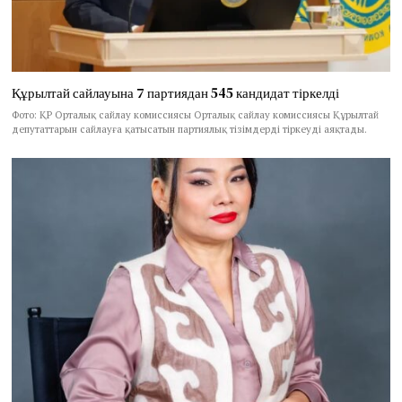
Құрылтай сайлауына 7 партиядан 545 кандидат тіркелді
Фото: ҚР Орталық сайлау комиссиясы Орталық сайлау комиссиясы Құрылтай
депутаттарын сайлауға қатысатын партиялық тізімдерді тіркеуді аяқтады.