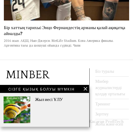
Бір хаттың тарихы: Энцо Фернандестің арманы қалай ақиқатқа
айналды?
2016 жыл. АҚШ, Нью-Джерси. MetLife Stadium. Копа Америка финалы.
Аргентина тағы да шешуші ойында сүрінді. Чили
Біз туралы
Мінбер
журналистерді
CІЗГЕ ҚЫЗЫҚ БОЛУЫ МҮМКІН
АҚПАРАТ АГЕНТТЕГІ
қолдау орталығы
Жыл иесі ҰЛУ
Тренинг
Facebook
Twitter
Instagram
YouTube
Зерттеу
© 2009-2020 - Барлық құқықтар сақталған. Жасаған
ProfiTech
Жоба және есеп