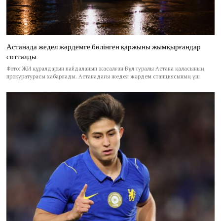
Астанада жедел жәрдемге бөлінген қаржыны жымқырғандар
сотталды
Фото: ЖИ құралдарын пайдаланып жасалған Бұл туралы Астана қаласының
прокуратурасы хабарлады. Астанадағы жедел жәрдем станциясының үш