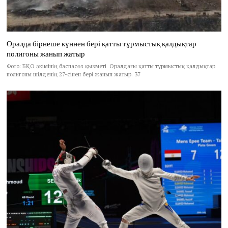
Оралда бірнеше күннен бері қатты тұрмыстық қалдықтар
полигоны жанып жатыр
Фото: БҚО әкімінің баспасөз қызметі Оралдағы қатты тұрмыстық қалдықтар
полигоны шілденің 27-сінен бері жанып жатыр. 37