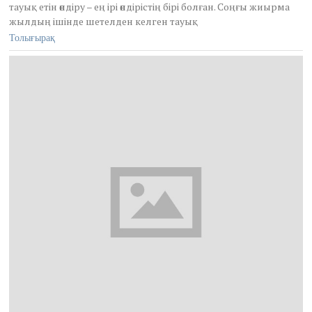
тауық етін өндіру – ең ірі өндірістің бірі болған. Соңғы жиырма
b
жылдың ішінде шетелден келген тауық
e
r
Толығырақ
2
9
,
2
0
2
0