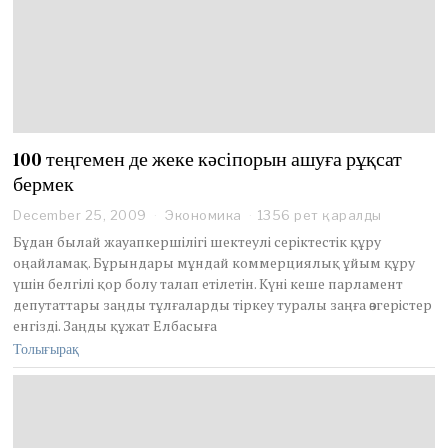
100 теңгемен де жеке кәсіпорын ашуға рұқсат
бермек
December 25, 2009
Экономика
1356 рет қаралды
Бұдан былай жауапкершілігі шектеулі серіктестік құру
оңайламақ. Бұрындары мұндай коммерциялық ұйым құру
үшін белгілі қор болу талап етілетін. Күні кеше парламент
депутаттары заңды тұлғаларды тіркеу туралы заңға өзгерістер
енгізді. Заңды құжат Елбасыға
Толығырақ