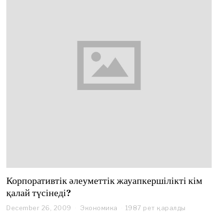
Корпоративтік әлеуметтік жауапкершілікті кім
қалай түсінеді?
December 26, 2009
Экономика
1987 рет қаралды