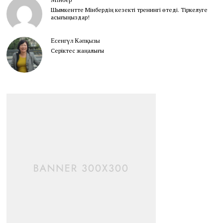
Шымкентте Мінбердің кезекті тренингі өтеді. Тіркелуге
асығыңыздар!
Есенгүл Кәпқызы
Серіктес жаңалығы