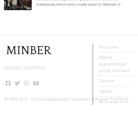
қойылатын шектеулер соңғы уақытта бірнеше іс
Біз туралы
Мінбер
журналистерді
АҚПАРАТ АГЕНТТЕГІ
қолдау орталығы
Тренинг
Facebook
Twitter
Instagram
YouTube
Зерттеу
© 2009-2020 - Барлық құқықтар сақталған. Жасаған
ProfiTech
Жоба және есеп