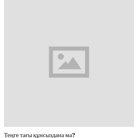
2
0
2
0
Теңге тағы құнсыздана ма?