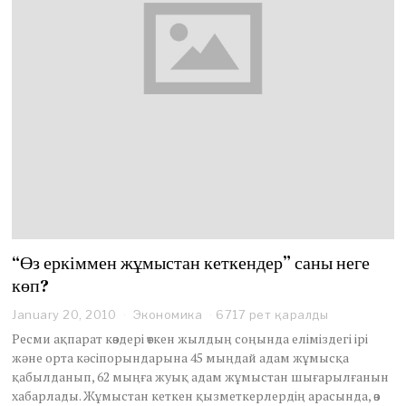
“Өз еркіммен жұмыстан кеткендер” саны неге
көп?
January 20, 2010
O
Экономика
6717 рет қаралды
c
Ресми ақпарат көздері өткен жылдың соңында еліміздегі ірі
t
және орта кәсіпорындарына 45 мыңдай адам жұмысқа
o
қабылданып, 62 мыңға жуық адам жұмыстан шығарылғанын
b
хабарлады. Жұмыстан кеткен қызметкерлердiң арасында, өз
e