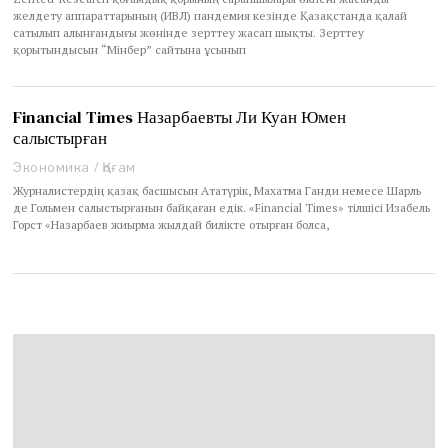
2
желдету аппараттарының (ИВЛ) пандемия кезінде Қазақстанда қалай
1
сатылып алынғандығы жөнінде зерттеу жасап шықты. Зерттеу
қорытындысын “Мінбер” сайтына ұсынып
Financial Times Назарбаевты Ли Куан Юмен
салыстырған
Экономика
/
Қоғам
Журналистердің қазақ басшысын Ататүрік, Махатма Ганди немесе Шарль
де Гольмен салыстырғанын байқаған едік. «Financial Times» тілшісі Изабель
Горст «Назарбаев жиырма жылдай билікте отырған болса,