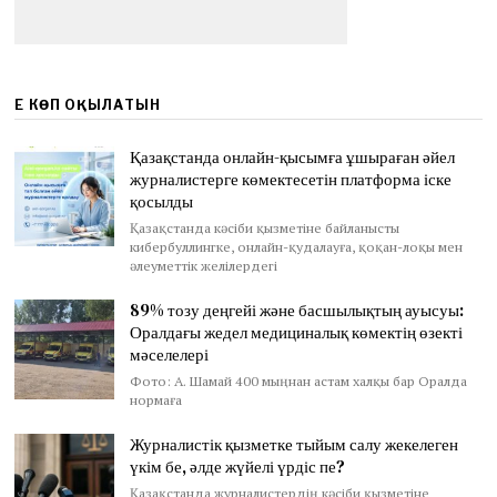
ЕҢ КӨП ОҚЫЛАТЫН
Қазақстанда онлайн-қысымға ұшыраған әйел
журналистерге көмектесетін платформа іске
қосылды
Қазақстанда кәсіби қызметіне байланысты
кибербуллингке, онлайн-қудалауға, қоқан-лоқы мен
әлеуметтік желілердегі
89% тозу деңгейі және басшылықтың ауысуы:
Оралдағы жедел медициналық көмектің өзекті
мәселелері
Фото: А. Шамай 400 мыңнан астам халқы бар Оралда
нормаға
Журналистік қызметке тыйым салу жекелеген
үкім бе, әлде жүйелі үрдіс пе?
Қазақстанда журналистердің кәсіби қызметіне