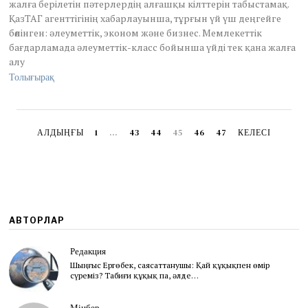
жалға берілетін пәтерлердің алғашқы кілттерін табыстамақ.
ҚазТАГ агенттігінің хабарлауынша, тұрғын үй үш деңгейге
бөлінген: әлеуметтік, эконом және бизнес. Мемлекеттік
бағдарламада әлеуметтік-класс бойынша үйді тек қана жалға
алу
Толығырақ
АЛДЫҢҒЫ
1
…
43
44
45
46
47
КЕЛЕСІ
АВТОРЛАР
Редакция
Шыңғыс Ергөбек, cаясаттанушы: Қай құқықпен өмір
сүреміз? Табиғи құқық па, әлде…
Мінбер