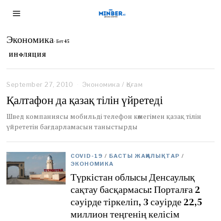
Экономика
- Бет 45
ИНФЛЯЦИЯ
September 27, 2010
N
Экономика
/
Қоғам
o
Қалтафон да қазақ тілін үйретеді
v
e
Швед компаниясы мобильді телефон көмегімен қазақ тілін
m
үйрететін бағдарламасын таныстырды
b
e
r
1
COVID-19
/
БАСТЫ ЖАҢАЛЫҚТАР
/
,
ЭКОНОМИКА
2
Түркістан облысы Денсаулық
0
сақтау басқармасы: Порталға 2
2
сәуірде тіркеліп, 3 сәуірде 22,5
0
миллион теңгенің келісім