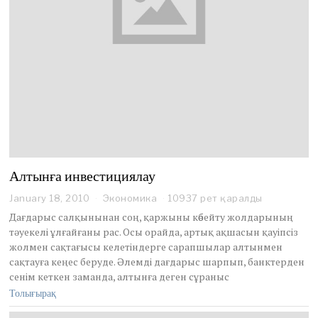
Алтынға инвестициялау
January 18, 2010
O
Экономика
10937 рет қаралды
c
Дағдарыс салқынынан соң, қаржыны көбейту жолдарының
t
тәуекелі ұлғайғаны рас. Осы орайда, артық ақшасын қауіпсіз
o
жолмен сақтағысы келетіндерге сарапшылар алтынмен
b
сақтауға кеңес беруде. Әлемді дағдарыс шарпып, банктерден
e
r
сенім кеткен заманда, алтынға деген сұраныс
2
Толығырақ
9
,