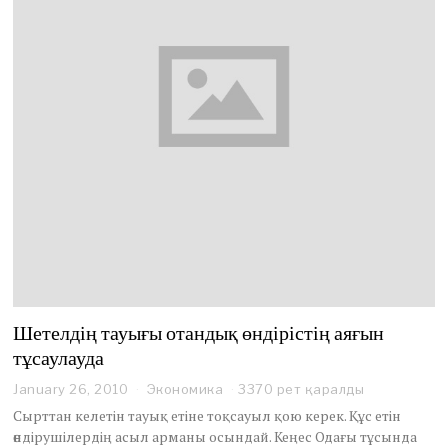
Шетелдің тауығы отандық өндірістің аяғын
тұсаулауда
January 26, 2010
O
Экономика
3370 рет қаралды
c
Сырттан келетін тауық етіне тоқсауыл қою керек. Құс етін
t
өндірушілердің асыл арманы осындай. Кеңес Одағы тұсында
o