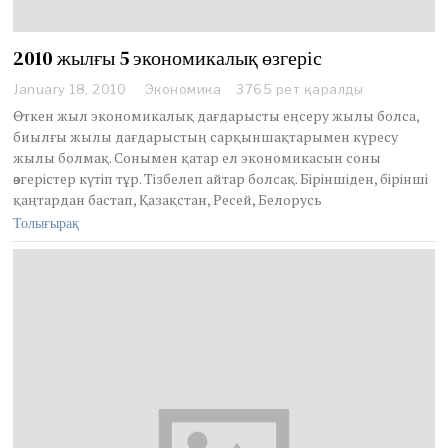
2010 жылғы 5 экономикалық өзгеріс
January 18, 2010
O
Экономика
3765 рет қаралды
c
Өткен жыл экономикалық дағдарысты еңсеру жылы болса,
t
биылғы жылы дағдарыстың сарқыншақтарымен күресу
o
жылы болмақ. Сонымен қатар ел экономикасын соны
b
өзгерістер күтіп тұр. Тізбелеп айтар болсақ. Біріншіден, бірінші
e
r
қаңтардан бастап, Қазақстан, Ресей, Белорусь
2
Толығырақ
9
,
2
0
2
0