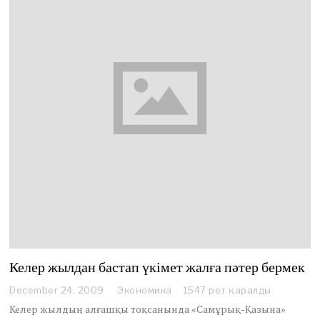
Келер жылдан бастап үкімет жалға пәтер бермек
December 24, 2009
Экономика
1547 рет қаралды
Келер жылдың алғашқы тоқсанында «Самұрық-Қазына»