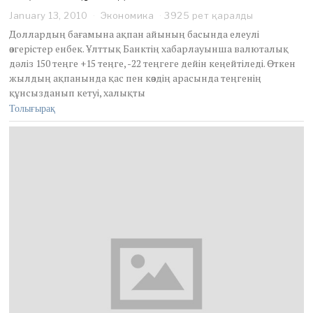
January 13, 2010
O
Экономика
3925 рет қаралды
c
Доллардың бағамына ақпан айының басында елеулі
t
өзгерістер енбек. Ұлттық Банктің хабарлауынша валюталық
o
дәліз 150 теңге +15 теңге, -22 теңгеге дейін кеңейтіледі. Өткен
b
жылдың ақпанында қас пен көздің арасында теңгенің
e
r
құнсызданып кетуі, халықты
2
Толығырақ
9
,
2
0
2
0