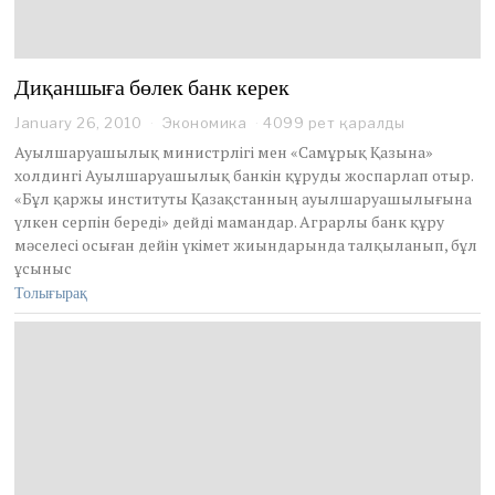
Диқаншыға бөлек банк керек
January 26, 2010
O
Экономика
4099 рет қаралды
c
Ауылшаруашылық министрлігі мен «Самұрық Қазына»
t
холдингі Ауылшаруашылық банкін құруды жоспарлап отыр.
o
«Бұл қаржы институты Қазақстанның ауылшаруашылығына
b
үлкен серпін береді» дейді мамандар. Аграрлы банк құру
e
r
мәселесі осыған дейін үкімет жиындарында талқыланып, бұл
2
ұсыныс
9
Толығырақ
,
2
0
2
0