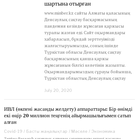
шартына отырған
www.minber.kz сайты Алматы қаласының
Денсаулық сақтау басқармасының
пандемия кезінде жұмсаған қаржысы
туралы жазған еді. Сайт оқырмандары
хабарласып, бұндай зерттеуімізді
жалғастыруымызды, соның ішінде
Түркістан облысы Денсаулық сақтау
басқармасының қанша қаржы
жұмсағанын білгісі келетінін жазыпты.
Оқырмандарымыздың сұрауы бойынша,
Түркістан облыстық Денсаулық сақтау
July 20, 2020
J
u
n
e
ИВЛ (өкпені жасанды желдету) аппараттары: Бір өнімді
3
екі өңір 20 миллион теңгенің айырмашылығымен сатып
0
алған
,
2
Covid-19
/
Басты жаңалықтар
/
Мәселе
/
Экономика
0
Zerrteu-Research қоғамдық қорының сарапшылары өкпені жасанды