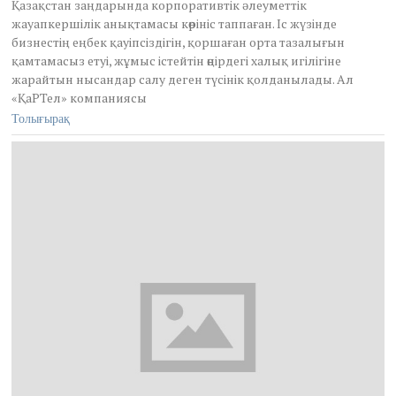
Қазақстан заңдарында корпоративтік әлеуметтік
жауапкершілік анықтамасы көрініс таппаған. Іс жүзінде
бизнестің еңбек қауіпсіздігін, қоршаған орта тазалығын
қамтамасыз етуі, жұмыс істейтін өңірдегі халық игілігіне
жарайтын нысандар салу деген түсінік қолданылады. Ал
«ҚаРТел» компаниясы
Толығырақ