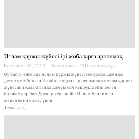
Ислам қаржы жүйесі ірі жобаларға арналмақ
December 28, 2009
Экономика
1311 рет қаралды
Әу баста, елімізде ислам қаржы жүйесі тез арада дамиды
деген үміт болған. Алайда соңғы сараптамалар ислам қаржы
жүйесінің Қазақстанда дамуы сәл кешеуілдейді деген
болжамдар бар. Дағдарысқа дейін Ислам банкингін
жеделдетіп енгізу үшін
Толығырақ