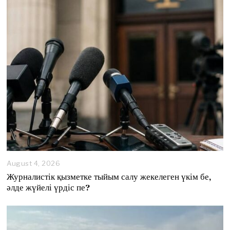
August 4, 2026
A
u
Журналистік қызметке тыйым салу жекелеген үкім бе,
g
әлде жүйелі үрдіс пе?
u
s
t
4
,