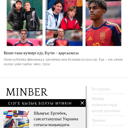
Кеше ғана кумирі еді. Бүгін – қарсыласы
Әлем кубогінің финалында Аргентина мен Испания кездеседі. Бұл – тек алтын
жүлде үшін тартыс емес, тұтас
Біз туралы
Мінбер
CІЗГЕ ҚЫЗЫҚ БОЛУЫ МҮМКІН
журналистерді
АҚПАРАТ АГЕНТТЕГІ
қолдау орталығы
Шыңғыс Ергөбек,
саясаттанушы: Украина
Тренинг
соғысы маңындағы