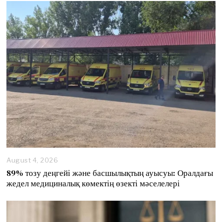
August 4, 2026
89% тозу деңгейі және басшылықтың ауысуы: Оралдағы
жедел медициналық көмектің өзекті мәселелері