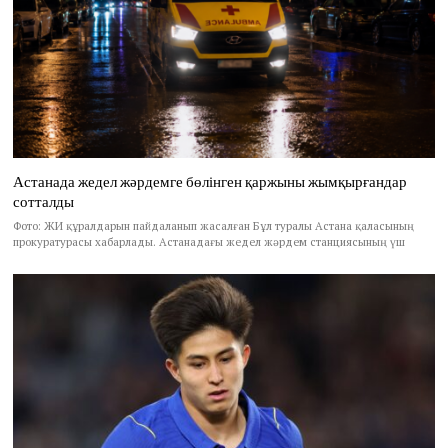
Астанада жедел жәрдемге бөлінген қаржыны жымқырғандар
сотталды
Фото: ЖИ құралдарын пайдаланып жасалған Бұл туралы Астана қаласының
прокуратурасы хабарлады. Астанадағы жедел жәрдем станциясының үш