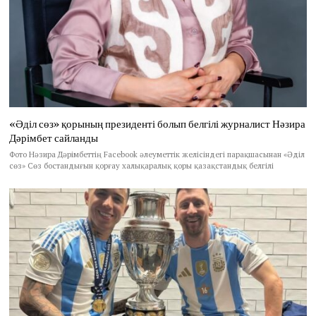
«Әділ сөз» қорының президенті болып белгілі журналист Нәзира
Дәрімбет сайланды
Фото Нәзира Дәрімбеттің Facebook әлеуметтік желісіндегі парақшасынан «Әділ
сөз» Сөз бостандығын қорғау халықаралық қоры қазақстандық белгілі