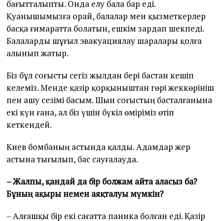
бағытталыпты. Онда елу бала бар еді.
Қуанышымызға орай, балалар мен қызметкерлер
басқа ғимаратта болатын, ешкім зардап шекпеді.
Балаларды шұғыл эвакуациялау шаралары қолға
алынып жатыр.
Біз бұл соғысты сегіз жылдан бері бастан кешіп
келеміз. Менде қазір қорқыныштан гөрі жеккөрініш
пен ашу сезімі басым. Шын соғыстың басталғанына
екі күн ғана, ал біз үшін бүкіл өміріміз өтіп
кеткендей.
Киев бомбаның астында қалды. Адамдар жер
астына тығылып, бас сауғалауда.
– Жалпы, қандай да бір болжам айта аласыз ба?
Бұның ақыры немен аяқталуы мүмкін?
– Алғашқы бір екі сағатта паника болған еді. Қазір