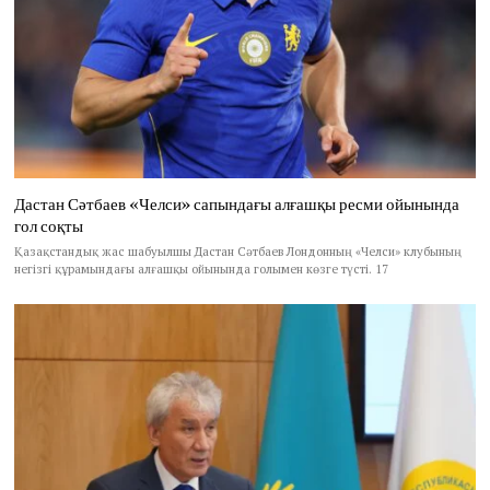
Дастан Сәтбаев «Челси» сапындағы алғашқы ресми ойынында
гол соқты
Қазақстандық жас шабуылшы Дастан Сәтбаев Лондонның «Челси» клубының
негізгі құрамындағы алғашқы ойынында голымен көзге түсті. 17