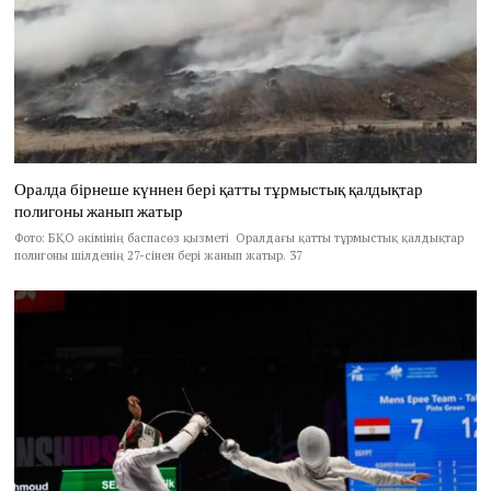
Оралда бірнеше күннен бері қатты тұрмыстық қалдықтар
полигоны жанып жатыр
Фото: БҚО әкімінің баспасөз қызметі Оралдағы қатты тұрмыстық қалдықтар
полигоны шілденің 27-сінен бері жанып жатыр. 37