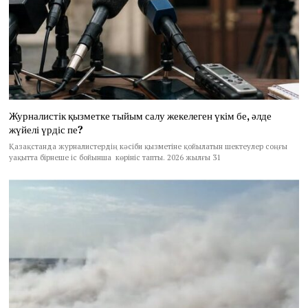
Журналистік қызметке тыйым салу жекелеген үкім бе, әлде
жүйелі үрдіс пе?
Қазақстанда журналистердің кәсіби қызметіне қойылатын шектеулер соңғы
уақытта бірнеше іс бойынша көрініс тапты. 2026 жылғы 31