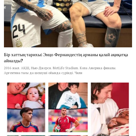
Бір хаттың тарихы: Энцо Фернандестің арманы қалай ақиқатқа
айналды?
2016 жыл. АҚШ, Нью-Джерси. MetLife Stadium. Копа Америка финалы.
Аргентина тағы да шешуші ойында сүрінді. Чили