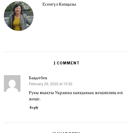
Есенгүл Кәпқызы
1 COMMENT
Бақытбек
February 26, 2022 at 15:32
says:
Рухы мықты Украина халқының жеңілісінің өзі
жеңіс.
Reply