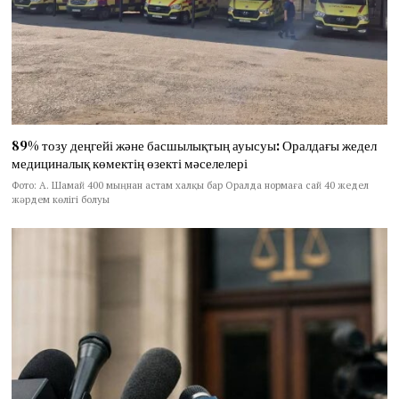
89% тозу деңгейі және басшылықтың ауысуы: Оралдағы жедел
медициналық көмектің өзекті мәселелері
Фото: А. Шамай 400 мыңнан астам халқы бар Оралда нормаға сай 40 жедел
жәрдем көлігі болуы