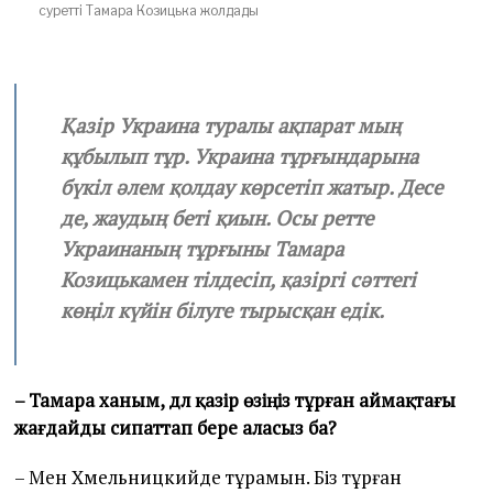
суретті Тамара Козицька жолдады
Қазір Украина туралы ақпарат мың
құбылып тұр. Украина тұрғындарына
бүкіл әлем қолдау көрсетіп жатыр. Десе
де, жаудың беті қиын. Осы ретте
Украинаның тұрғыны Тамара
Козицькамен тілдесіп, қазіргі сәттегі
көңіл күйін білуге тырысқан едік.
– Тамара ханым, дәл қазір өзіңіз тұрған аймақтағы
жағдайды сипаттап бере аласыз ба?
– Мен Хмельницкийде тұрамын. Біз тұрған