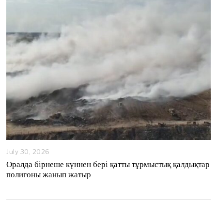
2
0
2
6
July 30, 2026
Оралда бірнеше күннен бері қатты тұрмыстық қалдықтар
полигоны жанып жатыр