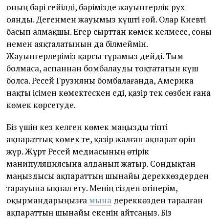
оның бәрі сейілді, бәрімізде жауынгерлік рух
оянды. Дегенмен жауымыз күшті ғой. Олар Киевті
басып алмақшы. Егер сырттан көмек келмесе, соңы
немен аяқталатынын да білмеймін.
Жауынгерлеріміз қарсы тұрамыз дейді. Тым
болмаса, аспаннан бомбалауды тоқтататын күш
болса. Ресей Грузияны бомбалағанда, Америка
нақты ісімен көмектескен еді, қазір тек сөзбен ғана
көмек көрсетуде.
Біз үшін кез келген көмек маңызды тіпті
ақпараттық көмек те, қазір жалған ақпарат өріп
жүр. Жұрт Ресей медиасының өтірік
манипуляциясына алданып жатыр. Сондықтан
маңыздысы ақпараттың шынайы дереккөздерден
тарауына ықпал ету. Менің сізден өтінерім,
оқырмандарыңызға
мына
дереккөзден таралған
ақпараттың шынайы екенін айтсаңыз. Біз