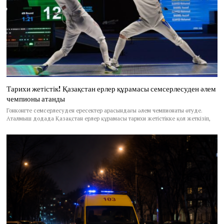
Тарихи жетістік! Қазақстан ерлер құрамасы семсерлесуден әлем
чемпионы атанды
Гонконгте семсерлесуден ересектер арасындағы әлем чемпионаты өтуде.
Аталмыш додада Қазақстан ерлер құрамасы тарихи жетістікке қол жеткізіп,