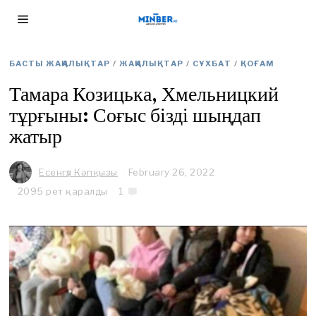
БАСТЫ ЖАҢАЛЫҚТАР
/
ЖАҢАЛЫҚТАР
/
СҰХБАТ
/
ҚОҒАМ
Тамара Козицька, Хмельницкий
тұрғыны: Соғыс бізді шыңдап
жатыр
Есенгүл Кәпқызы
February 26, 2022
2095 рет қаралды
1