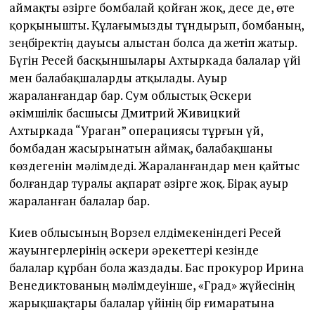
аймақты әзірге бомбалай қойған жоқ, десе де, өте
қорқынышты. Құлағымызды тұндырып, бомбаның,
зеңбіректің дауысы алыстан болса да жетіп жатыр.
Бүгін Ресей басқыншылары Ахтыркада балалар үйі
мен балабақшаларды атқылады. Ауыр
жараланғандар бар. Сум облыстық Әскери
әкімшілік басшысы Дмитрий Живицкий
Ахтыркада “Ураган” операциясы тұрғын үй,
бомбадан жасырынатын аймақ, балабақшаны
көздегенін мәлімдеді. Жараланғандар мен қайтыс
болғандар туралы ақпарат әзірге жоқ. Бірақ ауыр
жараланған балалар бар.
Киев облысының Ворзел елдімекеніндегі Ресей
жауынгерлерінің әскери әрекеттері кезінде
балалар құрбан бола жаздады. Бас прокурор Ирина
Венедиктованың мәлімдеуінше, «Град» жүйесінің
жарықшақтары балалар үйінің бір ғимаратына