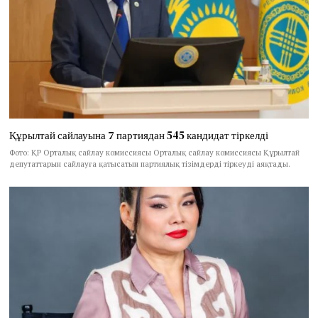
Құрылтай сайлауына 7 партиядан 545 кандидат тіркелді
Фото: ҚР Орталық сайлау комиссиясы Орталық сайлау комиссиясы Құрылтай
депутаттарын сайлауға қатысатын партиялық тізімдерді тіркеуді аяқтады.