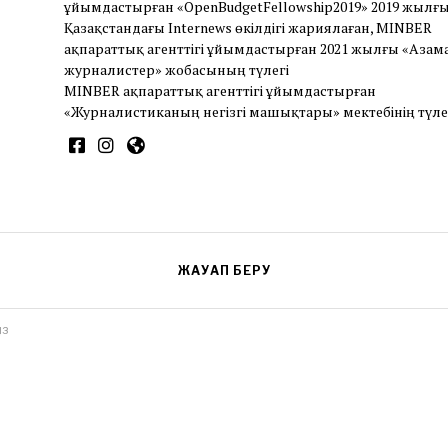
ұйымдастырған «OpenBudgetFellowship2019» 2019 жылғы
Қазақстандағы Internews өкілдігі жариялаған, MINBER
ақпараттық агенттігі ұйымдастырған 2021 жылғы «Азам
журналистер» жобасының түлегі
MINBER ақпараттық агенттігі ұйымдастырған
«Журналистиканың негізгі машықтары» мектебінің түле
ЖАУАП БЕРУ