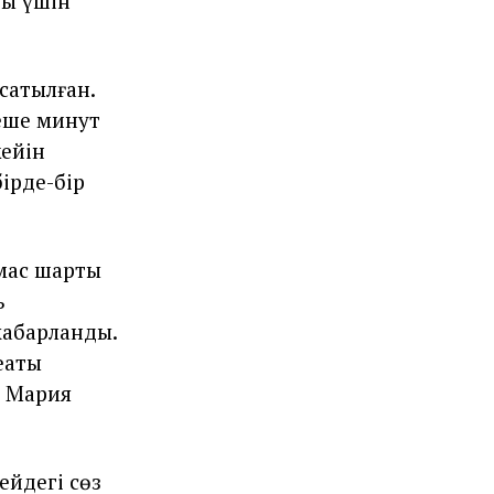
ры үшін
сатылған.
неше минут
кейін
ірде-бір
мас шарты
ь
хабарланды.
еаты
ы Мария
ейдегі сөз