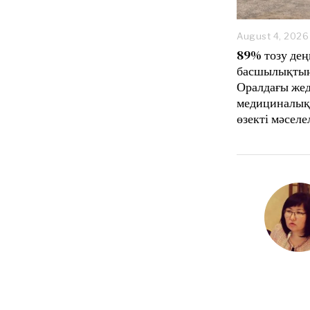
August 4, 2026
89% тозу дең
басшылықтың
Оралдағы же
медициналық
өзекті мәселе