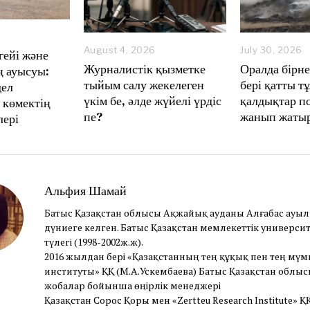
August 4, 2026
A
July 30, 2026
гейі және
u
Журналистік қызметке
Оралда бірн
 ауысуы:
g
тыйым салу жекелеген
бері қатты 
дел
u
үкім бе, әлде жүйелі үрдіс
қалдықтар п
s
 көмектің
t
пе?
жанып жаты
лері
4
,
2
0
2
6
Альфия Шамай
Батыс Қазақстан облысы Ақжайық ауданы Алғабас ауы
дүниеге келген. Батыс Қазақстан мемлекеттік университ
түлегі (1998-2002ж.ж).
2016 жылдан бері «Қазақстанның тең құқық пен тең мүм
институты» ҚҚ (М.А.Ускембаева) Батыс Қазақстан облы
жобалар бойынша өңірлік менеджері
Қазақстан Сорос Қоры мен «Zertteu Research Institute» Қ