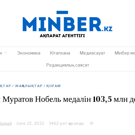
м
Экономика
Кітапхана
Медиасауат
Мінбер м
Редакциялық саясат
ЫҚТАР
/
ЖАҢАЛЫҚТАР
/
ҚОҒАМ
Муратов Нобель медалін 103,5 млн д
Шамай
June 22, 2022
1462 рет қаралды