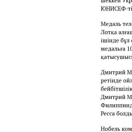
шеккен Укр
ЮНИСЕФ-тің
Медаль тел
Лотқа алға
ішінде бұл 
медальға 1
қатысушысы
Дмитрий Му
ретінде ой
бейбітшілі
Дмитрий Му
Филиппинде
Ресса болд
Нобель коми