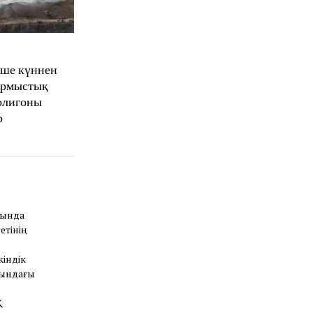
еше күннен
тұрмыстық
олигоны
р
лында
етінің
кіндік
сындағы
Қ