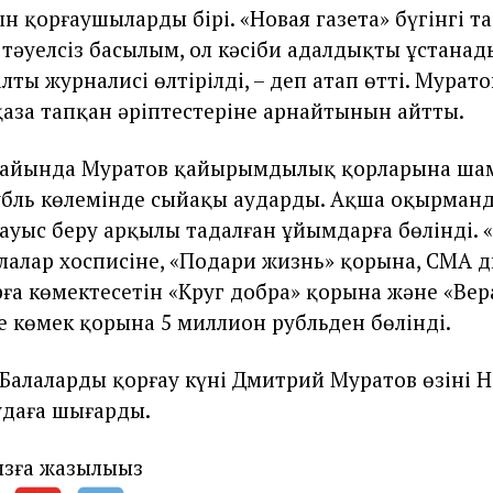
 қорғаушылардың бірі. «Новая газета» бүгінгі та
ң тәуелсіз басылым, ол кәсіби адалдықты ұстанад
алты журналисі өлтірілді, – деп атап өтті. Муратов
аза тапқан әріптестеріне арнайтынын айтты.
 айында Муратов қайырымдылық қорларына шам
бль көлемінде сыйақы аударды. Ақша оқырман
ауыс беру арқылы таңдалған ұйымдарға бөлінді. 
лалар хосписіне, «Подари жизнь» қорына, СМА 
рға көмектесетін «Круг добра» қорына және «Вер
е көмек қорына 5 миллион рубльден бөлінді.
 Балаларды қорғау күні Дмитрий Муратов өзінің 
удаға шығарды.
зға жазылыңыз