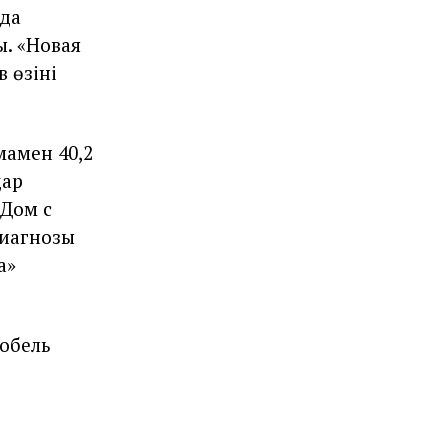
ңда
ы. «Новая
 өзінің
амен 40,2
дар
«Дом с
диагнозы
а»
Нобель