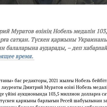
ий Муратов өзінің Нобель медалін 103
рға сатқан. Түскен қаржыны Украинан
н балаларына аударады, – деп хабарла
оящее время.
етаның» бас редакторы, 2021 жылғы Нобель бейбіт
 лауреаты Дмитрий Муратов өзінің Нобель меда
ge үйінің аукционында 103,5 миллион долларға са
түскен қаржының барлығын Ресей шабуылынан з