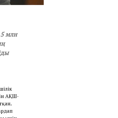
,5 млн
ың
йды
шілік
лін АҚШ-
тқан.
ардап