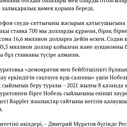
аинаның босқын балалары мен олардың отбасыла
 халықаралық көмек қорына береді.
ефон сауда-саттығының жасырын қатысушысына 
шқы ставка 700 мың долларды құраған, бірақ бір
сома 16,6 миллион долларға дейін өскен. Содан 
03,5 миллион доллар қойылған және аукционның б
 бұл ставканы түсіре алмаған.
ратовқа «демократия мен бейбітшіліктің бұлжы
лау еркіндігін сақтауға күш салғаны» үшін Нобел
к сыйлығын беру туралы – 2021 жылғы 8 қазанда 
ратовпен бірге Нобель сыйлығының екінші лаур
гі Rappler жаңалықтар сайтының негізін қалауш
ы.
тетінің өкілдері, – Дмитрий Муратов бүгінде Рес