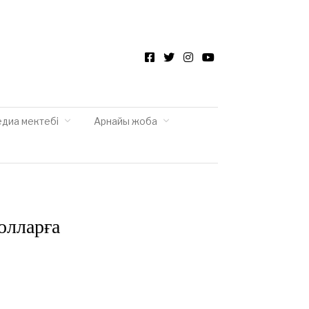
Facebook
Twitter
Instagram
YouTube
едиа мектебі
Арнайы жоба
олларға