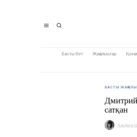
Басты бет
Жаңалықтар
Қоға
БАСТЫ ЖАҢАЛ
Дмитрий 
сатқан
Альфия 