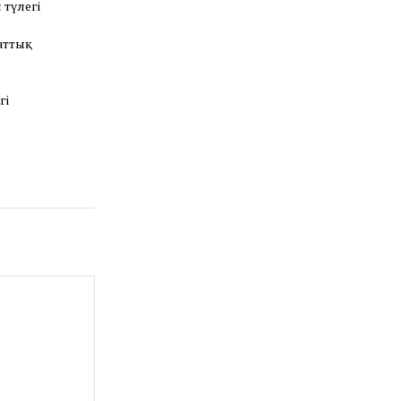
 түлегі
аттық
гі