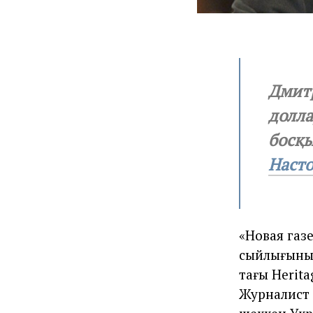
Дмитр
долла
босқы
Наст
«Новая газ
сыйлығының
тағы Herita
Журналист 