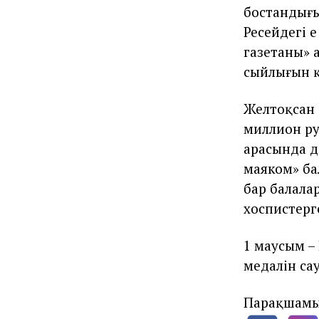
бостандығын
Ресейдегі е
газетаның» 
сыйлығын қ
Желтоқсан
миллион ру
арасында д
маяком» ба
бар балала
хоспистерг
1 маусым –
медалін са
Парақшамы