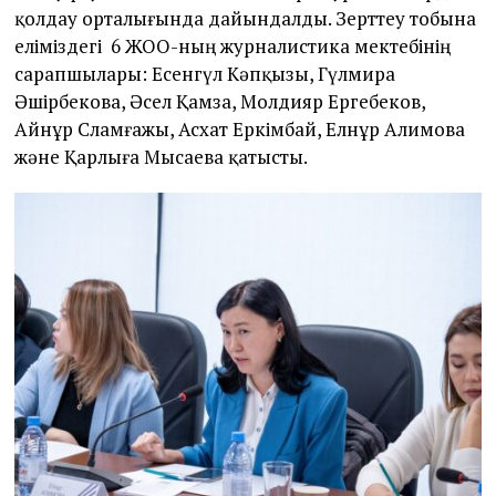
қолдау орталығында дайындалды. Зерттеу тобына
еліміздегі 6 ЖОО-ның журналистика мектебінің
сарапшылары: Есенгүл Кәпқызы, Гүлмира
Әшірбекова, Әсел Қамза, Молдияр Ергебеков,
Айнұр Сламғажы, Асхат Еркімбай, Елнұр Алимова
және Қарлыға Мысаева қатысты.