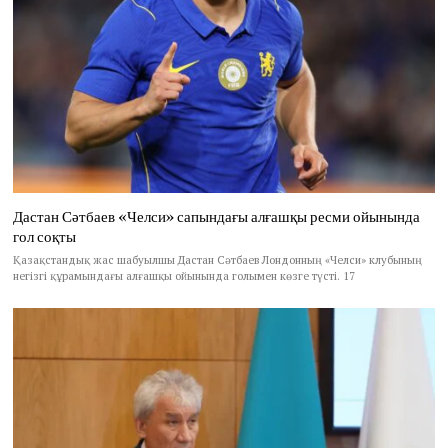
Дастан Сәтбаев «Челси» сапындағы алғашқы ресми ойынында
гол соқты
Қазақстандық жас шабуылшы Дастан Сәтбаев Лондонның «Челси» клубының
негізгі құрамындағы алғашқы ойынында голымен көзге түсті. 17