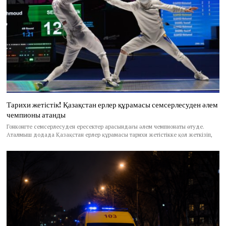
Тарихи жетістік! Қазақстан ерлер құрамасы семсерлесуден әлем
чемпионы атанды
Гонконгте семсерлесуден ересектер арасындағы әлем чемпионаты өтуде.
Аталмыш додада Қазақстан ерлер құрамасы тарихи жетістікке қол жеткізіп,