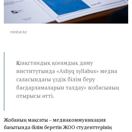
2
3
minber.kz
Қазақстандық қоғамдық даму
институтында «Ashyq syllabus» медиа
саласындағы үздік білім беру
бағдарламаларын талдау» жобасының
отырысы өтті.
Жобаның мақсаты – медиакоммуникация
бағытында білім беретін ЖОО студенттерінің