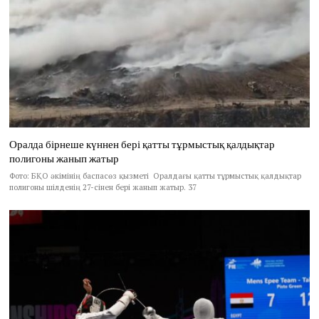
Оралда бірнеше күннен бері қатты тұрмыстық қалдықтар
полигоны жанып жатыр
Фото: БҚО әкімінің баспасөз қызметі Оралдағы қатты тұрмыстық қалдықтар
полигоны шілденің 27-сінен бері жанып жатыр. 37