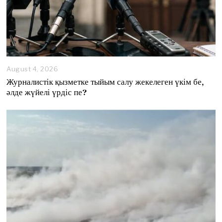
August 4, 2026
A
u
Журналистік қызметке тыйым салу жекелеген үкім бе,
g
әлде жүйелі үрдіс пе?
u
s
t
4
,
2
0
2
6