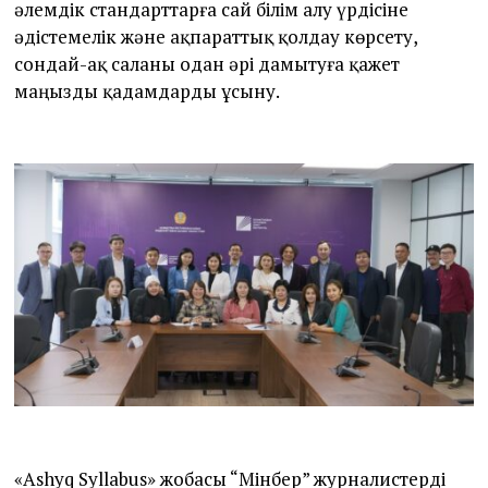
әлемдік стандарттарға сай білім алу үрдісіне
әдістемелік және ақпараттық қолдау көрсету,
сондай-ақ саланы одан әрі дамытуға қажет
маңызды қадамдарды ұсыну.
«Ashyq Syllabus» жобасы “Мінбер” журналистерді