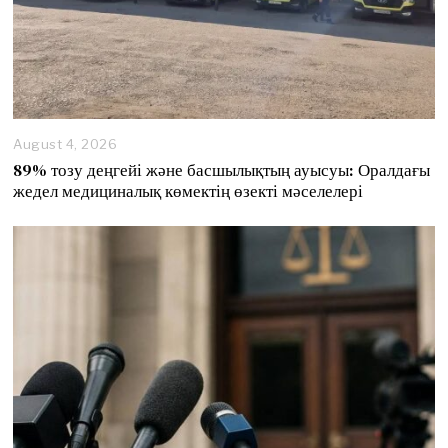
August 4, 2026
89% тозу деңгейі және басшылықтың ауысуы: Оралдағы
жедел медициналық көмектің өзекті мәселелері