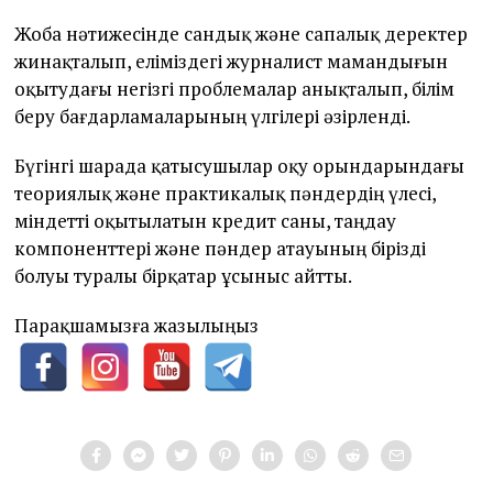
Жоба нәтижесінде сандық және сапалық деректер
жинақталып, еліміздегі журналист мамандығын
оқытудағы негізгі проблемалар анықталып, білім
беру бағдарламаларының үлгілері әзірленді.
Бүгінгі шарада қатысушылар оқу орындарындағы
теориялық және практикалық пәндердің үлесі,
міндетті оқытылатын кредит саны, таңдау
компоненттері және пәндер атауының бірізді
болуы туралы бірқатар ұсыныс айтты.
Парақшамызға жазылыңыз