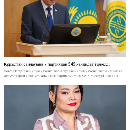
Құрылтай сайлауына 7 партиядан 545 кандидат тіркелді
Фото: ҚР Орталық сайлау комиссиясы Орталық сайлау комиссиясы Құрылтай
депутаттарын сайлауға қатысатын партиялық тізімдерді тіркеуді аяқтады.