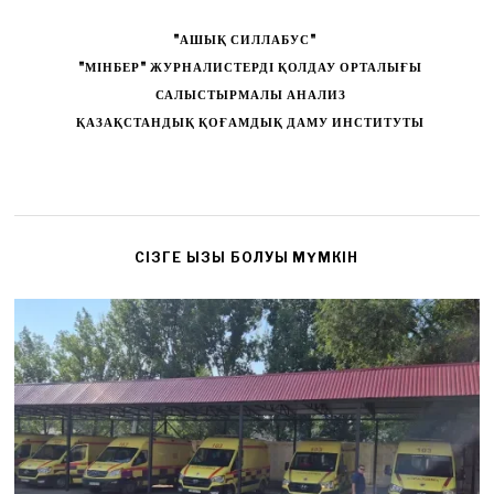
"АШЫҚ СИЛЛАБУС"
"МІНБЕР" ЖУРНАЛИСТЕРДІ ҚОЛДАУ ОРТАЛЫҒЫ
САЛЫСТЫРМАЛЫ АНАЛИЗ
ҚАЗАҚСТАНДЫҚ ҚОҒАМДЫҚ ДАМУ ИНСТИТУТЫ
CІЗГЕ ҚЫЗЫҚ БОЛУЫ МҮМКІН