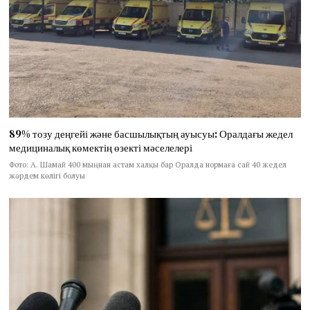
89% тозу деңгейі және басшылықтың ауысуы: Оралдағы жедел
медициналық көмектің өзекті мәселелері
Фото: А. Шамай 400 мыңнан астам халқы бар Оралда нормаға сай 40 жедел
жәрдем көлігі болуы