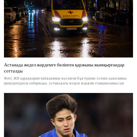
Астанада жедел жәрдемге бөлінген қаржыны жымқырғандар
сотталды
Фото: ЖИ құралдарын пайдаланып жасалған Бұл туралы Астана қаласының
прокуратурасы хабарлады. Астанадағы жедел жәрдем станциясының үш