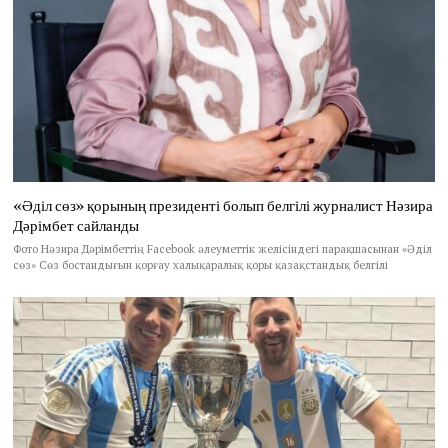
«Әділ сөз» қорының президенті болып белгілі журналист Нәзира
Дәрімбет сайланды
Фото Нәзира Дәрімбеттің Facebook әлеуметтік желісіндегі парақшасынан «Әділ
сөз» Сөз бостандығын қорғау халықаралық қоры қазақстандық белгілі