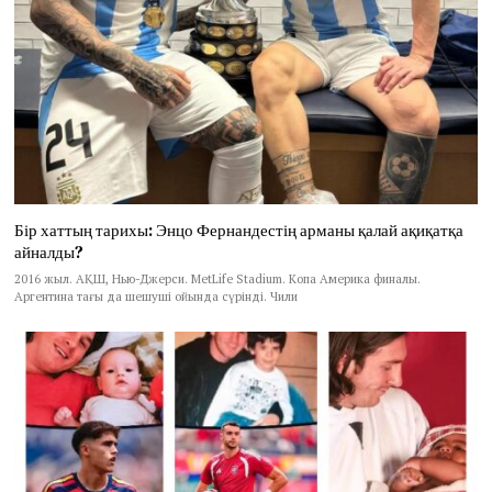
Бір хаттың тарихы: Энцо Фернандестің арманы қалай ақиқатқа
айналды?
2016 жыл. АҚШ, Нью-Джерси. MetLife Stadium. Копа Америка финалы.
Аргентина тағы да шешуші ойында сүрінді. Чили