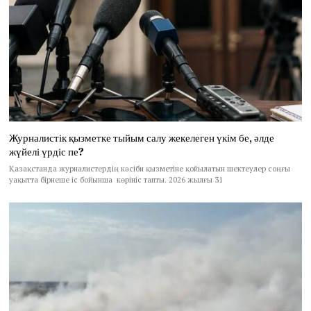
Журналистік қызметке тыйым салу жекелеген үкім бе, әлде
жүйелі үрдіс пе?
Қазақстанда журналистердің кәсіби қызметіне қойылатын шектеулер соңғы
уақытта бірнеше іс бойынша көрініс тапты. 2026 жылғы 31