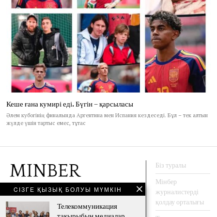
Кеше ғана кумирі еді. Бүгін – қарсыласы
Әлем кубогінің финалында Аргентина мен Испания кездеседі. Бұл – тек алтын
жүлде үшін тартыс емес, тұтас
Біз туралы
Мінбер
CІЗГЕ ҚЫЗЫҚ БОЛУЫ МҮМКІН
журналистерді
АҚПАРАТ АГЕНТТЕГІ
қолдау орталығы
Телекоммуникация
тақырыбын медиалар