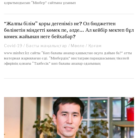
қорытындысын “Мінбер” сайтына ұсынып
“Жалпы білім” қоры дегеніміз не? Ол бюджеттен
бөлінетін міндетті көмек пе, әлде… Ал кейбір мектеп бұл
көмек жайынан неге бейхабар?
Covid-19
/
Басты жаңалықтар
/
Мәселе
/
Қоғам
www.minber.kz сайты “Көп балалы аналар қашықтан оқуға дайын ба?” атты
материал жариялаған еді. “Мінбердің” инстаграм парақшасының тікелей
эфирінің қонағы “Талбесік” көп балалы аналар одағының