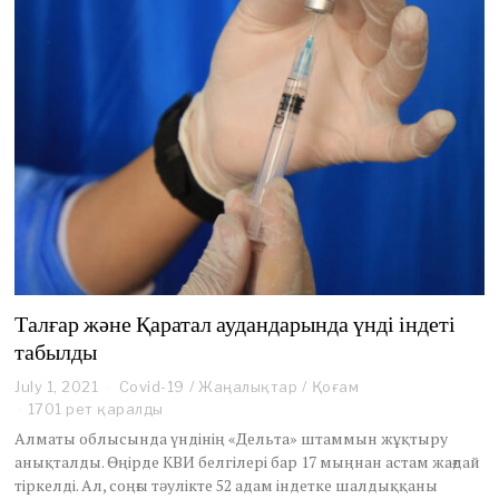
Талғар және Қаратал аудандарында үнді індеті
табылды
July 1, 2021
J
Covid-19
/
Жаңалықтар
/
Қоғам
u
1701 рет қаралды
l
Алматы облысында үндінің «Дельта» штаммын жұқтыру
y
анықталды. Өңірде КВИ белгілері бар 17 мыңнан астам жағдай
1
тіркелді. Ал, соңғы тәулікте 52 адам індетке шалдыққаны
,