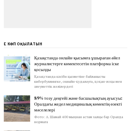
ЕҢ КӨП ОҚЫЛАТЫН
Қазақстанда онлайн-қысымға ұшыраған әйел
журналистерге көмектесетін платформа іске
қосылды
Қазақстанда кәсіби қызметіне байланысты
кибербуллингке, онлайн-қудалауға, қоқан-лоқы мен
әлеуметтік желілердегі
89% тозу деңгейі және басшылықтың ауысуы:
Оралдағы жедел медициналық көмектің өзекті
мәселелері
Фото: А. Шамай 400 мыңнан астам халқы бар Оралда
нормаға