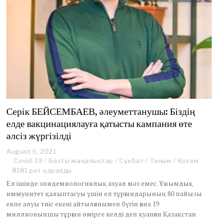
Серік БЕЙСЕМБАЕВ, әлеуметтанушы: Біздің
елде вакцинациялауға қатысты кампания өте
әлсіз жүргізілді
August 5, 2021
A
u
Covid-19
/
Басты жаңалықтар
/
Сұхбат
/
Таным
/
Қоғам
g
8181 рет қаралды
u
Ел ішінде эпидемиологиялық ахуал мәз емес. Ұжымдық
s
иммунитет қалыптасуы үшін ел тұрғындарының 80 пайызы
t
екпе алуы тиіс екені айтылғанымен бүгін ғана 19
5
,
миллионыншы тұрғын өмірге келді деп қуанған Қазақстан