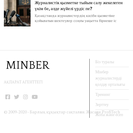
Журналистік қызметке тыйым салу жекелеген
үкім бе, әлде жүйелі үрдіс пе?
Қазақстанда журналистердің кәсіби қызметіне
қойылатын шектеулер соңғы уақытта бірнеше іс
Біз туралы
Мінбер
журналистерді
АҚПАРАТ АГЕНТТЕГІ
қолдау орталығы
Тренинг
Facebook
Twitter
Instagram
YouTube
Зерттеу
© 2009-2020 - Барлық құқықтар сақталған. Жасаған
ProfiTech
Жоба және есеп