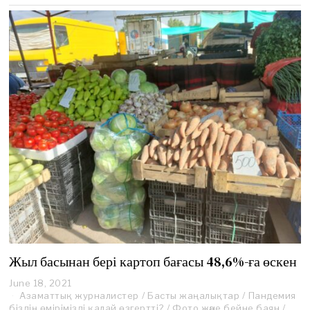
Жыл басынан бері картоп бағасы 48,6%-ға өскен
June 18, 2021
J
Азаматтық журналистер
u
/
Басты жаңалықтар
/
Пандемия
біздің өмірімізді қалай өзгертті?
n
/
Фото және бейне баян
/