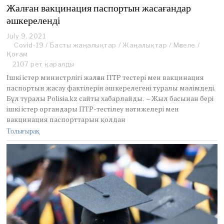
Жалған вакцинация паспортын жасағандар
әшкереленді
July 9, 2021
J
Covid-19
u
/
Басты жаңалықтар
/
Жаңалықтар
/
Мәселе
/
Қоғам
l
y
2107 рет қаралды
9
Ішкі істер министрлігі жалған ПТР тестері мен вакцинация
,
паспортын жасау фактілерін әшкерелегені туралы мәлімдеді.
2
Бұл туралы Polisia.kz сайты хабарлайды. – Жыл басынан бері
0
ішкі істер органдары ПТР-тестілеу нәтижелері мен
2
1
вакцинация паспорттарын қолдан
Толығырақ