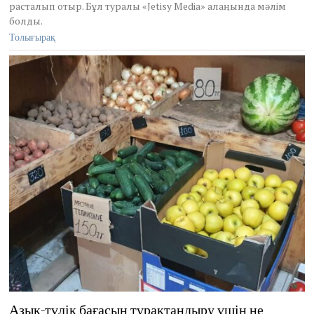
расталып отыр. Бұл туралы «Jetisy Media» алаңында мәлім
2
0
болды.
2
Толығырақ
1
Азық-түлік бағасын тұрақтандыру үшін не