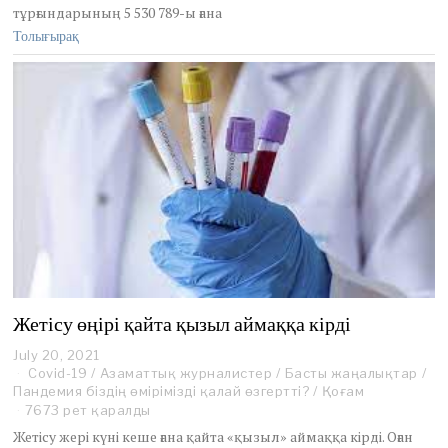
2
тұрғындарының 5 530 789-ы ғана
0
Толығырақ
2
1
Жетісу өңірі қайта қызыл аймаққа кірді
July 20, 2021
J
Covid-19
/
u
Азаматтық журналистер
/
Басты жаңалықтар
/
Пандемия біздің өмірімізді қалай өзгертті?
l
/
Қоғам
y
7673 рет қаралды
2
Жетісу жері күні кеше ғана қайта «қызыл» аймаққа кірді. Оған
5