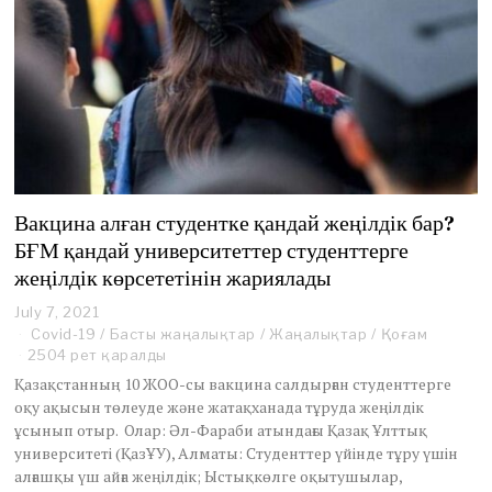
Вакцина алған студентке қандай жеңілдік бар?
БҒМ қандай университеттер студенттерге
жеңілдік көрсететінін жариялады
July 7, 2021
J
u
Covid-19
/
Басты жаңалықтар
/
Жаңалықтар
/
Қоғам
l
2504 рет қаралды
y
Қазақстанның 10 ЖОО-сы вакцина салдырған студенттерге
8
оқу ақысын төлеуде және жатақханада тұруда жеңілдік
,
ұсынып отыр. Олар: Әл-Фараби атындағы Қазақ Ұлттық
2
0
университеті (ҚазҰУ), Алматы: Студенттер үйінде тұру үшін
2
алғашқы үш айға жеңілдік; Ыстықкөлге оқытушылар,
1