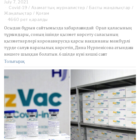
July 7, 2021
J
Covid-19
u
/
Азаматтық журналистер
/
Басты жаңалықтар
/
Жаңалықтар
l
/
Қоғам
y
4660 рет қаралды
2
Осыдан бұрын cайтымызда хабарлағандай Орал қаласының
5
тұрғындары, соның ішінде қызмет көрсету саласының
,
қызметкерлері коронавирусқа қарсы вакцинаны мәжбүрлі
2
түрде салуға наразылық көрсетіп, Дина Нүрпеиісова атындағы
0
2
көшеге шыққан болатын. 6 шілде күні кешкі сағат
1
Толығырақ