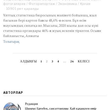
фотогалерея
e
/
Фоторепортаж
/
Экономика
/
Қоғам
3
10901 рет қаралды
0
Ұлттық статистика бюросының мәліметі бойынша, жыл
,
басынан бері картоп бағасы 48,6%-ға өскен. Бұл өсім
2
маусымдық сипатқа ие. Мысалы, 2020 жылы дәл осы күні
0
статистика органдары 46%-ға жуық өскенін тіркеген. Осыған
2
1
байланысты, Алматы
Толығырақ
АЛДЫҢҒЫ
1
2
3
4
…
26
КЕЛЕСІ
АВТОРЛАР
Редакция
Шыңғыс Ергөбек, cаясаттанушы: Қай құқықпен өмір