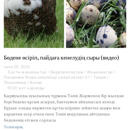
Бөдене өсіріп, пайдаға кенелудің сыры (видео)
June 19, 2021
J
Басты жаңалықтар
u
/
Видеорепортаж
/
Жаңалықтар
/
Пандемия біздің өмірімізді қалай өзгертті?
n
/
Таным
/
Экономика
/
Қоғам
e
1
9020 рет қаралды
9
Қырғауылды ауылының тұрғыны Тәліп Жарменов бір жылдан
,
бері бөдене құсын асырап, баптаумен айналысып келеді.
2
Бұрын-соңды көрмеген құсты өсіруіне зейнетке шығуы мен
0
карантин әсер еткен екен. Тәліп мырзаның айтуынша
2
1
бөдененің еті мен сорпасы
Толығырақ