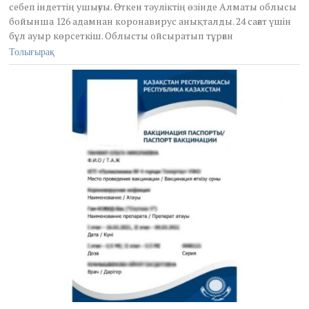
себеп індеттің ушығуы. Өткен тәуліктің өзінде Алматы облысы
,
бойынша 126 адамнан коронавирус анықталды. 24 сағат үшін
2
бұл ауыр көрсеткіш. Облысты ойсыратып тұрған
0
2
Толығырақ
1