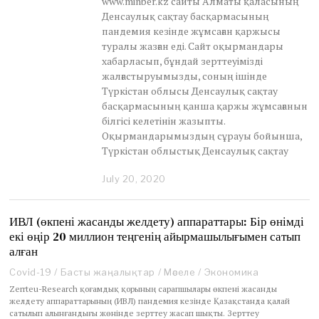
www.minber.kz сайты Алматы қаласының
Денсаулық сақтау басқармасының
пандемия кезінде жұмсаған қаржысы
туралы жазған еді. Сайт оқырмандары
хабарласып, бұндай зерттеуімізді
жалғастыруымызды, соның ішінде
Түркістан облысы Денсаулық сақтау
басқармасының қанша қаржы жұмсағанын
білгісі келетінін жазыпты.
Оқырмандарымыздың сұрауы бойынша,
Түркістан облыстық Денсаулық сақтау
July 20, 2020
J
u
n
e
ИВЛ (өкпені жасанды желдету) аппараттары: Бір өнімді
3
екі өңір 20 миллион теңгенің айырмашылығымен сатып
0
алған
,
2
Covid-19
/
Басты жаңалықтар
/
Мәселе
/
Экономика
0
Zerrteu-Research қоғамдық қорының сарапшылары өкпені жасанды
2
желдету аппараттарының (ИВЛ) пандемия кезінде Қазақстанда қалай
1
сатылып алынғандығы жөнінде зерттеу жасап шықты. Зерттеу