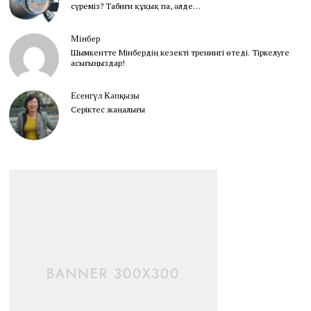
сүреміз? Табиғи құқық па, әлде…
Мінбер
Шымкентте Мінбердің кезекті тренингі өтеді. Тіркелуге
асығыңыздар!
Есенгүл Кәпқызы
Серіктес жаңалығы