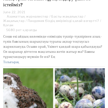
істейміз?
June 22, 2021
J
Азаматтық журналистер
u
/
Басты жаңалықтар
/
Жаңалықтар
n
/
Пандемия біздің өмірімізді қалай өзгертті?
/
Қоғам
e
3
5680 рет қаралды
0
Соңғы екі айдың көлемінде еліміздің түкпір-түкпірінен азық-
,
түлік бағасының шарықтауы туралы ақпар тоқтаусыз
2
жариялануда. Осыған орай, Үкімет қандай шара қабылдауда?
0
Ол шаралар діттеген мақсатына жетіп жатыр ма? Бағаны
2
1
тұрақтандыру мүмкін бе өзі? Ең
Толығырақ