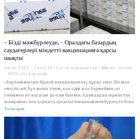
– Бізді мәжбүрлеуде, – Оралдағы базардың
саудагерлері міндетті вакцинацияға қарсы
шықты
July 6, 2021
J
Covid-19
/
Басты жаңалықтар
/
Мәселе
/
Қоғам
u
4920 рет қаралды
l
«Барлығымызды бірдей вакцинациялау дұрыс емес. Біз мал
y
емеспіз ғой. Бұл менің тәнім, қол сұғуға жол бермеймін, өз
3
тәніммен не жасасам да өзім білемін. Адамдарды жұмыстан
1
шығарамыз деп қорқыту арқылы вакцинаға мәжбүрлеуге бола
,
2
Толығырақ
0
2
1