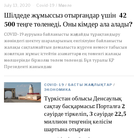
July 13, 2020
A
Covid-19
/
Мәселе
u
Шілдеде жұмыссыз отырғандар үшін 42
g
500 теңге төленеді. Оны кімдер ала алады?
u
s
t
COVID-19 ауруына байланысты жағдайды тұрақтандыру
1
жөніндегі шектеу шараларының енгізілуіне байланысты
7
жалақы сақталмайтын демалыста жүрген немесе табысын
,
жоғалтқан жұмыс істейтін азаматтарға ең төменгі жалақы
2
мөлшерінде біржолғы төлем төленеді. Бұл туралы ҚР
0
Президенті жанындағы
2
0
COVID-19
/
БАСТЫ ЖАҢАЛЫҚТАР
/
ЭКОНОМИКА
Түркістан облысы Денсаулық
сақтау басқармасы: Порталға 2
сәуірде тіркеліп, 3 сәуірде 22,5
миллион теңгенің келісім
шартына отырған