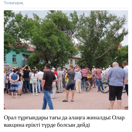
Толығырақ
Орал тұрғындары тағы да алаңға жиналды: Олар
вакцина ерікті түрде болсын дейді