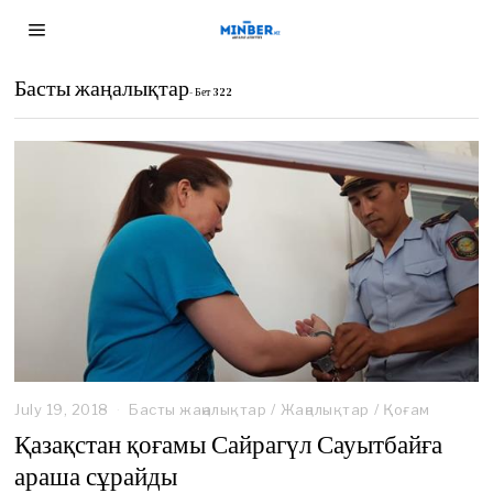
Басты жаңалықтар
- Бет 322
July 19, 2018
F
Басты жаңалықтар
/
Жаңалықтар
/
Қоғам
e
Қазақстан қоғамы Сайрагүл Сауытбайға
b
араша сұрайды
r
u