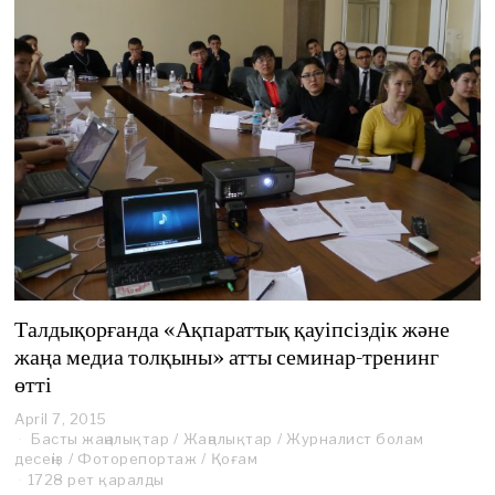
Талдықорғанда «Ақпараттық қауіпсіздік және
жаңа медиа толқыны» атты семинар-тренинг
өтті
April 7, 2015
A
Басты жаңалықтар
p
/
Жаңалықтар
/
Журналист болам
десеңіз
/
Фоторепортаж
r
/
Қоғам
i
1728 рет қаралды