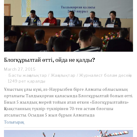
Блогқұрылтай өтті, ойда не қалды?
March 27, 2015
A
p
Басты жаңалықтар
/
Жаңалықтар
/
Журналист болам десеңіз
r
1249 рет қаралды
i
Ұлыстың ұлы күні, әз-Наурызбен бірге Алматы облысының
l
орталығы Талдықорған қаласында Блогқұрылтай болып өтті.
1
Биыл 5 жылдық мерей тойын атап өткен «Блогқұрылтайға»
0
,
Қазақстанның түкпір-түкпірінен 70-тен астам блогшы
2
атсалысты. Осыдан 5 жыл бұрын Алматыда
0
Толығырақ
1
5