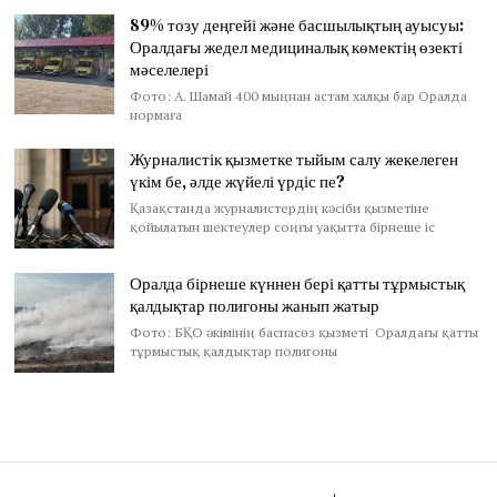
89% тозу деңгейі және басшылықтың ауысуы:
Оралдағы жедел медициналық көмектің өзекті
мәселелері
Фото: А. Шамай 400 мыңнан астам халқы бар Оралда
нормаға
Журналистік қызметке тыйым салу жекелеген
үкім бе, әлде жүйелі үрдіс пе?
Қазақстанда журналистердің кәсіби қызметіне
қойылатын шектеулер соңғы уақытта бірнеше іс
Оралда бірнеше күннен бері қатты тұрмыстық
қалдықтар полигоны жанып жатыр
Фото: БҚО әкімінің баспасөз қызметі Оралдағы қатты
тұрмыстық қалдықтар полигоны