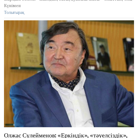
Күнімен
Толығырақ
Олжас Сүлейменов: «Еркіндік», «тәуелсіздік»,