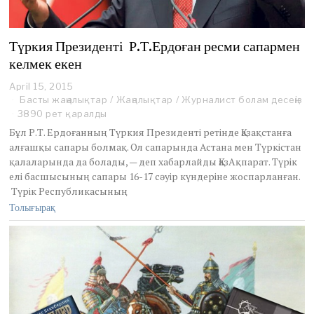
Түркия Президенті Р.Т.Ердоған ресми сапармен
келмек екен
April 15, 2015
Басты жаңалықтар
/
Жаңалықтар
/
Журналист болам десеңіз
3890 рет қаралды
Бұл Р.Т. Ердоғанның Түркия Президенті ретінде Қазақстанға
алғашқы сапары болмақ. Ол сапарында Астана мен Түркістан
қалаларында да болады, — деп хабарлайды ҚазАқпарат. Түрік
елі басшысының сапары 16-17 сәуір күндеріне жоспарланған.
Түрік Республикасының
Толығырақ