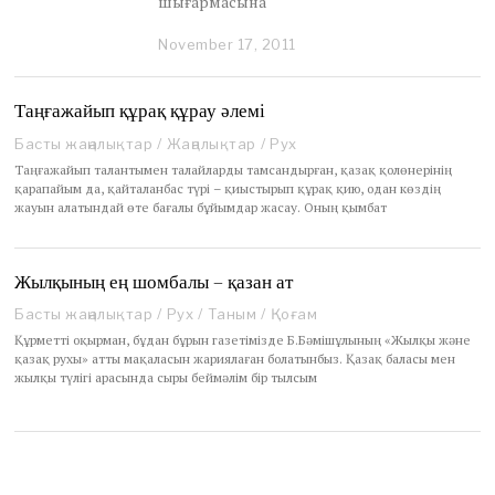
шығармасына
November 17, 2011
D
e
c
e
Таңғажайып құрақ құрау әлемі
m
Басты жаңалықтар
/
Жаңалықтар
/
Рух
b
e
Таңғажайып талантымен талайларды тамсандырған, қазақ қолөнерінің
r
қарапайым да, қайталанбас түрі – қиыстырып құрақ қию, одан көздің
1
жауын алатындай өте бағалы бұйымдар жасау. Оның қымбат
8
,
2
Жылқының ең шомбалы – қазан ат
0
2
Басты жаңалықтар
/
Рух
/
Таным
/
Қоғам
0
Құрметті оқырман, бұдан бұрын газетімізде Б.Бәмішұлының «Жылқы және
қазақ рухы» атты мақаласын жариялаған болатынбыз. Қазақ баласы мен
жылқы түлігі арасында сыры беймәлім бір тылсым