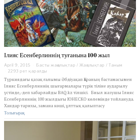
Ілияс Есенберлиннің туғанына 100 жыл
April 9, 2015
Басты жаңалықтар
/
Жаңалықтар
/
Таным
2293 рет қаралды
Түркиядағы қазақ ғалымы Әбдіуақап Қараның бастамасымен
Ілияс Есенберлиннің шығармалары түрік тіліне аударылу
үстінде,-деп хабарлайды BAQ.kz тілшісі. Биыл жазушы Ілияс
Есенберлиннің 100 жылдығы ЮНЕСКО көлемінде тойлануда.
Хандар тарихы, замана көші, ұлттық қалыптасу
Толығырақ