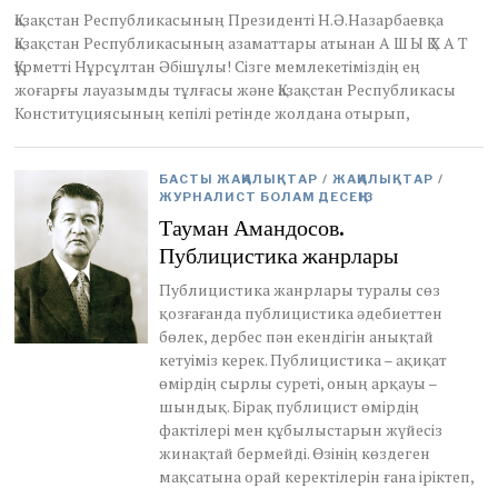
a
Қазақстан Республикасының Президенті Н.Ә.Назарбаевқа
r
Қазақстан Республикасының азаматтары атынан А Ш Ы Қ Х А Т
y
Құрметті Нұрсұлтан Әбішұлы! Сізге мемлекетіміздің ең
2
жоғарғы лауазымды тұлғасы және Қазақстан Республикасы
,
Конституциясының кепілі ретінде жолдана отырып,
2
0
2
1
БАСТЫ ЖАҢАЛЫҚТАР
/
ЖАҢАЛЫҚТАР
/
ЖУРНАЛИСТ БОЛАМ ДЕСЕҢІЗ
Тауман Амандосов.
Публицистика жанрлары
Публицистика жанрлары туралы сөз
қозғағанда публицистика әдебиеттен
бөлек, дербес пән екендігін анықтай
кетуіміз керек. Публицистика – ақиқат
өмірдің сырлы суреті, оның арқауы –
шындық. Бірақ публицист өмірдің
фактілері мен құбылыстарын жүйесіз
жинақтай бермейді. Өзінің көздеген
мақсатына орай керектілерін ғана іріктеп,