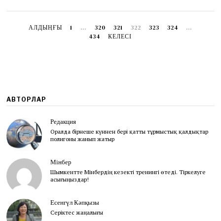
АЛДЫҢҒЫ
1
…
320
321
322
323
324
…
434
КЕЛЕСІ
АВТОРЛАР
Редакция
Оралда бірнеше күннен бері қатты тұрмыстық қалдықтар
полигоны жанып жатыр
Мінбер
Шымкентте Мінбердің кезекті тренингі өтеді. Тіркелуге
асығыңыздар!
Есенгүл Кәпқызы
Серіктес жаңалығы