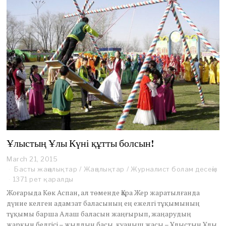
Ұлыстың Ұлы Күні құтты болсын!
March 21, 2015
Басты жаңалықтар
/
Жаңалықтар
/
Журналист болам десеңіз
1371 рет қаралды
Жоғарыда Көк Аспан, ал төменде Қара Жер жаратылғанда
дүние келген адамзат баласының ең ежелгі тұқымының
тұқымы барша Алаш баласын жаңғырып, жаңарудың
жарқын белгісі – жылдың басы, қуаныш жасы – Ұлыстың Ұлы