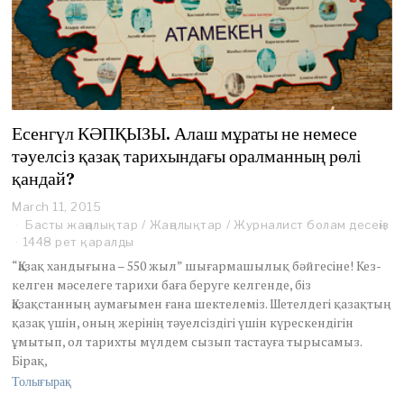
Есенгүл КӘПҚЫЗЫ. Алаш мұраты не немесе
тәуелсіз қазақ тарихындағы оралманның рөлі
қандай?
March 11, 2015
Басты жаңалықтар
/
Жаңалықтар
/
Журналист болам десеңіз
1448 рет қаралды
“Қазақ хандығына – 550 жыл” шығармашылық бәйгесіне! Кез-
келген мәселеге тарихи баға беруге келгенде, біз
Қазақстанның аумағымен ғана шектелеміз. Шетелдегі қазақтың
қазақ үшін, оның жерінің тәуелсіздігі үшін күрескендігін
ұмытып, ол тарихты мүлдем сызып тастауға тырысамыз.
Бірақ,
Толығырақ