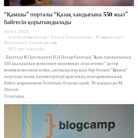
“Қамшы” порталы “Қазақ хандығына 550 жыл”
бәйгесін қорытындылады
April 1, 2015
Басты жаңалықтар
/
Басқа басылымнан
/
Жаңалықтар
/
Журналист болам десеңіз
1811 рет қаралды
Былтыр ҚР Президенті Н.Ә.Назарбаевтың “Қазақ хандығының
550 жылдығын мемлекет көлемінде атап өтеміз” деген
мәлімдемесінен кейін, алғашқылардың бірі болып “Қамшы”
порталы қазақ қаламгерлері арасында шығармашылық
бәйге жариялаған болатын. Осыған орай, 30-наурызда М.
Әуезов
Толығырақ