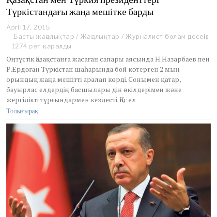
Түркістандағы жаңа мешітке барды
April 17, 2015
Басты жаңалықтар
/
Жаңалықтар
/
Журналист болам десеңіз
1274 рет қаралды
Оңтүстік Қазақстанға жасаған сапары аясында Н.Назарбаев пен
Р.Ердоған Түркістан шаһарында бой көтерген 2 мың
орындық жаңа мешітті аралап көрді. Сонымен қатар,
бауырлас елдердің басшылары дін өкілдерімен және
жергілікті тұрғындармен кездесті. Қос ел
Толығырақ