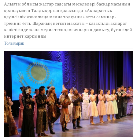
l
Алматы облысы жастар саясаты мәселелері басқармасының
7
қолдауымен Талдықорған қаласында «Ақпараттық
,
қауіпсіздік және жаңа медиа толқыны» атты семинар-
2
тренинг өтті. Шараның негізгі мақсаты – қазақтілді ақпарат
0
1
кеңістігінде жаңа медиа технологияларын дамыту, бүгінгідей
5
интернет қарқынды
Толығырақ