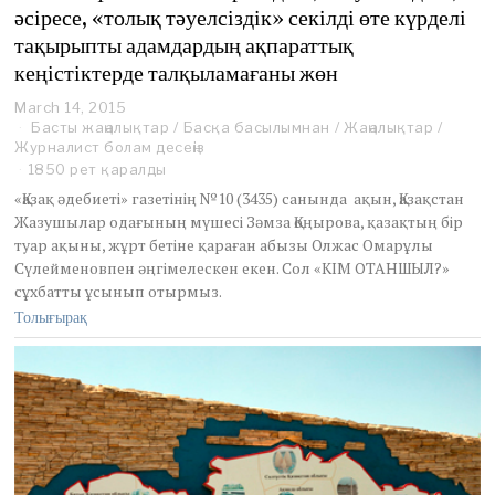
әсіресе, «толық тәуелсіздік» секілді өте күрделі
тақырыпты адамдардың ақпараттық
кеңістіктерде талқыламағаны жөн
March 14, 2015
M
Басты жаңалықтар
a
/
Басқа басылымнан
/
Жаңалықтар
/
Журналист болам десеңіз
r
c
1850 рет қаралды
h
«Қазақ әдебиеті» газетінің №10 (3435) санында ақын, Қазақстан
1
Жазушылар одағының мүшесі Зәмза Қоңырова, қазақтың бір
4
туар ақыны, жұрт бетіне қараған абызы Олжас Омарұлы
,
Сүлейменовпен әңгімелескен екен. Сол «КІМ ОТАНШЫЛ?»
2
0
сұхбатты ұсынып отырмыз.
1
Толығырақ
5