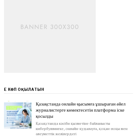
ЕҢ КӨП ОҚЫЛАТЫН
Қазақстанда онлайн-қысымға ұшыраған әйел
журналистерге көмектесетін платформа іске
қосылды
Қазақстанда кәсіби қызметіне байланысты
кибербуллингке, онлайн-қудалауға, қоқан-лоқы мен
әлеуметтік желілердегі