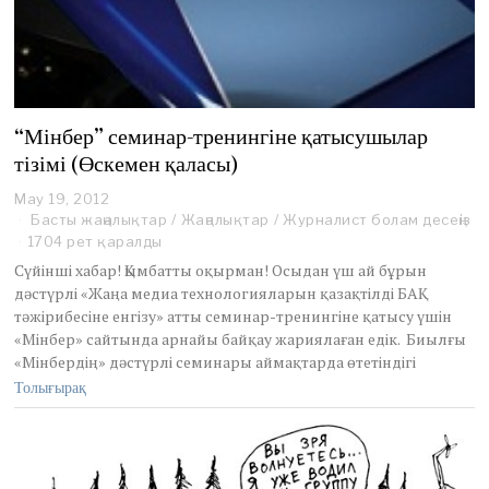
“Мінбер” семинар-тренингіне қатысушылар
тізімі (Өскемен қаласы)
May 19, 2012
M
a
Басты жаңалықтар
/
Жаңалықтар
/
Журналист болам десеңіз
y
1704 рет қаралды
1
Сүйінші хабар! Қымбатты оқырман! Осыдан үш ай бұрын
9
дәстүрлі «Жаңа медиа технологияларын қазақтілді БАҚ
,
тәжірибесіне енгізу» атты семинар-тренингіне қатысу үшін
2
0
«Мінбер» сайтында арнайы байқау жариялаған едік. Биылғы
1
«Мінбердің» дәстүрлі семинары аймақтарда өтетіндігі
2
Толығырақ