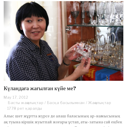
Күландаға жағылған күйе ме?
May 17, 2012
M
a
Басты жаңалықтар
/
Басқа басылымнан
/
Жаңалықтар
y
1778 рет қаралды
1
Алыс шет жұртта жүрсе де алаш баласының ар-намысының
7
ақ туына кіршік жуытпай жоғары ұстап, аты-затына сай еңбек
,