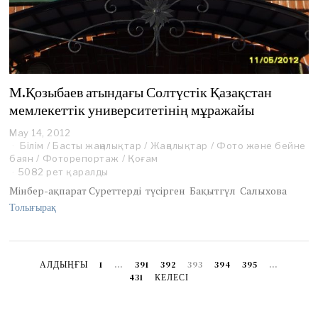
М.Қозыбаев атындағы Солтүстік Қазақстан
мемлекеттік университетінің мұражайы
May 14, 2012
O
Білім
/
Басты жаңалықтар
c
/
Жаңалықтар
/
Фото және бейне
баян
/
Фоторепортаж
t
/
Қоғам
o
5082 рет қаралды
b
Мінбер-ақпарат Суреттерді түсірген Бақытгүл Салыхова
e
Толығырақ
r
9
,
2
0
АЛДЫҢҒЫ
1
…
391
392
393
394
395
…
1
431
КЕЛЕСІ
3