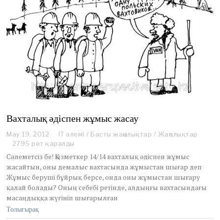
Вахталық әдіспен жұмыс жасау
May 19, 2012
M
IT әлемі
/
Басты жаңалықтар
/
Жаңалықтар
a
2795 рет қаралды
y
Сәлеметсіз бе! Қызметкер 14/14 вахталық әдіспен жұмыс
1
жасайтын, оны демалыс вахтасында жұмыстан шығар деп
9
Жұмыс беруші бұйрық берсе, онда оны жұмыстан шығару
,
қалай болады? Оның себебі ретінде, алдыңғы вахтасындағы
2
0
масаңдыққа жүгініп шығарылған
1
Толығырақ
2