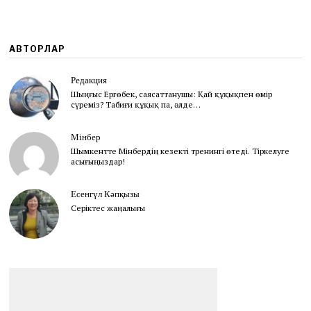
АВТОРЛАР
Редакция
Шыңғыс Ергөбек, cаясаттанушы: Қай құқықпен өмір
сүреміз? Табиғи құқық па, әлде…
Мінбер
Шымкентте Мінбердің кезекті тренингі өтеді. Тіркелуге
асығыңыздар!
Есенгүл Кәпқызы
Серіктес жаңалығы