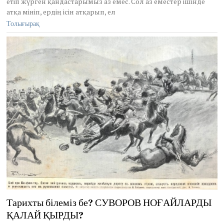
етіп жүрген қандастарымыз аз емес. Сол аз еместер ішінде
2
0
атқа мініп, ердің ісін атқарып, ел
1
Толығырақ
2
Тарихты білеміз бе? СУВОРОВ НОҒАЙЛАРДЫ
ҚАЛАЙ ҚЫРДЫ?