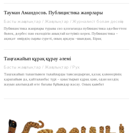
e
c
e
Тауман Амандосов. Публицистика жанрлары
m
Басты жаңалықтар
/
Жаңалықтар
/
Журналист болам десеңіз
b
e
Публицистика жанрлары туралы сөз қозғағанда публицистика әдебиеттен
r
бөлек, дербес пән екендігін анықтай кетуіміз керек. Публицистика –
1
ақиқат өмірдің сырлы суреті, оның арқауы –шындық. Бірақ
8
,
2
Таңғажайып құрақ құрау әлемі
0
2
Басты жаңалықтар
/
Жаңалықтар
/
Рух
0
Таңғажайып талантымен талайларды тамсандырған, қазақ қолөнерінің
қарапайым да, қайталанбас түрі – қиыстырып құрақ қию, одан көздің
жауын алатындай өте бағалы бұйымдар жасау. Оның қымбат