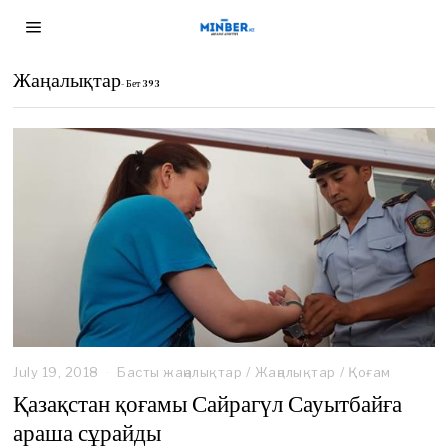
Жаңалықтар
- Бет 393
July 19, 2018
F
Басты жаңалықтар
/
Жаңалықтар
/
Қоғам
e
Қазақстан қоғамы Сайрагүл Сауытбайға
b
араша сұрайды
r
u