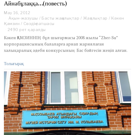
Айнабұлаққа…(повесть)
May 16, 2012
M
Ақын-жазушы
a
/
Басты жаңалықтар
/
Жаңалықтар
/
Кәкен
Қамзин
/
Сөздің патшасы
y
1
2490 рет қаралды
6
Кәкен ҚАМЗИННІҢ бұл шығармасы 2008 жылы “Zher-Su”
,
корпорациясының балаларға арнап жариялаған
2
халықаралық әдеби конкурсының Бас бәйгесін жеңіп алған.
0
1
2
Толығырақ