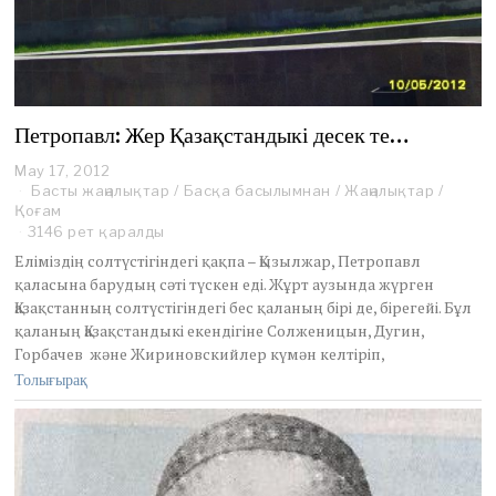
Петропавл: Жер Қазақстандыкі десек те…
May 17, 2012
M
Басты жаңалықтар
a
/
Басқа басылымнан
/
Жаңалықтар
/
Қоғам
y
1
3146 рет қаралды
7
Еліміздің солтүстігіндегі қақпа – Қызылжар, Петропавл
,
қаласына барудың сәті түскен еді. Жұрт аузында жүрген
2
Қазақстанның солтүстігіндегі бес қаланың бірі де, бірегейі. Бұл
0
қаланың Қазақстандыкі екендігіне Солженицын, Дугин,
1
2
Горбачев және Жириновскийлер күмән келтіріп,
Толығырақ