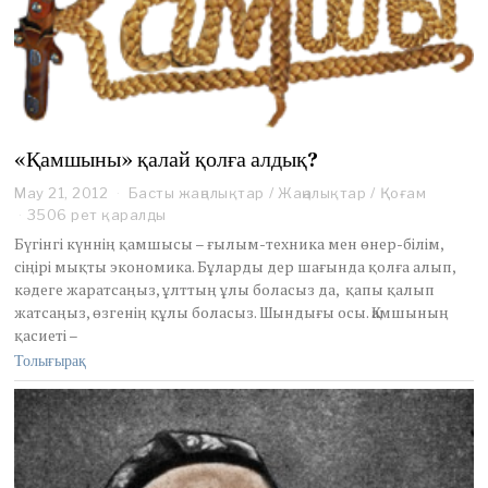
«Қамшыны» қалай қолға алдық?
May 21, 2012
M
Басты жаңалықтар
/
Жаңалықтар
/
Қоғам
a
3506 рет қаралды
y
Бүгінгі күннің қамшысы – ғылым-техника мен өнер-білім,
2
сіңірі мықты экономика. Бұларды дер шағында қолға алып,
1
кәдеге жаратсаңыз, ұлттың ұлы боласыз да, қапы қалып
,
жатсаңыз, өзгенің құлы боласыз. Шындығы осы. Қамшының
2
0
қасиеті –
1
Толығырақ
2