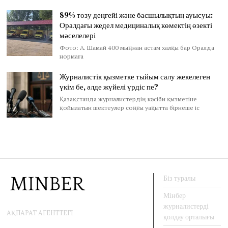
89% тозу деңгейі және басшылықтың ауысуы:
Оралдағы жедел медициналық көмектің өзекті
мәселелері
Фото: А. Шамай 400 мыңнан астам халқы бар Оралда
нормаға
Журналистік қызметке тыйым салу жекелеген
үкім бе, әлде жүйелі үрдіс пе?
Қазақстанда журналистердің кәсіби қызметіне
қойылатын шектеулер соңғы уақытта бірнеше іс
Біз туралы
Мінбер
журналистерді
АҚПАРАТ АГЕНТТЕГІ
қолдау орталығы