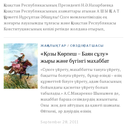
a
Қазақстан Республикасының Президенті Н.Ә.Назарбаевқа
r
Қазақстан Республикасының азаматтары атынан А Ш Ы Қ Х А Т
y
Құрметті Нұрсұлтан Әбішұлы! Сізге мемлекетіміздің ең
2
жоғарғы лауазымды тұлғасы және Қазақстан Республикасы
,
Конституциясының кепілі ретінде жолдана отырып,
2
0
2
1
ЖАҢАЛЫҚТАР
/
СӨЗДІҢ ПАТШАСЫ
«Қозы Көрпеш – Баян сұлу»
жыры және бүгінгі махаббат
«Сүюге үйрету, махаббатты тануға үйрету,
бақытты болуға үйрету, бұлар өзіңді – өзің
құрметтей білуге үйрету, адам баласының
бойындағы қасиетке үйрету болып
табылады.» А.С.Макаренко Шынымен де,
махаббат барша сезімдердің жиынтығы.
Оны жоқ деп айтудың да қажеті шамалы.
Өйткені, әр дәуірдің өзінің
September 28, 2011
D