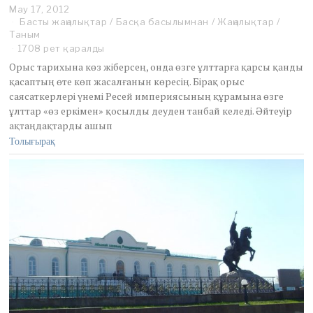
May 17, 2012
M
Басты жаңалықтар
a
/
Басқа басылымнан
/
Жаңалықтар
/
Таным
y
1
1708 рет қаралды
7
Орыс тарихына көз жіберсең, онда өзге ұлттарға қарсы қанды
,
қасаптың өте көп жасалғанын көресің. Бірақ орыс
2
саясаткерлері үнемі Ресей империясының құрамына өзге
0
ұлттар «өз еркімен» қосылды деуден танбай келеді. Әйтеуір
1
2
ақтаңдақтарды ашып
Толығырақ