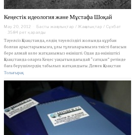
Кеңестік идеология және Мұстафа Шоқай
May 20, 2012
M
Басты жаңалықтар
/
Жаңалықтар
/
Сұхбат
a
3584 рет қаралды
y
Тәуелсіз Қазақстанда, елдің тәуелсіздігі жолында құрбан
2
болған арыстарымызға, ұлы тұлғаларымызға тиісті бағасын
0
бере алмай келе жатқанымыз өкінішті. Одан да өкініштісі
,
Қазақстанда оларға Кеңес уақытындағыдай “сатқын” ретінде
2
0
баға берушілердің табылып жатқандығы. Демек Қазақстан
1
Толығырақ
2