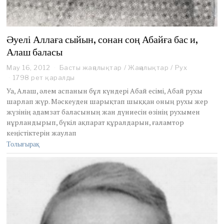
Әуелі Аллаға сыйын, сонан соң Абайға бас и,
Алаш баласы
May 16, 2012
M
Басты жаңалықтар
/
Жаңалықтар
/
Рух
a
1798 рет қаралды
y
Уа, Алаш, әлем аспанын бұл күндері Абай есімі, Абай рухы
1
шарлап жүр. Мәскеуден шарықтап шыққан оның рухы жер
6
жүзінің адамзат баласының жан дүниесін өзінің рухымен
,
нұрландырып, бүкіл ақпарат құралдарын, ғаламтор
2
0
кеңістіктерін жаулап
1
Толығырақ
2