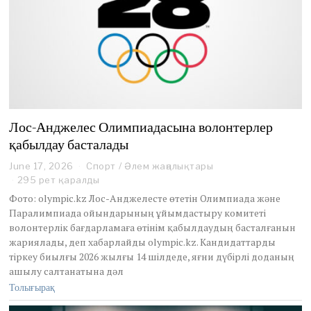
Лос-Анджелес Олимпиадасына волонтерлер
қабылдау басталады
June 17, 2026
J
Спорт
/
Әлем жаңалықтары
u
295 рет қаралды
n
Фото: olympic.kz Лос-Анджелесте өтетін Олимпиада және
e
Паралимпиада ойындарының ұйымдастыру комитеті
1
волонтерлік бағдарламаға өтінім қабылдаудың басталғанын
7
жариялады, деп хабарлайды olympic.kz. Кандидаттарды
,
2
тіркеу биылғы 2026 жылғы 14 шілдеде, яғни дүбірлі доданың
0
ашылу салтанатына дәл
2
Толығырақ
6