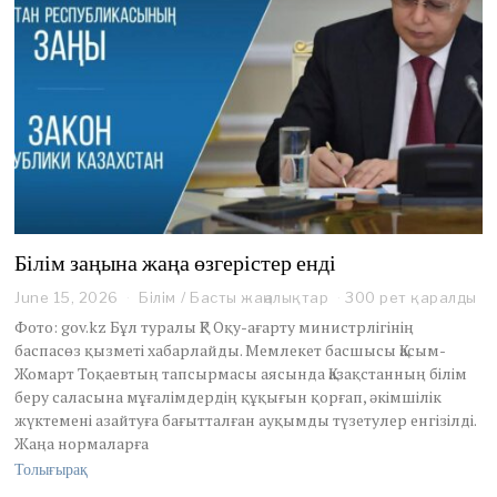
Білім заңына жаңа өзгерістер енді
June 15, 2026
J
Білім
/
Басты жаңалықтар
300 рет қаралды
u
Фото: gov.kz Бұл туралы ҚР Оқу-ағарту министрлігінің
n
баспасөз қызметі хабарлайды. Мемлекет басшысы Қасым-
e
Жомарт Тоқаевтың тапсырмасы аясында Қазақстанның білім
1
беру саласына мұғалімдердің құқығын қорғап, әкімшілік
5
,
жүктемені азайтуға бағытталған ауқымды түзетулер енгізілді.
2
Жаңа нормаларға
0
Толығырақ
2