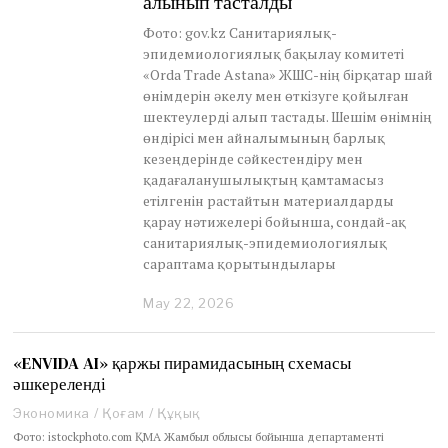
алынып тасталды
Фото: gov.kz Санитариялық-
эпидемиологиялық бақылау комитеті
«Orda Trade Astana» ЖШС-нің бірқатар шай
өнімдерін әкелу мен өткізуге қойылған
шектеулерді алып тастады. Шешім өнімнің
өндірісі мен айналымының барлық
кезеңдерінде сәйкестендіру мен
қадағаланушылықтың қамтамасыз
етілгенін растайтын материалдарды
қарау нәтижелері бойынша, сондай-ақ
санитариялық-эпидемиологиялық
сараптама қорытындылары
May 22, 2026
M
a
y
2
«ENVIDA AI» қаржы пирамидасының схемасы
2
әшкереленді
,
2
Экономика
/
Қоғам
/
Құқық
0
Фото: istockphoto.com ҚМА Жамбыл облысы бойынша департаменті
2