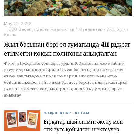
May 22, 2026
M
ECO Qadam
a
/
Басты жаңалықтар
/
Жаңалықтар
/
Экология
/
Қоғам
y
2
Жыл басынан бері ел аумағында 411 рұқсат
2
етілмеген қоқыс полигоны анықталған
,
2
0
Фото: istockphoto.com Бұл туралы ҚР Экология және табиғи
2
ресурстар министрі Ерлан Нысанбаевтың төрағалығымен
6
өткен заңсыз қоқыс полигондарын анықтау және жою
бойынша кеңесте айтылды. Кездесу барысында аумақтарда
рұқсат етілмеген қалдықтарды орналастыру орындарын
анықтау
ЖАҢАЛЫҚТАР
/
ҚОҒАМ
Бірқатар шай өнімін әкелу мен
өткізуге қойылған шектеулер