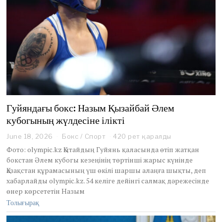
Гуйяндағы бокс: Назым Қызайбай Әлем
кубогының жүлдесіне ілікті
June 18, 2026
J
Бокс
/
Спорт
420 рет қаралды
u
Фото: olympic.kz Қытайдың Гуйянь қаласында өтіп жатқан
n
бокстан Әлем кубогы кезеңінің төртінші жарыс күнінде
e
Қазақстан құрамасының үш өкілі шаршы алаңға шықты, деп
1
хабарлайды olympic.kz. 54 келіге дейінгі салмақ дәрежесінде
8
,
өнер көрсететін Назым
2
Толығырақ
0
2