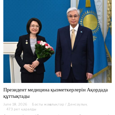
6
Президент медицина қызметкерлерін Ақордада
құттықтады
June 18, 2026
J
Басты жаңалықтар
/
Денсаулық
u
473 рет қаралды
n