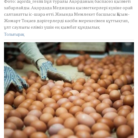
Фото: aqorda_resmi Бұл туралы Ақорданың баспасөз қызметі
e
хабарлайды. Ақордада Медицина қызметкерлері күніне орай
1
салтанатты іс-шара өтті. Жиында Мемлекет басшысы Қасым-
8
Жомарт Тоқаев дәрігерлерді кәсіби мерекесімен құттықтап,
,
2
ұлт саулығы еліміз үшін ең қымбат құндылық
0
Толығырақ
2
6