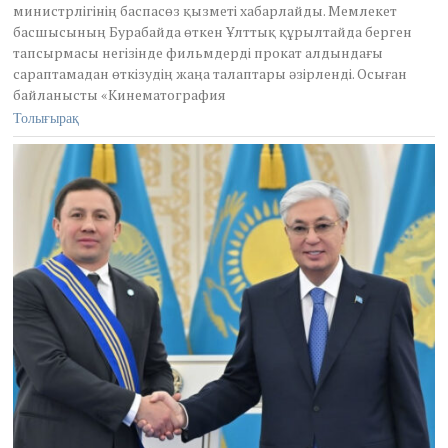
министрлігінің баспасөз қызметі хабарлайды. Мемлекет
e
басшысының Бурабайда өткен Ұлттық құрылтайда берген
1
тапсырмасы негізінде фильмдерді прокат алдындағы
7
,
сараптамадан өткізудің жаңа талаптары әзірленді. Осыған
2
байланысты «Кинематография
0
Толығырақ
2
6