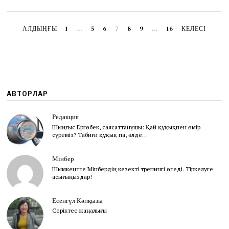
6
АЛДЫҢҒЫ
1
…
5
6
7
8
9
…
16
КЕЛЕСІ
АВТОРЛАР
Редакция
Шыңғыс Ергөбек, cаясаттанушы: Қай құқықпен өмір
сүреміз? Табиғи құқық па, әлде…
Мінбер
Шымкентте Мінбердің кезекті тренингі өтеді. Тіркелуге
асығыңыздар!
Есенгүл Кәпқызы
Серіктес жаңалығы