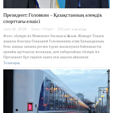
Президент: Головкин – Қазақстанның әлемдік
спорттағы елшісі
June 16, 2026
J
Бокс
/
Спорт
301 рет қаралды
u
Фото: olympic.kz Мемлекет басшысы Қасым-Жомарт Тоқаев
n
даңқты боксшы Геннадий Головкиннің есімі Халықаралық
e
бокс даңқы залына ресми түрде жазылуына байланысты
1
арнайы құттықтау жолдады, деп хабарлайды olympic.kz.
6
,
Президент бұл тарихи оқиға аты аңызға айналған
2
Толығырақ
0
2
6