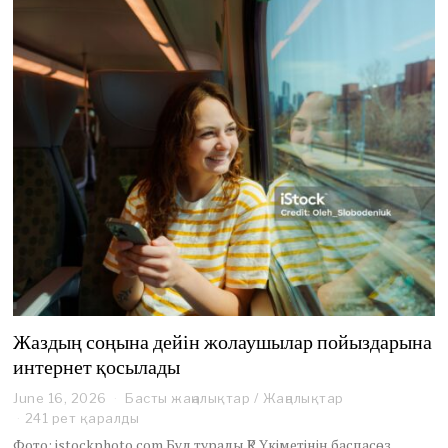
Жаздың соңына дейін жолаушылар пойыздарына
интернет қосылады
June 16, 2026
J
Басты жаңалықтар
/
Жаңалықтар
u
241 рет қаралды
n
Фото: istockphoto.com Бұл туралы ҚР Үкіметінің баспасөз