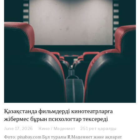
Қазақстанда фильмдерді кинотеатрларға
жібермес бұрын психологтар тексереді
June 17, 2026
J
Кино
/
Мәдениет
251 рет қаралды
u
Фото: pixabay.com Бұл туралы ҚР Мәдениет және ақпарат
n