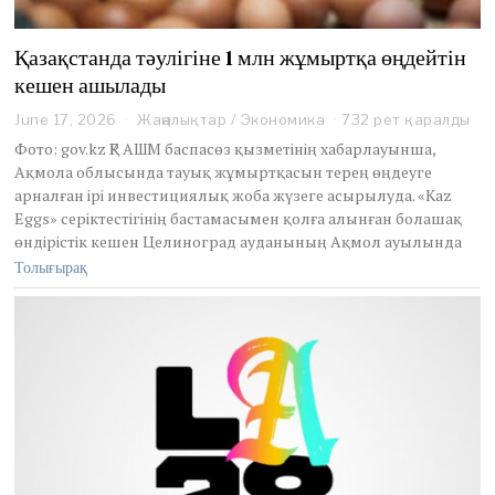
Қазақстанда тәулігіне 1 млн жұмыртқа өңдейтін
кешен ашылады
June 17, 2026
J
Жаңалықтар
/
Экономика
732 рет қаралды
u
Фото: gov.kz ҚР АШМ баспасөз қызметінің хабарлауынша,
n
Ақмола облысында тауық жұмыртқасын терең өңдеуге
e
арналған ірі инвестициялық жоба жүзеге асырылуда. «Kaz
1
Eggs» серіктестігінің бастамасымен қолға алынған болашақ
7
,
өндірістік кешен Целиноград ауданының Ақмол ауылында
2
Толығырақ
0
2
6