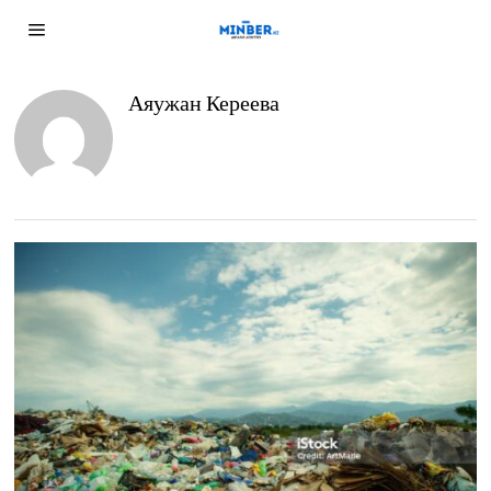
Аяужан Кереева