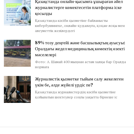
Қазақстанда онлайн-қысымға ұшыраған әйел
журналистерге көмектесетін платформа іске
қосылды
Қазақстанда кәсіби қызметіне байланысты
кибербуллингке, онлайн-қудалауға, қоқан-лоқы мен
әлеуметтік желілердегі
89% тозу деңгейі және басшылықтың ауысуы:
Оралдағы жедел медициналық көмектің өзекті
мәселелері
Фото: А. Шамай 400 мыңнан астам халқы бар Оралда
нормаға
Журналистік қызметке тыйым салу жекелеген
үкім бе, әлде жүйелі үрдіс пе?
Қазақстанда журналистердің кәсіби қызметіне
қойылатын шектеулер соңғы уақытта бірнеше іс