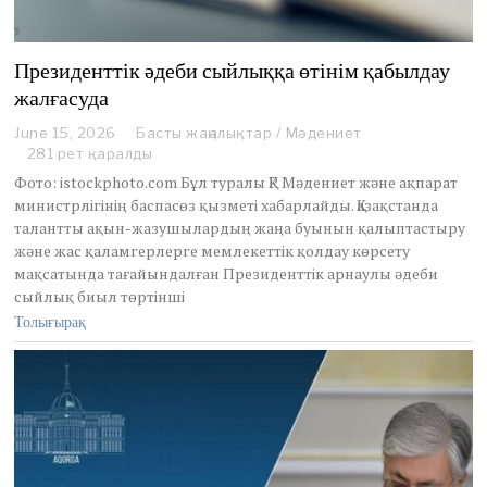
Президенттік әдеби сыйлыққа өтінім қабылдау
жалғасуда
June 15, 2026
J
Басты жаңалықтар
/
Мәдениет
u
281 рет қаралды
n
Фото: istockphoto.com Бұл туралы ҚР Мәдениет және ақпарат
e
министрлігінің баспасөз қызметі хабарлайды. Қазақстанда
1
талантты ақын-жазушылардың жаңа буынын қалыптастыру
5
және жас қаламгерлерге мемлекеттік қолдау көрсету
,
2
мақсатында тағайындалған Президенттік арнаулы әдеби
0
сыйлық биыл төртінші
2
Толығырақ
6