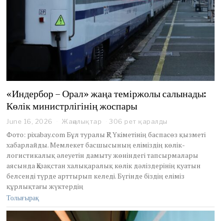
«Индербор – Орал» жаңа теміржолы салынады:
Көлік министрлігінің жоспары
June 16, 2026
J
Жаңалықтар
306 рет қаралды
u
Фото: pixabay.com Бұл туралы ҚР Үкіметінің баспасөз қызметі
n
хабарлайды. Мемлекет басшысының еліміздің көлік-
e
логистикалық әлеуетін дамыту жөніндегі тапсырмалары
1
аясында Қазақстан халықаралық көлік дәліздерінің қуатын
6
,
белсенді түрде арттырып келеді. Бүгінде біздің еліміз
2
құрлықтағы жүктердің
0
Толығырақ
2
6