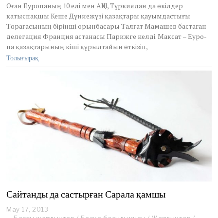
Оған Еуропаның 10 елі мен АҚШ, Түркиядан да өкілдер
қатыспақшы Кеше Дүниежүзі қазақтары қауымдастығы
Төрағасының бірінші орынбасары Талғат Мамашев бастаған
делегация Франция астанасы Па­риж­ге келді. Мақсат – Еуро­
па қазақтарының кіші құрыл­тайын өткізіп,
Толығырақ
Сайтанды да састырған Сарала қамшы
May 17, 2013