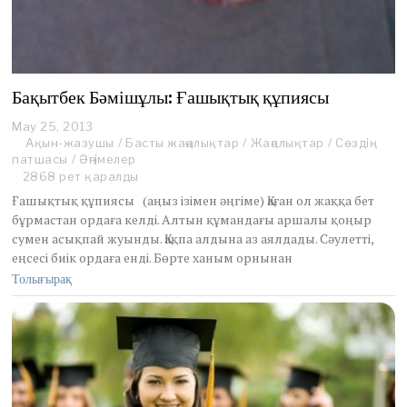
Бақытбек Бәмішұлы: Ғашықтық құпиясы
May 25, 2013
M
Ақын-жазушы
a
/
Басты жаңалықтар
/
Жаңалықтар
/
Сөздің
патшасы
/
Әңгімелер
y
2
2868 рет қаралды
5
Ғашықтық құпиясы (аңыз ізімен әңгіме) Қаған ол жаққа бет
,
бұрмастан ордаға келді. Алтын құмандағы аршалы қоңыр
2
сумен асықпай жуынды. Қақпа алдына аз аялдады. Сәулетті,
0
еңсесі биік ордаға енді. Бөрте ханым орнынан
1
3
Толығырақ