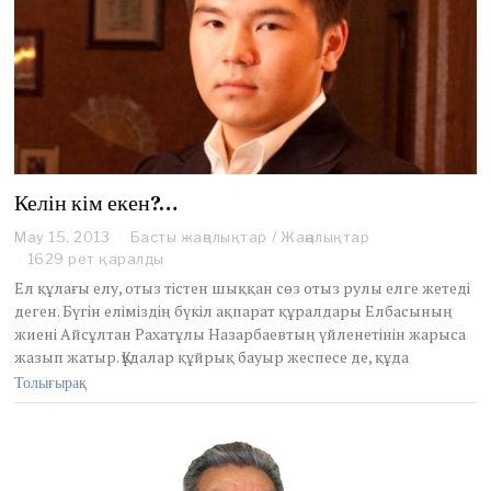
Келін кім екен?…
May 15, 2013
O
Басты жаңалықтар
/
Жаңалықтар
c
1629 рет қаралды
t
Ел құлағы елу, отыз тістен шыққан сөз отыз рулы елге жетеді
o
деген. Бүгін еліміздің бүкіл ақпарат құралдары Елбасының
b
жиені Айсұлтан Рахатұлы Назарбаевтың үйленетінін жарыса
e
жазып жатыр. Құдалар құйрық бауыр жеспесе де, құда
r
1
Толығырақ
4
,
2
0
1