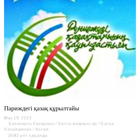
Париждегі қазақ құрылтайы
May 19, 2013
Балаларға базарлық
/
Басты жаңалықтар
/
Басқа
басылымнан
/
Қоғам
2682 рет қаралды