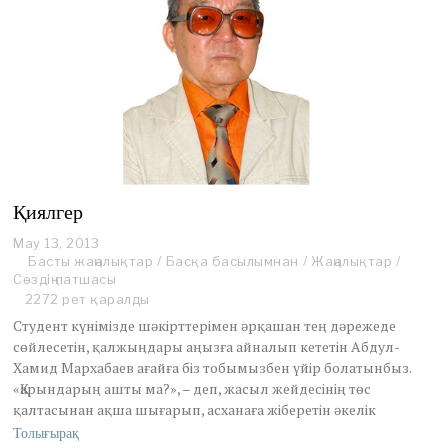
3
Қиялгер
May 13, 2013
M
Басты жаңалықтар
a
/
Басқа басылымнан
/
Жаңалықтар
/
Сөздің патшасы
y
1
2272 рет қаралды
3
Студент күнімізде шәкірттерімен әрқашан тең дәрежеде
,
сөйлесетін, қалжыңдары аңызға айналып кететін Абдул-
2
Хамид Мархабаев ағайға біз тобымызбен үйір болатынбыз.
0
«Қарындарың ашты ма?», – деп, жасыл жейдесінің төс
1
3
қалтасынан ақша шығарып, асханаға жіберетін әкелік
Толығырақ