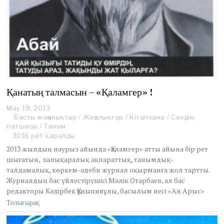
Қанатың талмасын – «Қаламгер» !
May 19, 2013
Басты жаңалықтар
/
Жаңалықтар
/
Кітапхана
/
Сөздің
патшасы
/
Таным
3016 рет қаралды
2013 жылдың наурыз айында «Қаламгер» атты айына бір рет
шығатын, халықаралық ақпараттық, танымдық-
талдамалық, көркем-әдеби журнал оқырманға жол тартты.
Журналдың бас үйлестірушісі Мәлік Отарбаев, ал бас
редакторы Кәдірбек Құныпияұлы, басылым иесі «Ан Арыс»
Толығырақ