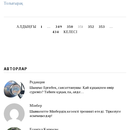
4
Толығырақ
,
2
0
1
3
АЛДЫҢҒЫ
1
…
349
350
351
352
353
…
434
КЕЛЕСІ
АВТОРЛАР
Редакция
Шыңғыс Ергөбек, cаясаттанушы: Қай құқықпен өмір
сүреміз? Табиғи құқық па, әлде…
Мінбер
Шымкентте Мінбердің кезекті тренингі өтеді. Тіркелуге
асығыңыздар!
Есенгүл Кәпқызы