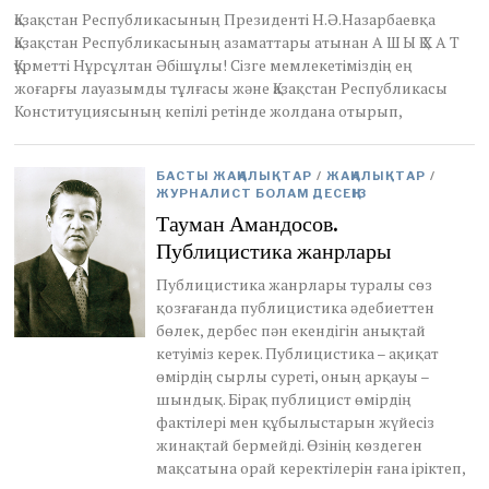
a
Қазақстан Республикасының Президенті Н.Ә.Назарбаевқа
r
Қазақстан Республикасының азаматтары атынан А Ш Ы Қ Х А Т
y
Құрметті Нұрсұлтан Әбішұлы! Сізге мемлекетіміздің ең
2
жоғарғы лауазымды тұлғасы және Қазақстан Республикасы
,
Конституциясының кепілі ретінде жолдана отырып,
2
0
2
1
БАСТЫ ЖАҢАЛЫҚТАР
/
ЖАҢАЛЫҚТАР
/
ЖУРНАЛИСТ БОЛАМ ДЕСЕҢІЗ
Тауман Амандосов.
Публицистика жанрлары
Публицистика жанрлары туралы сөз
қозғағанда публицистика әдебиеттен
бөлек, дербес пән екендігін анықтай
кетуіміз керек. Публицистика – ақиқат
өмірдің сырлы суреті, оның арқауы –
шындық. Бірақ публицист өмірдің
фактілері мен құбылыстарын жүйесіз
жинақтай бермейді. Өзінің көздеген
мақсатына орай керектілерін ғана іріктеп,