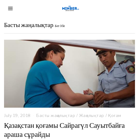
Басты жаңалықтар
- Бет 351
July 19, 2018
F
Басты жаңалықтар
/
Жаңалықтар
/
Қоғам
e
Қазақстан қоғамы Сайрагүл Сауытбайға
b
араша сұрайды
r
u