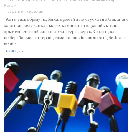
Басты жаңалықтар
/
Басқа басылымнан
/
Жаңалықтар
/
Қоғам
3182 рет қаралды
«Алты таспа бұзау тіс, былжырамай аттан түс» деп айтылатын
бағзыдан келе жатқан мәтел қамшының қарапайым ғана
өрме еместігін айқын аңғартып тұрса керек. Қазақтың қай
шебері болмасын терінің тамашалап иін қандырып, бетіндегі
шелін
Толығырақ