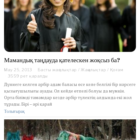
Мамандық таңдауда қателескен жоқсыз ба?
May 25, 2013
M
Басты жаңалықтар
/
Жаңалықтар
/
Қоғам
a
3559 рет қаралды
y
Дүниеге келген әрбір адам баласы өсе келе белгілі бір нәрсеге
2
қызығушылығы ауады. Ол кейде өтпелі болуы да мүмкін.
4
Орта білімді тәмәмдар кезде әрбір түлектің алдында екі жол
,
тұрады. Бірі – әрі қарай
2
0
Толығырақ
1
3