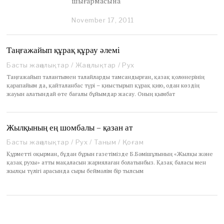
шығармасына
November 17, 2011
D
e
c
e
Таңғажайып құрақ құрау әлемі
m
Басты жаңалықтар
/
Жаңалықтар
/
Рух
b
e
Таңғажайып талантымен талайларды тамсандырған, қазақ қолөнерінің
r
қарапайым да, қайталанбас түрі – қиыстырып құрақ қию, одан көздің
1
жауын алатындай өте бағалы бұйымдар жасау. Оның қымбат
8
,
2
Жылқының ең шомбалы – қазан ат
0
2
Басты жаңалықтар
/
Рух
/
Таным
/
Қоғам
0
Құрметті оқырман, бұдан бұрын газетімізде Б.Бәмішұлының «Жылқы және
қазақ рухы» атты мақаласын жариялаған болатынбыз. Қазақ баласы мен
жылқы түлігі арасында сыры беймәлім бір тылсым