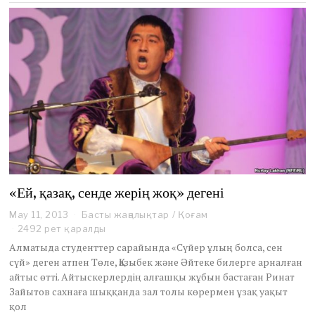
«Ей, қазақ, сенде жерің жоқ» дегені
May 11, 2013
O
Басты жаңалықтар
/
Қоғам
c
2492 рет қаралды
t
Алматыда студенттер сарайында «Сүйер ұлың болса, сен
o
сүй» деген атпен Төле, Қазыбек және Әйтеке билерге арналған
b
айтыс өтті. Айтыскерлердің алғашқы жұбын бастаған Ринат
e
Зайытов сахнаға шыққанда зал толы көрермен ұзақ уақыт
r
1
қол