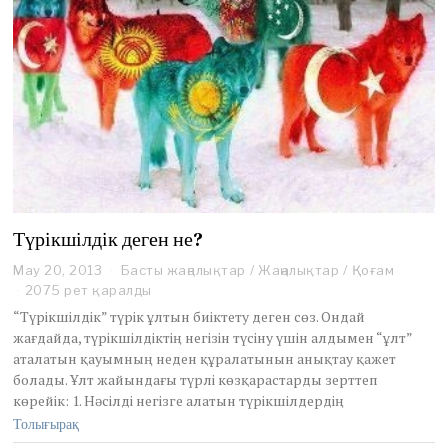
Түрікшілдік деген не?
May 20, 2013
Басты жаңалықтар
/
Жаңалықтар
/
Қоғам
2075 рет қаралды
“Түрікшілдік” түрік ұлтын биіктету деген сөз. Ондай
жағдайда, түрікшілдіктің негізін түсіну үшін алдымен “ұлт”
аталатын қауымның неден құралатынын анықтау қажет
болады. Ұлт жайындағы түрлі көзқарастарды зерттеп
көрейік: 1. Нәсілді негізге алатын түрікшілдердің
Толығырақ