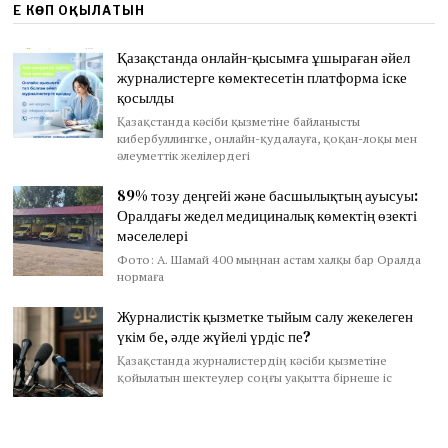
ЕҢ КӨП ОҚЫЛАТЫН
Қазақстанда онлайн-қысымға ұшыраған әйел
журналистерге көмектесетін платформа іске
қосылды
Қазақстанда кәсіби қызметіне байланысты
кибербуллингке, онлайн-қудалауға, қоқан-лоқы мен
әлеуметтік желілердегі
89% тозу деңгейі және басшылықтың ауысуы:
Оралдағы жедел медициналық көмектің өзекті
мәселелері
Фото: А. Шамай 400 мыңнан астам халқы бар Оралда
нормаға
Журналистік қызметке тыйым салу жекелеген
үкім бе, әлде жүйелі үрдіс пе?
Қазақстанда журналистердің кәсіби қызметіне
қойылатын шектеулер соңғы уақытта бірнеше іс