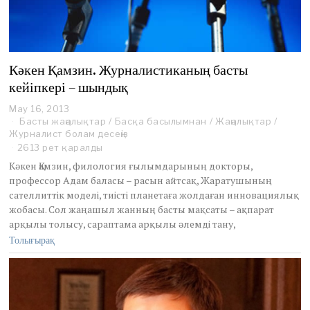
Кәкен Қамзин. Журналистиканың басты
кейіпкері – шындық
May 16, 2013
Басты жаңалықтар
/
Басқа басылымнан
/
Жаңалықтар
/
Журналист болам десеңіз
2613 рет қаралды
Кәкен Қамзин, филология ғылымдарының докторы,
профессор Адам баласы – расын айтсақ, Жаратушының
сателлиттік моделі, тиісті планетаға жолдаған инновациялық
жобасы. Сол жаңашыл жанның басты мақсаты – ақпарат
арқылы толысу, сараптама арқылы әлемді тану,
Толығырақ